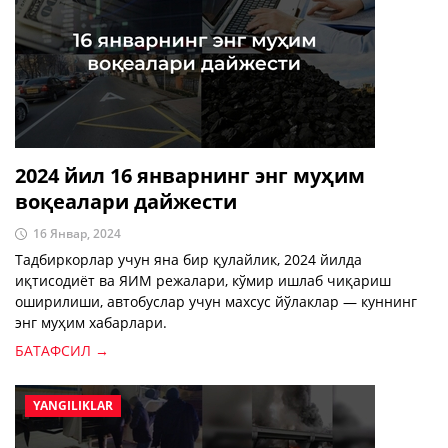
2024 йил 16 январнинг энг муҳим
воқеалари дайжести
16 Январ, 2024
Тадбиркорлар учун яна бир қулайлик, 2024 йилда
иқтисодиёт ва ЯИМ режалари, кўмир ишлаб чиқариш
оширилиши, автобуслар учун махсус йўлаклар — куннинг
энг муҳим хабарлари.
БАТАФСИЛ →
YANGILIKLAR