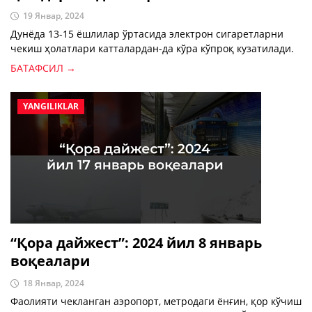
19 Январ, 2024
Дунёда 13-15 ёшлилар ўртасида электрон сигаретларни
чекиш ҳолатлари катталардан-да кўра кўпроқ кузатилади.
БАТАФСИЛ →
YANGILIKLAR
“Қора дайжест”: 2024 йил 8 январь
воқеалари
18 Январ, 2024
Фаолияти чекланган аэропорт, метродаги ёнғин, қор кўчиш