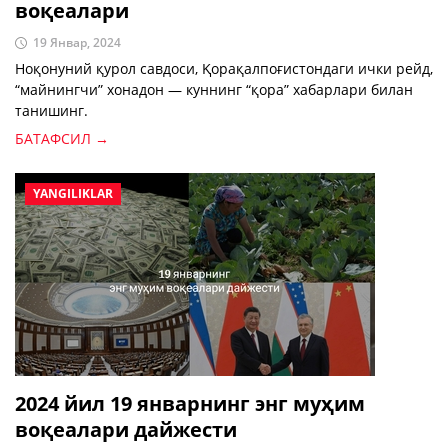
воқеалари
19 Январ, 2024
Ноқонуний қурол савдоси, Қорақалпоғистондаги ички рейд,
“майнингчи” хонадон — куннинг “қора” хабарлари билан
танишинг.
БАТАФСИЛ →
YANGILIKLAR
2024 йил 19 январнинг энг муҳим
воқеалари дайжести