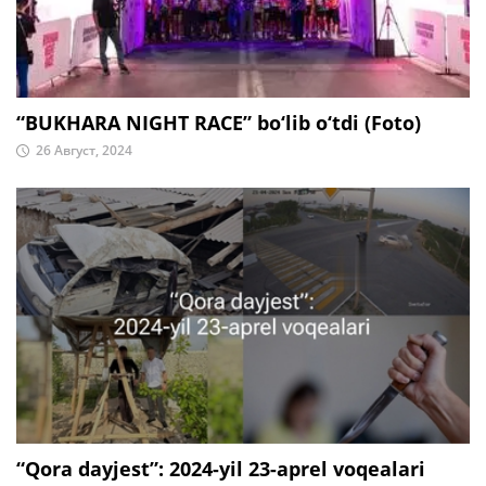
“BUKHARA NIGHT RACE” bo‘lib o‘tdi (Foto)
26 Август, 2024
“Qora dayjest”: 2024-yil 23-aprel voqealari