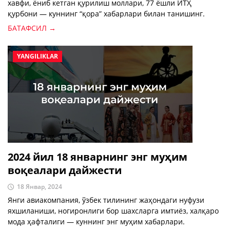
хавфи, ёниб кетган қурилиш моллари, 77 ёшли ЙТҲ
қурбони — куннинг “қора” хабарлари билан танишинг.
БАТАФСИЛ →
YANGILIKLAR
2024 йил 18 январнинг энг муҳим
воқеалари дайжести
18 Январ, 2024
Янги авиакомпания, ўзбек тилининг жаҳондаги нуфузи
яхшиланиши, ногиронлиги бор шахсларга имтиёз, халқаро
мода ҳафталиги — куннинг энг муҳим хабарлари.