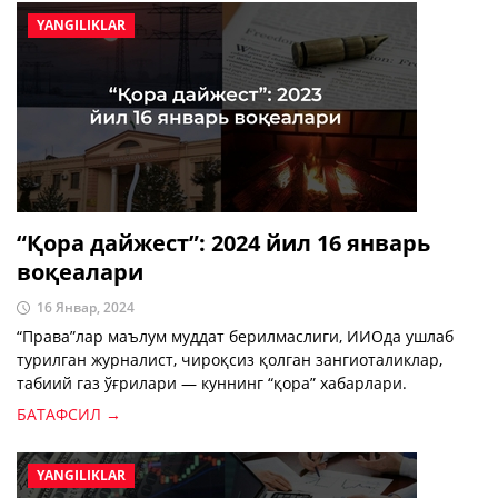
YANGILIKLAR
“Қора дайжест”: 2024 йил 16 январь
воқеалари
16 Январ, 2024
“Права”лар маълум муддат берилмаслиги, ИИОда ушлаб
турилган журналист, чироқсиз қолган зангиоталиклар,
табиий газ ўғрилари — куннинг “қора” хабарлари.
БАТАФСИЛ →
YANGILIKLAR