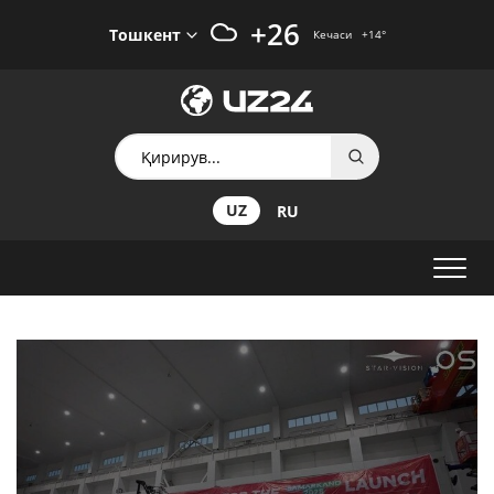
+26
Тошкент
Кечаси
+14
°
UZ
RU