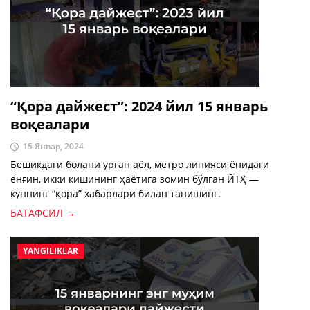
“Қора дайжест”: 2024 йил 15 январь
воқеалари
15 Январ, 2024
Бешикдаги болани урган аёл, метро линияси ёнидаги
ёнғин, икки кишининг ҳаётига зомин бўлган ЙТҲ —
куннинг “қора” хабарлари билан танишинг.
БАТАФСИЛ →
YANGILIKLAR