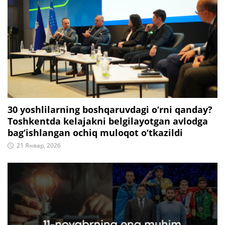
30 yoshlilarning boshqaruvdagi o‘rni qanday?
Toshkentda kelajakni belgilayotgan avlodga
bag‘ishlangan ochiq muloqot o‘tkazildi
21 Январ, 2026