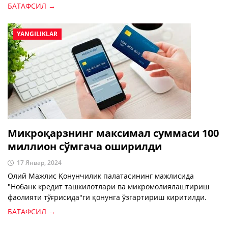
БАТАФСИЛ →
YANGILIKLAR
Микроқарзнинг максимал суммаси 100
миллион сўмгача оширилди
17 Январ, 2024
Олий Мажлис Қонунчилик палатасининг мажлисида
"Нобанк кредит ташкилотлари ва микромолиялаштириш
фаолияти тўғрисида"ги қонунга ўзгартириш киритилди.
БАТАФСИЛ →