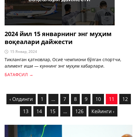
2024 йил 15 январнинг энг муҳим
воқеалари дайжести
15 Январ, 2024
Тикланган қатновлар, Осиё чемпиони бўлган спортчи,
алимент иши — куннинг энг муҳим хабарлари.
БАТАФСИЛ →
‹ Олдинги
1
…
7
8
9
10
11
12
13
14
15
…
126
Кейинги ›