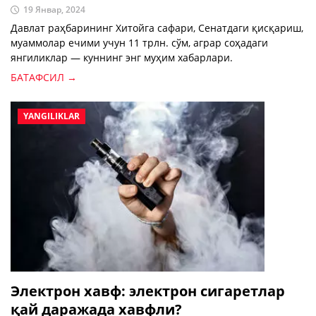
19 Январ, 2024
Давлат раҳбарининг Хитойга сафари, Сенатдаги қисқариш,
муаммолар ечими учун 11 трлн. сўм, аграр соҳадаги
янгиликлар — куннинг энг муҳим хабарлари.
БАТАФСИЛ →
YANGILIKLAR
Электрон хавф: электрон сигаретлар
қай даражада хавфли?