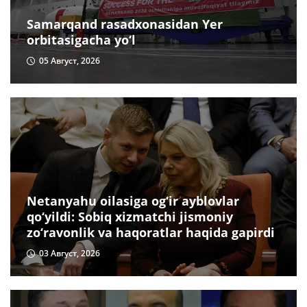
Samarqand rasadxonasidan Yer
orbitasigacha yo‘l
05 Август, 2026
Netanyahu oilasiga og‘ir ayblovlar
qo‘yildi: Sobiq xizmatchi jismoniy
zo‘ravonlik va haqoratlar haqida gapirdi
03 Август, 2026