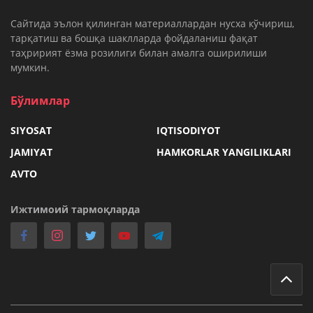
Cайтида эълон қилинган материаллардан нусха кўчириш,
тарқатиш ва бошқа шаклларда фойдаланиш фақат
таҳририят ёзма розилиги билан амалга оширилиши
мумкин.
Бўлимлар
SIYOSAT
IQTISODIYOT
JAMIYAT
HAMKORLAR YANGILIKLARI
AVTO
Ижтимоий тармоқларда