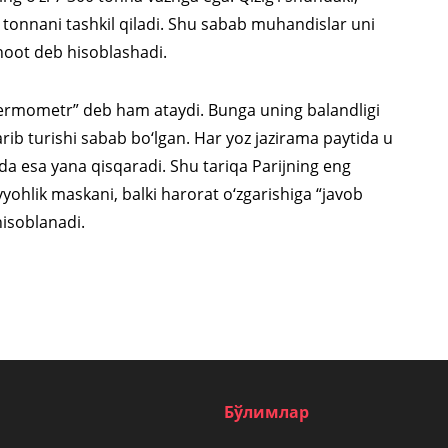
tonnani tashkil qiladi. Shu sabab muhandislar uni
hoot deb hisoblashadi.
 termometr” deb ham ataydi. Bunga uning balandligi
arib turishi sabab bo‘lgan. Har yoz jazirama paytida u
da esa yana qisqaradi. Shu tariqa Parijning eng
ohlik maskani, balki harorat o‘zgarishiga “javob
isoblanadi.
Бўлимлар