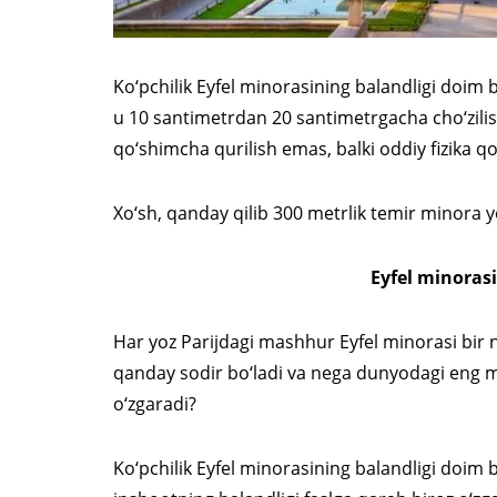
Ko‘pchilik Eyfel minorasining balandligi doim b
u 10 santimetrdan 20 santimetrgacha cho‘zili
qo‘shimcha qurilish emas, balki oddiy fizika q
Xo‘sh, qanday qilib 300 metrlik temir minora y
Eyfel minorasi
Har yoz Parijdagi mashhur Eyfel minorasi bir 
qanday sodir bo‘ladi va nega dunyodagi eng 
o‘zgaradi?
Ko‘pchilik Eyfel minorasining balandligi doim b