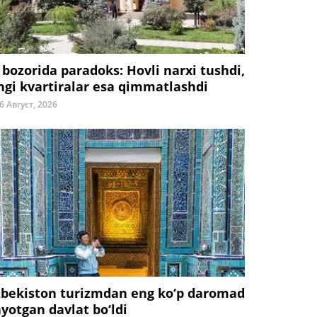
 bozorida paradoks: Hovli narxi tushdi,
ngi kvartiralar esa qimmatlashdi
6 Август, 2026
zbekiston turizmdan eng ko‘p daromad
ayotgan davlat bo‘ldi