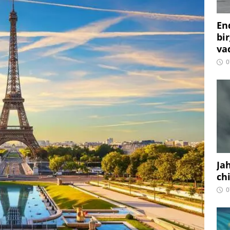
En
bir
vaq
0
Ja
ch
0