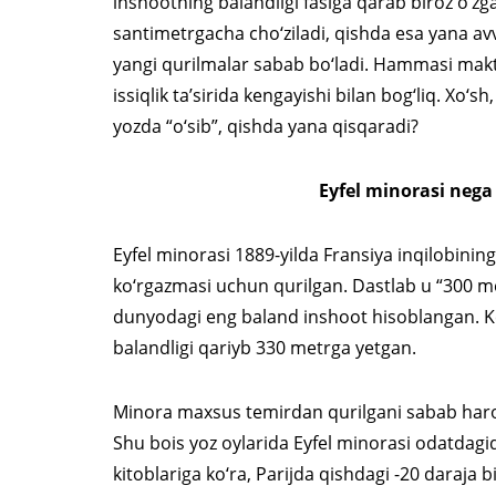
inshootning balandligi faslga qarab biroz o‘zg
santimetrgacha cho‘ziladi, qishda esa yana avva
yangi qurilmalar sabab bo‘ladi. Hammasi makt
issiqlik ta’sirida kengayishi bilan bog‘liq. Xo
yozda “o‘sib”, qishda yana qisqaradi?
Eyfel minorasi nega
Eyfel minorasi 1889-yilda Fransiya inqilobinin
ko‘rgazmasi uchun qurilgan. Dastlab u “300 m
dunyodagi eng baland inshoot hisoblangan. Key
balandligi qariyb 330 metrga yetgan.
Minora maxsus temirdan qurilgani sabab haror
Shu bois yoz oylarida Eyfel minorasi odatdagi
kitoblariga ko‘ra, Parijda qishdagi -20 daraja 