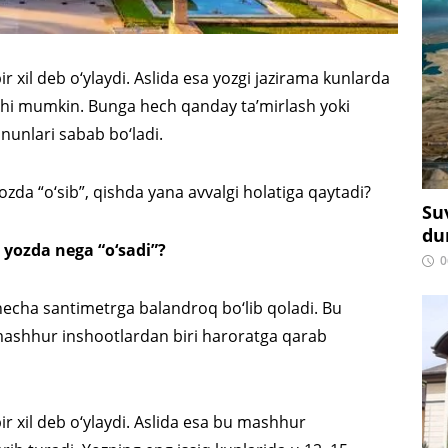
ir xil deb o‘ylaydi. Aslida esa yozgi jazirama kunlarda
shi mumkin. Bunga hech qanday ta’mirlash yoki
onunlari sabab bo‘ladi.
ozda “o‘sib”, qishda yana avvalgi holatiga qaytadi?
Su
du
 yozda nega “o‘sadi”?
0
necha santimetrga balandroq bo‘lib qoladi. Bu
mashhur inshootlardan biri haroratga qarab
ir xil deb o‘ylaydi. Aslida esa bu mashhur