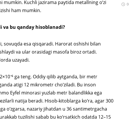
hi mumkin. Kuchli jazirama paytida metallning o‘zi
0
qizishi ham mumkin.
i va bu qanday hisoblanadi?
i, sovuqda esa qisqaradi. Harorat oshishi bilan
hlaydi va ular orasidagi masofa biroz ortadi.
dorda uzayadi.
×10⁻⁶ ga teng. Oddiy qilib aytganda, bir metr
lganda atigi 12 mikrometr cho‘ziladi. Bu inson
Ammo Eyfel minorasi yuzlab metr balandlikka ega
sezilarli natija beradi. Hisob-kitoblarga ko‘ra, agar 300
aga o‘zgarsa, nazariy jihatdan u 36 santimetrgacha
rakkab tuzilishi sabab bu ko‘rsatkich odatda 12–15