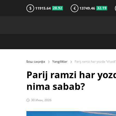
$
€
28.92
32.19
11915.64
13749.46
Бош саҳифа
Yangiliklar
Parij ramzi har yoz
nima sabab?
30 Июн, 2026