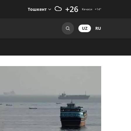
+26
Тошкент
Кечаси
+14
°
UZ
RU