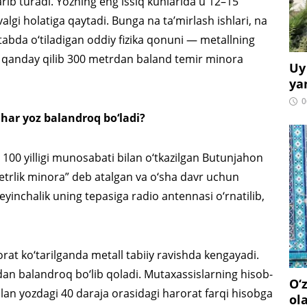
arib turadi. Yozning eng issiq kunlarida u 12–15
lgi holatiga qaytadi. Bunga na ta’mirlash ishlari, na
abda o‘tiladigan oddiy fizika qonuni — metallning
‘sh, qanday qilib 300 metrdan baland temir minora
Uy
ya
0
 har yoz balandroq bo‘ladi?
g 100 yilligi munosabati bilan o‘tkazilgan Butunjahon
etrlik minora” deb atalgan va o‘sha davr uchun
inchalik uning tepasiga radio antennasi o‘rnatilib,
at ko‘tarilganda metall tabiiy ravishda kengayadi.
dan balandroq bo‘lib qoladi. Mutaxassislarning hisob-
O‘
bilan yozdagi 40 daraja orasidagi harorat farqi hisobga
ol