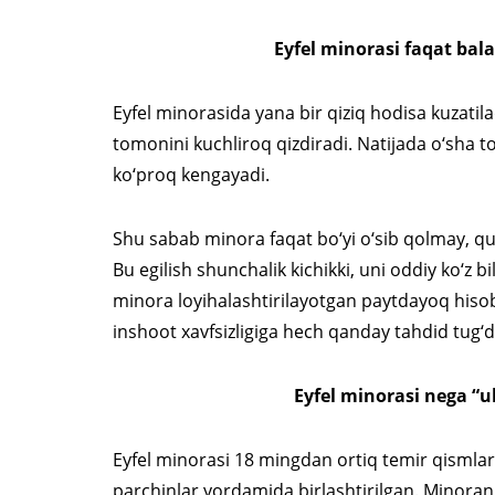
Eyfel minorasi faqat bal
Eyfel minorasida yana bir qiziq hodisa kuzatil
tomonini kuchliroq qizdiradi. Natijada o‘sha
ko‘proq kengayadi.
Shu sabab minora faqat bo‘yi o‘sib qolmay, q
Bu egilish shunchalik kichikki, uni oddiy ko‘z b
minora loyihalashtirilayotgan paytdayoq hiso
inshoot xavfsizligiga hech qanday tahdid tug‘
Eyfel minorasi nega “
Eyfel minorasi 18 mingdan ortiq temir qismlard
parchinlar yordamida birlashtirilgan. Minorani