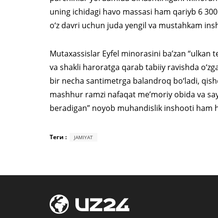
uning ichidagi havo massasi ham qariyb 6 300 
o‘z davri uchun juda yengil va mustahkam ins
Mutaxassislar Eyfel minorasini ba’zan “ulkan
va shakli haroratga qarab tabiiy ravishda o‘zg
bir necha santimetrga balandroq bo‘ladi, qish
mashhur ramzi nafaqat me’moriy obida va sayy
beradigan” noyob muhandislik inshooti ham h
Теги :
JAMIYAT