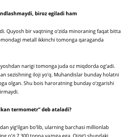
andlashmaydi, biroz egiladi ham
adi. Quyosh bir vaqtning o‘zida minoraning faqat bitta
 tomondagi metall ikkinchi tomonga qaraganda
uyoshdan narigi tomonga juda oz miqdorda og‘adi.
ilan sezishning iloji yo‘q. Muhandislar bunday holatni
bga olgan. Shu bois haroratning bunday o‘zgarishi
dirmaydi.
ulkan termometr” deb ataladi?
an yig‘ilgan bo‘lib, ularning barchasi millionlab
ng o‘zi 7 300 tonna vaznga ega. Qizig‘i shundaki,