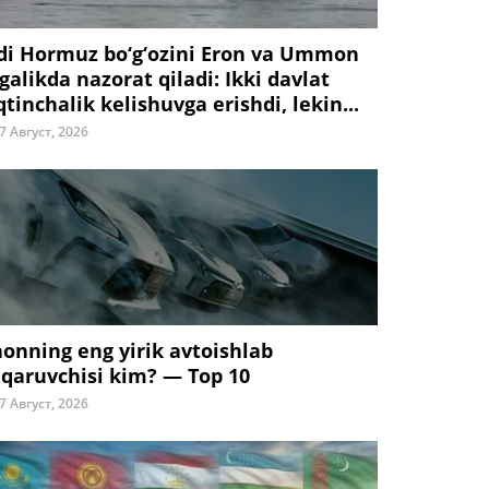
di Hormuz bo‘g‘ozini Eron va Ummon
galikda nazorat qiladi: Ikki davlat
tinchalik kelishuvga erishdi, lekin...
7 Август, 2026
honning eng yirik avtoishlab
iqaruvchisi kim? — Top 10
7 Август, 2026