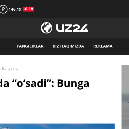
₽
-0.18
146.19
YANGILIKLAR
BIZ HAQIMIZDA
REKLAMA
Parij ramzi har yozda “o‘sadi”: Bunga nima sabab?
da “o‘sadi”: Bunga