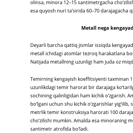
olinsa, minora 12–15 santimetrgacha cho‘zilis
esa quyosh nuri ta’sirida 60–70 darajagacha 
Metall nega kengayad
Deyarli barcha qattiq jismlar issiqda kengayad
metall ichidagi atomlar tezroq harakatlana bos
Natijada metallning uzunligi ham juda oz miq
Temirning kengayish koeffitsiyenti taxminan 12
uzunlikdagi temir harorat bir darajaga ko‘tari
sochining qalinligidan ham kichik o‘zgarish. 
bo‘lgani uchun shu kichik o‘zgarishlar yig‘ilib, 
metrlik temir konstruksiya harorati 100 daraj
cho‘zilishi mumkin. Amalda esa minoraning mu
santimetr atrofida bo‘ladi.