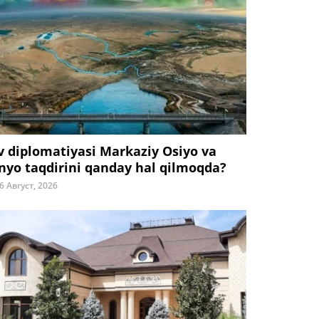
v diplomatiyasi Markaziy Osiyo va
nyo taqdirini qanday hal qilmoqda?
6 Август, 2026