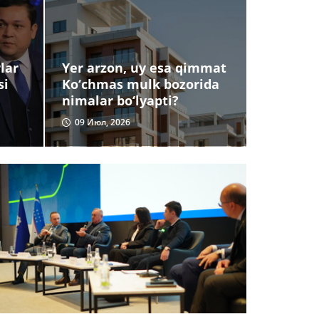
lar
Yer arzon, uy esa qimmat
si
Ko‘chmas mulk bozorida
nimalar bo‘lyapti?
09 Июл, 2026