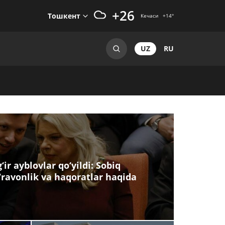
+26
Тошкент
Кечаси
+14
°
UZ
RU
ir ayblovlar qo‘yildi: Sobiq
‘ravonlik va haqoratlar haqida