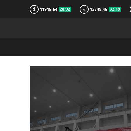
$
€
28.92
32.19
11915.64
13749.46