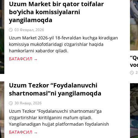
Uzum Market bir qator toifalar
bo‘yicha komissiyalarni
yangilamoqda
03 Феврал, 2026
Uzum Market 2026-yil 18-fevraldan kuchga kiradigan
komissiya mukofotlaridagi o‘zgarishlar haqida
hamkorlarni xabardor qiladi.
“Q
БАТАФСИЛ →
vo
2
Uzum Tezkor “Foydalanuvchi
shartnomasi”ni yangilamoqda
30 Январ, 2026
Uzum Tezkor “Foydalanuvchi shartnomasi”ga
o‘zgartirishlar kiritilganini ma’lum qiladi.
Yangilanadigan hujjat platformadan foydalanish
shartlarini yanada aniqroq va tushunarliroq qilishga
БАТАФСИЛ →
qaratilgan.