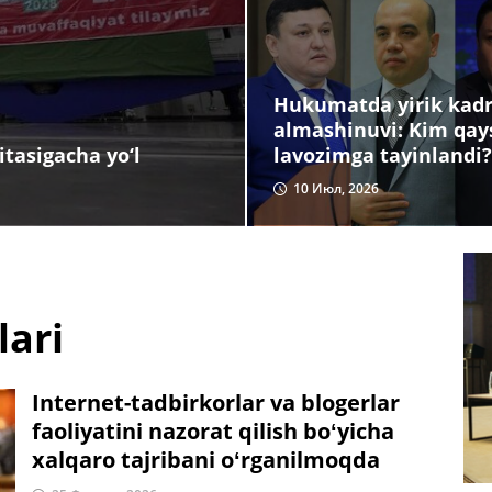
Hukumatda yirik kadr
almashinuvi: Kim qay
lavozimga tayinlandi?
tasigacha yo‘l
10 Июл, 2026
lari
Internet-tadbirkorlar va blogerlar
faoliyatini nazorat qilish boʻyicha
xalqaro tajribani oʻrganilmoqda