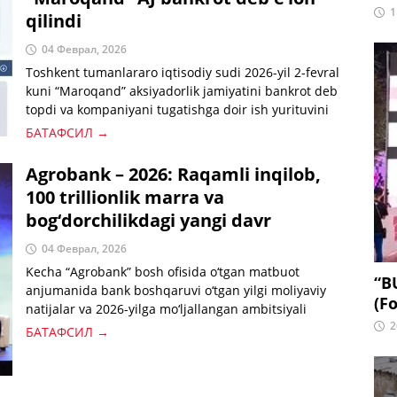
1
qilindi
04 Феврал, 2026
Toshkent tumanlararo iqtisodiy sudi 2026-yil 2-fevral
kuni “Maroqand” aksiyadorlik jamiyatini bankrot deb
topdi va kompaniyani tugatishga doir ish yurituvini
boshladi. Mazkur tashkilot mamlakatda UPay to‘lov
БАТАФСИЛ →
tizimi operatori sifatida faoliyat yuritib kelgan.
Agrobank – 2026: Raqamli inqilob,
100 trillionlik marra va
bog‘dorchilikdagi yangi davr
04 Феврал, 2026
Kecha “Agrobank” bosh ofisida o‘tgan matbuot
“B
anjumanida bank boshqaruvi o‘tgan yilgi moliyaviy
(Fo
natijalar va 2026-yilga mo‘ljallangan ambitsiyali
2
rejalarni jamoatchilikka taqdim etdi.
БАТАФСИЛ →