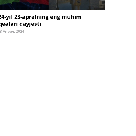
24-yil 23-aprelning eng muhim
qealari dayjesti
3 Апрел, 2024