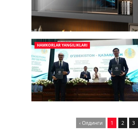
HAMKORLAR YANGILIKLARI
‹ Олдинги
1
2
3