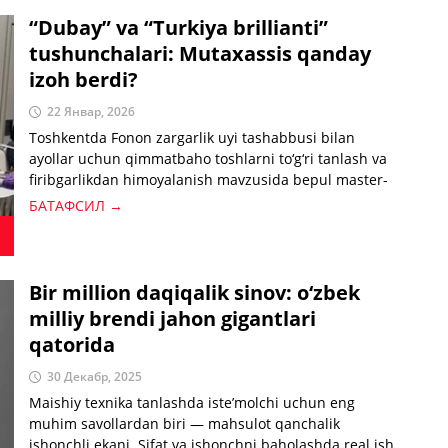
“Dubay” va “Turkiya brillianti”
tushunchalari: Mutaxassis qanday
izoh berdi?
22 Январ, 2026
Toshkentda Fonon zargarlik uyi tashabbusi bilan
ayollar uchun qimmatbaho toshlarni to‘g‘ri tanlash va
firibgarlikdan himoyalanish mavzusida bepul master-
klass bo‘lib o‘tdi. Tadbir ishtirokchilariga xalqaro
БАТАФСИЛ →
standartlarga ko‘ra toshlarning baholanish mezonlari,
tabiiy va sun’iy toshlarni farqlash usullari o‘rgatildi.
Bir million daqiqalik sinov: o‘zbek
milliy brendi jahon gigantlari
qatorida
30 Декабр, 2025
Maishiy texnika tanlashda iste’molchi uchun eng
muhim savollardan biri — mahsulot qanchalik
ishonchli ekani. Sifat va ishonchni baholashda real ish