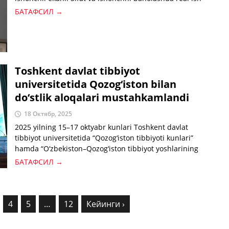
sharoitidagi natijalar hal qiluvchi ahamiyatga ega.
БАТАФСИЛ →
Toshkent davlat tibbiyot
universitetida Qozog‘iston bilan
do‘stlik aloqalari mustahkamlandi
18 Октябр, 2025
2025 yilning 15–17 oktyabr kunlari Toshkent davlat
tibbiyot universitetida “Qozog‘iston tibbiyoti kunlari”
hamda “O‘zbekiston–Qozog‘iston tibbiyot yoshlarining
do‘stlik haftaligi” tadbirlari o‘tkazildi.
БАТАФСИЛ →
4
5
…
12
Кейинги ›