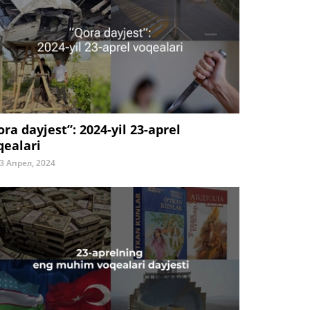
ora dayjest”: 2024-yil 23-aprel
qealari
3 Апрел, 2024