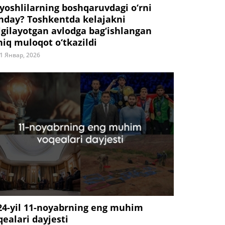
 yoshlilarning boshqaruvdagi o‘rni
nday? Toshkentda kelajakni
lgilayotgan avlodga bag‘ishlangan
hiq muloqot o‘tkazildi
1 Январ, 2026
24-yil 11-noyabrning eng muhim
qealari dayjesti