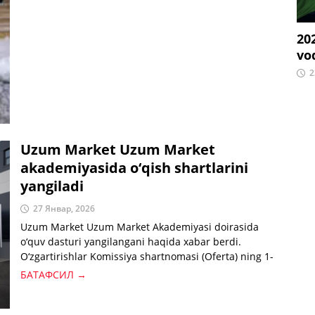
20
vo
2
Uzum Market Uzum Market
akademiyasida o‘qish shartlarini
yangiladi
27 Январ, 2026
Uzum Market Uzum Market Akademiyasi doirasida
o‘quv dasturi yangilangani haqida xabar berdi.
O‘zgartirishlar Komissiya shartnomasi (Oferta) ning 1-
ilovasida qayd etilgan bo‘lib, kurslar formati, to‘lov
БАТАФСИЛ →
shartlari va xizmat ko‘rsatish tartibiga taalluqlidir.