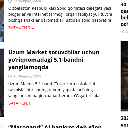
25 Феврал, 2026
30
Oʻzbekiston Respublikasi Soliq qoʻmitasi delegatsiyasi
qa
blogerlar va internet tarmogʻi orqali faoliyat yurituvchi
be
boshqa shaxslar daromadlari ustidan soliq nazoratini
oc
tashkil etish amaliyotini oʻrganish maqsadida Rossiya
БАТАФСИЛ →
2
Federatsiyasiga ishchi tashrifni amalga oshirdi.
Taʼkidlash joizki, joriy yilda blogerlarning reklama
faoliyatidan oladigan daromadlari rasman mamlakat
yalpi ichki mahsuloti (YAIM) tarkibiga kiritilgan boʻlib,
Uzum Market sotuvchilar uchun
mazkur bozor hajmi qariyb 62 million AQSH dollariga
yo‘riqnomadagi 5.1-bandni
baholanmoqda.
yangilamoqda
13 Феврал, 2026
Uzum Market 5.1-band “Tovar kartochkalarini
rasmiylashtirishning umumiy qoidalari”ning
yangilanishi haqida xabar beradi. O‘zgartirishlar
kontentga qo‘yiladigan talablarning shaffofligini
БАТАФСИЛ →
oshirish va qoidalarni amaldagi qonunchilikka
muvofiqlashtirishga qaratilgan.
20
vo
“Maroqand” AJ bankrot deb e’lon