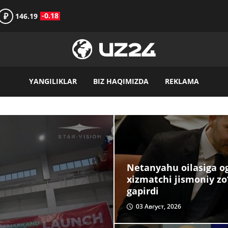
₽
-0.18
146.19
YANGILIKLAR
BIZ HAQIMIZDA
REKLAMA
Netanyahu oilasiga og‘
xizmatchi jismoniy zo
gapirdi
03 Август, 2026