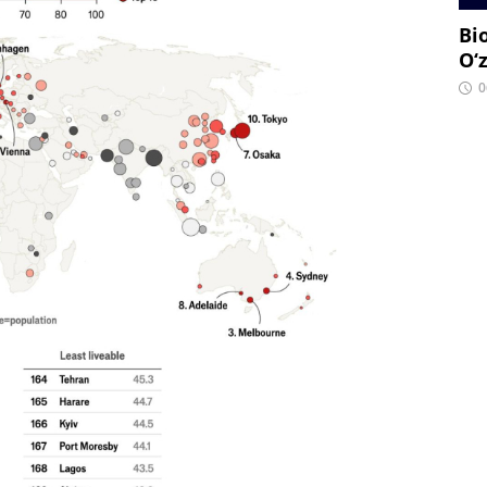
Bi
O‘
0