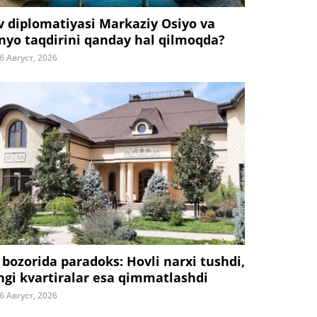
v diplomatiyasi Markaziy Osiyo va
nyo taqdirini qanday hal qilmoqda?
6 Август, 2026
 bozorida paradoks: Hovli narxi tushdi,
ngi kvartiralar esa qimmatlashdi
6 Август, 2026