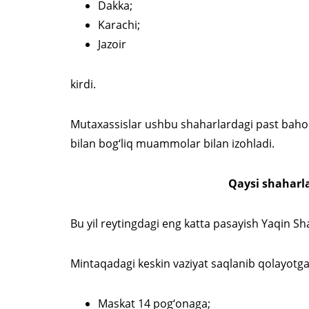
Dakka;
Karachi;
Jazoir
kirdi.
Mutaxassislar ushbu shaharlardagi past baholar
bilan bog‘liq muammolar bilan izohladi.
Qaysi shaharla
Bu yil reytingdagi eng katta pasayish Yaqin Sh
Mintaqadagi keskin vaziyat saqlanib qolayotga
Maskat 14 pog‘onaga;