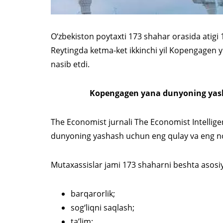
O‘zbekiston poytaxti 173 shahar orasida atigi
Reytingda ketma-ket ikkinchi yil Kopengagen ye
nasib etdi.
Kopengagen yana dunyoning yash
The Economist jurnali The Economist Intellige
dunyoning yashash uchun eng qulay va eng noqu
Mutaxassislar jami 173 shaharni beshta asosi
barqarorlik;
sog‘liqni saqlash;
ta’lim;