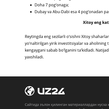
Doha 7 pog‘onaga;
Dubay va Abu-Dabi esa 4 pog‘onadan pas
Xitoy eng kat
Reytingda eng sezilarli o‘sishni Xitoy shaharla
yo‘naltirilgan yirik investitsiyalar va aholinin
kengaygani sabab bo‘lganini ta’kidladi. Natijad
yaxshiladi.
Cайтида эълон қилинган материаллардан нусха 