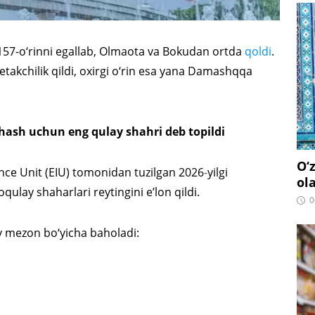
 157-o‘rinni egallab, Olmaota va Bokudan ortda
qoldi
.
takchilik qildi, oxirgi o‘rin esa yana Damashqqa
ash uchun eng qulay shahri deb topildi
O‘
nce Unit (EIU) tomonidan tuzilgan 2026
-
yilgi
ol
lay shaharlari reytingini e’lon qildi.
0
y mezon bo‘yicha baholadi: