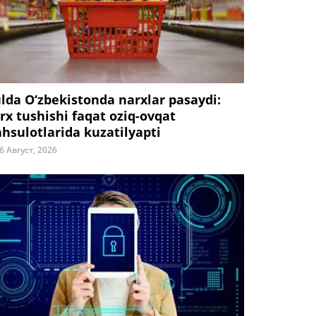
ulda O‘zbekistonda narxlar pasaydi:
rx tushishi faqat oziq-ovqat
hsulotlarida kuzatilyapti
6 Август, 2026