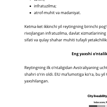
infratuzilma;
atrof-muhit va madaniyat.
Ketma-ket ikkinchi yil reytingning birinchi po
rivojlangan infratuzilma, davlat xizmatlarining 
sifati va qulay shahar muhiti tufayli yetakchilik
Eng yaxshi o‘ntali
Reytingning ilk o‘ntaligidan Avstraliyaning uch
shahri o‘rin oldi. EIU ma’lumotiga ko‘ra, bu yi
yaxshilangan.