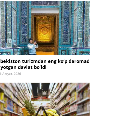
zbekiston turizmdan eng ko‘p daromad
ayotgan davlat bo‘ldi
6 Август, 2026