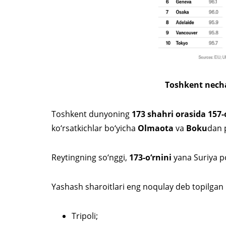
Toshkent necha
Toshkent dunyoning
173 shahri orasida 157-
ko‘rsatkichlar bo‘yicha
Olmaota
va
Boku
dan p
Reytingning so‘nggi,
173-o‘rnini
yana Suriya p
Yashash sharoitlari eng noqulay deb topilgan
Tripoli;