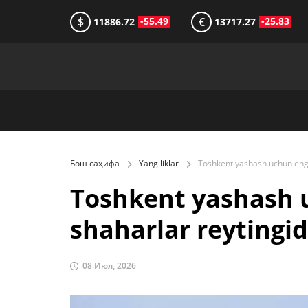
$
€
-55.49
-25.83
11886.72
13717.27
Бош саҳифа
Yangiliklar
Toshkent yashash 
shaharlar reytingid
08 Июл, 2026