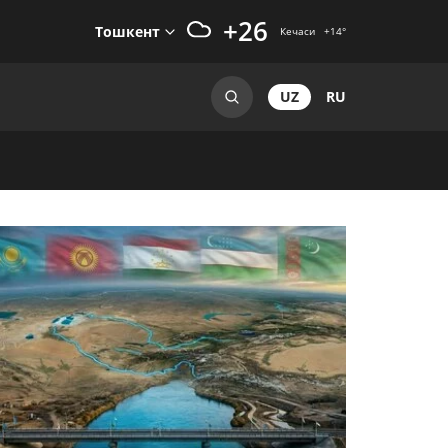
+26
Тошкент
Кечаси
+14
°
UZ
RU