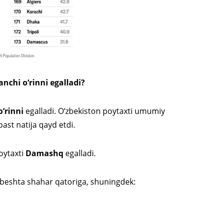
nchi o‘rinni egalladi?
o‘rinni
egalladi. O‘zbekiston poytaxti umumiy
ast natija qayd etdi.
oytaxti
Damashq
egalladi.
 beshta shahar qatoriga, shuningdek: