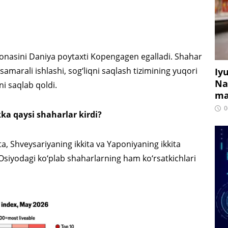
g‘onasini Daniya poytaxti Kopengagen egalladi. Shahar
samarali ishlashi, sog‘liqni saqlash tizimining yuqori
Iy
Na
ni saqlab qoldi.
ma
0
kka qaysi shaharlar kirdi?
ta, Shveysariyaning ikkita va Yaponiyaning ikkita
l Osiyodagi ko‘plab shaharlarning ham ko‘rsatkichlari