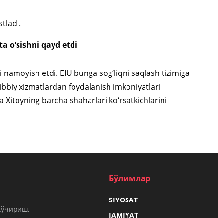
tladi.
ta o‘sishni qayd etdi
ri namoyish etdi. EIU bunga sog‘liqni saqlash tizimiga
g tibbiy xizmatlardan foydalanish imkoniyatlari
a Xitoyning barcha shaharlari ko‘rsatkichlarini
Бўлимлар
SIYOSAT
кўчириш,
JAMIYAT