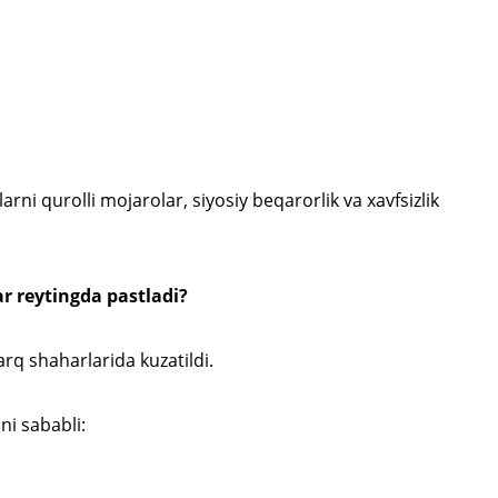
ni qurolli mojarolar, siyosiy beqarorlik va xavfsizlik
r reytingda pastladi?
arq shaharlarida kuzatildi.
ni sababli: