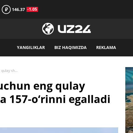
₽
-1.05
146.37
YANGILIKLAR
BIZ HAQIMIZDA
REKLAMA
Toshkent yashash uchun eng qulay shaharlar reytingida 157-o‘rinni egalladi
uchun eng qulay
a 157-o‘rinni egalladi