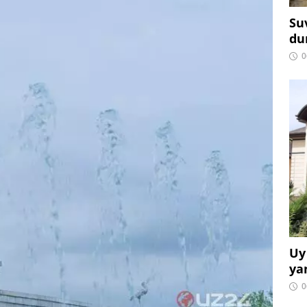
Su
du
0
Uy
ya
0