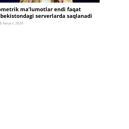
ometrik ma’lumotlar endi faqat
zbekistondagi serverlarda saqlanadi
6 Август, 2026