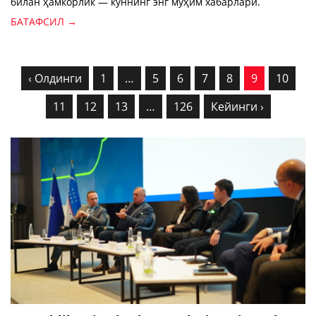
билан ҳамкорлик — куннинг энг муҳим хабарлари.
БАТАФСИЛ →
‹ Олдинги
1
…
5
6
7
8
9
10
11
12
13
…
126
Кейинги ›