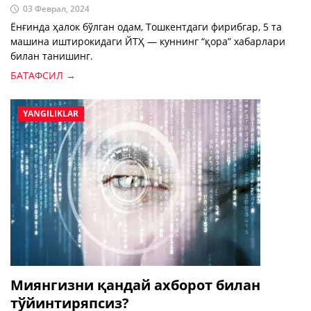
03 Феврал, 2024
Ёнғинда ҳалок бўлган одам, Тошкентдаги фирибгар, 5 та
машина иштирокидаги ЙТҲ — куннинг “қора” хабарлари
билан танишинг.
БАТАФСИЛ →
YANGILIKLAR
Миянгизни қандай ахборот билан
тўйинтиряпсиз?