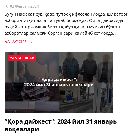
02 Феврал, 2024
Бугун нафақат сув, ҳаво, тупроқ ифлосланмоқда, шу қатори
ахборий муҳит ахлатга тўлиб бормоқда. Оила даврасида,
руҳий хотиржамлик билан қабул қилиш мумкин бўлган
ахборотлар салмоғи борган сари камайиб кетмоқда.
Янгиликлар тасмасида жиноят, қотиллик, ахлоқсизлик,
БАТАФСИЛ →
зўравонлик асосий мавзу.
YANGILIKLAR
“Қора дайжест”: 2024 йил 31 январь
воқеалари