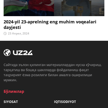
2024-yil 23-aprelning eng muhim voqealari
dayjesti
23 Апрел, 2024
Cайтида эълон қилинган материаллардан нусха кўчириш,
тарқатиш ва бошқа шаклларда фойдаланиш фақат
таҳририят ёзма розилиги билан амалга оширилиши
мумкин.
Бўлимлар
SIYOSAT
IQTISODIYOT