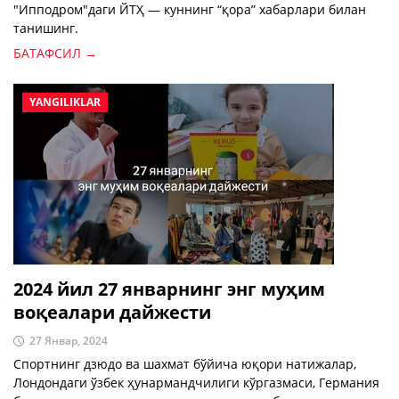
"Ипподром"даги ЙТҲ — куннинг “қора” хабарлари билан
танишинг.
БАТАФСИЛ →
YANGILIKLAR
2024 йил 27 январнинг энг муҳим
воқеалари дайжести
27 Январ, 2024
Спортнинг дзюдо ва шахмат бўйича юқори натижалар,
Лондондаги ўзбек ҳунармандчилиги кўргазмаси, Германия