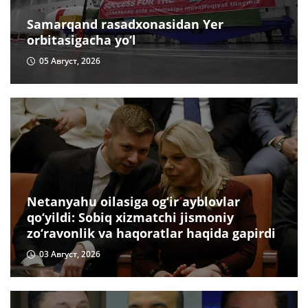
Samarqand rasadxonasidan Yer
orbitasigacha yo‘l
05 Август, 2026
Netanyahu oilasiga og‘ir ayblovlar
qo‘yildi: Sobiq xizmatchi jismoniy
zo‘ravonlik va haqoratlar haqida gapirdi
03 Август, 2026