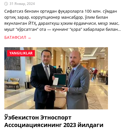
31 Январ, 2024
Сифатсиз бензин ортидан фуқароларга 100 млн. сўмдан
ортиқ зарар, коррупционер мансабдор, ўлим билан
якунланган ЙТҲ, дарахткуш ҳоким ёрдамчиси, меҳр эмас,
мушт “кўрсатган” ота — куннинг “қора” хабарлари билан
танишинг.
БАТАФСИЛ →
YANGILIKLAR
Ўзбекистон Этноспорт
Ассоциациясининг 2023 йилдаги