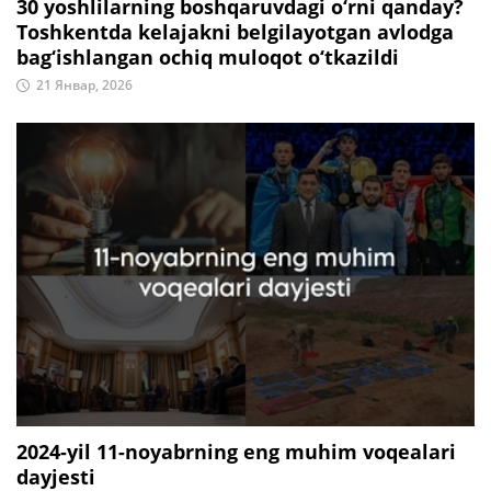
30 yoshlilarning boshqaruvdagi o‘rni qanday?
Toshkentda kelajakni belgilayotgan avlodga
bag‘ishlangan ochiq muloqot o‘tkazildi
21 Январ, 2026
2024-yil 11-noyabrning eng muhim voqealari
dayjesti