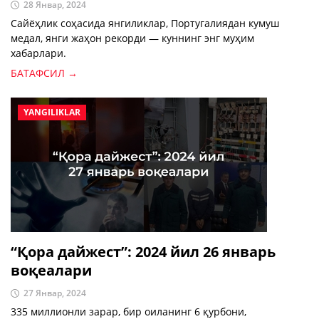
28 Январ, 2024
Сайёҳлик соҳасида янгиликлар, Португалиядан кумуш
медал, янги жаҳон рекорди — куннинг энг муҳим
хабарлари.
БАТАФСИЛ →
YANGILIKLAR
“Қора дайжест”: 2024 йил 26 январь
воқеалари
27 Январ, 2024
335 миллионли зарар, бир оиланинг 6 қурбони,