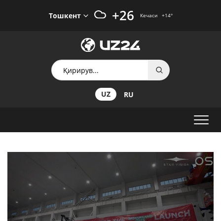
+26
Тошкент
Кечаси
+14
°
UZ
RU