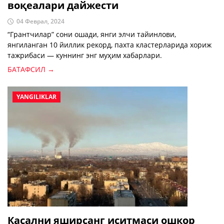
воқеалари дайжести
04 Феврал, 2024
“Грантчилар” сони ошади, янги элчи тайинлови,
янгиланган 10 йиллик рекорд, пахта кластерларида хориж
тажрибаси — куннинг энг муҳим хабарлари.
БАТАФСИЛ →
YANGILIKLAR
Касални яширсанг иситмаси ошкор