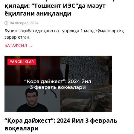
қилади: "Тошкент ИЭС"да мазут
ёқилгани аниқланди
04 Феврал, 2024
Бунинг оқибатида ҳаво ва тупроққа 1 млрд сўмдан ортиқ
зарар етган.
БАТАФСИЛ →
YANGILIKLAR
“Қора дайжест”: 2024 йил 3 февраль
воқеалари