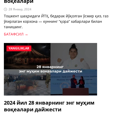
воқеалари
28 Январ, 2024
Тошкент шаҳридаги ЙТҲ, бедарак йўқолган ўсмир қиз, газ
ўғирлаган корхона — куннинг “қора” хабарлари билан
танишинг.
БАТАФСИЛ →
YANGILIKLAR
2024 йил 28 январнинг энг муҳим
воқеалари дайжести