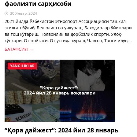
фаолияти сарҳисоби
30 Январ, 2024
2021 йилда Ўзбекистон Этноспорт Ассоциацияси ташкил
этилган бўлиб, Бел олиш ва учкураш, Баходирлар ўйинлари
ва тош кўтариш, Полвонлик ва дорбозлик спорти, Улоқ-
кўпкари, От пойгаси, От устида кураш, Чавгон, Танги илув,
От устида камон отиш, Камондан отиш, ов қушлари билан
БАТАФСИЛ →
кўргазмали ов қилиш каби миллий этноспорт турларини
жахонда оммалаштириш ҳамда такомиллаштиришни ўз
олдига мақсад қилган.
YANGILIKLAR
“Қора дайжест”: 2024 йил 28 январь