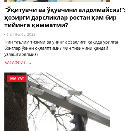
“Ўқитувчи ва ўқувчини алдолмайсиз!”:
ҳозирги дарсликлар ростан ҳам бир
тийинга қимматми?
24 Ноябр, 2023
Фин таълим тизими ва унинг афзаллиги ҳақида урилган
бонглар ўзини оқлаяптими? Фин тизимини қандай
ўзлаштиряпмиз?
БАТАФСИЛ →
JAMIYAT