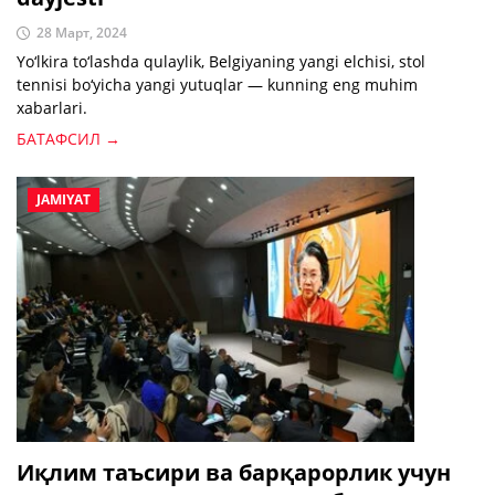
28 Март, 2024
Yo‘lkira to‘lashda qulaylik, Belgiyaning yangi elchisi, stol
tennisi bo‘yicha yangi yutuqlar — kunning eng muhim
xabarlari.
БАТАФСИЛ →
JAMIYAT
Иқлим таъсири ва барқарорлик учун