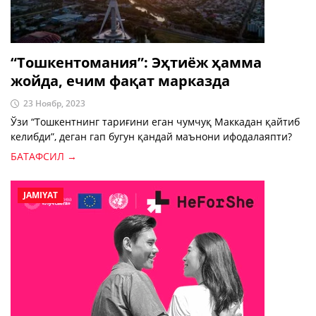
“Тошкентомания”: Эҳтиёж ҳамма
жойда, ечим фақат марказда
23 Ноябр, 2023
Ўзи “Тошкентнинг тариғини еган чумчуқ Маккадан қайтиб
келибди”, деган гап бугун қандай маънони ифодалаяпти?
БАТАФСИЛ →
JAMIYAT