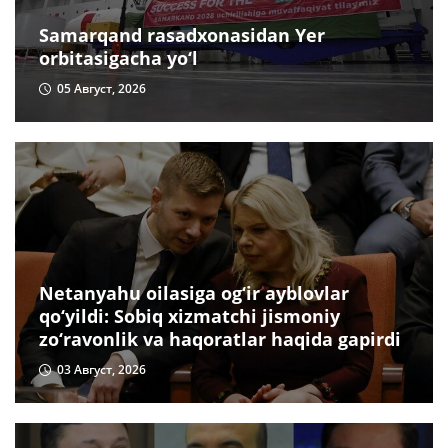
Samarqand rasadxonasidan Yer
orbitasigacha yo‘l
05 Август, 2026
Netanyahu oilasiga og‘ir ayblovlar
qo‘yildi: Sobiq xizmatchi jismoniy
zo‘ravonlik va haqoratlar haqida gapirdi
03 Август, 2026