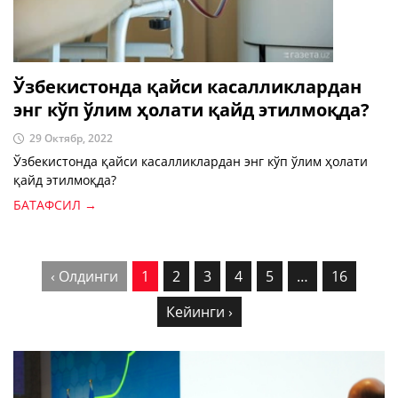
Ўзбекистонда қайси касалликлардан
энг кўп ўлим ҳолати қайд этилмоқда?
29 Октябр, 2022
Ўзбекистонда қайси касалликлардан энг кўп ўлим ҳолати
қайд этилмоқда?
БАТАФСИЛ →
‹ Олдинги
1
2
3
4
5
…
16
Кейинги ›