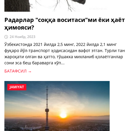
Радарлар "соққа воситаси"ми ёки ҳаёт
ҳимояси?
24 Ноябр, 2023
Ўзбекистонда 2021 йилда 2,5 минг, 2022 йилда 2,1 минг
фуқаро йўл-транспорт ҳодисасидан вафот этган. Турли тан
жароҳати олган ва ҳатто, тўшакка михланиб қолаётганлар
сони эса беш бараварга кўп...
БАТАФСИЛ →
JAMIYAT