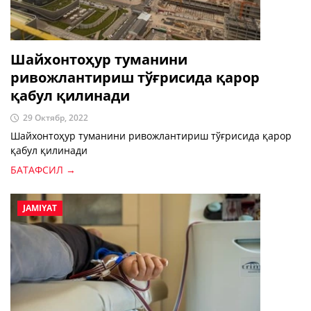
Шайхонтоҳур туманини
ривожлантириш тўғрисида қарор
қабул қилинади
29 Октябр, 2022
Шайхонтоҳур туманини ривожлантириш тўғрисида қарор
қабул қилинади
БАТАФСИЛ →
JAMIYAT