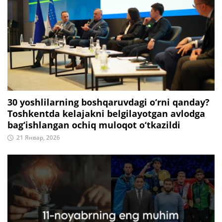
30 yoshlilarning boshqaruvdagi o‘rni qanday?
Toshkentda kelajakni belgilayotgan avlodga
bag‘ishlangan ochiq muloqot o‘tkazildi
21 Январ, 2026