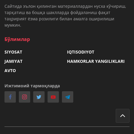
Cайтида эълон қилинган материаллардан нусха кўчириш,
тарқатиш ва бошқа шаклларда фойдаланиш фақат
таҳририят ёзма розилиги билан амалга оширилиши
мумкин.
Бўлимлар
SIYOSAT
IQTISODIYOT
JAMIYAT
HAMKORLAR YANGILIKLARI
AVTO
Ижтимоий тармоқларда