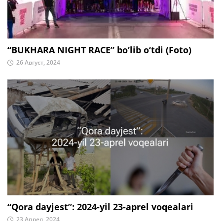
“BUKHARA NIGHT RACE” bo‘lib o‘tdi (Foto)
26 Август, 2024
“Qora dayjest”: 2024-yil 23-aprel voqealari
23 Апрел, 2024