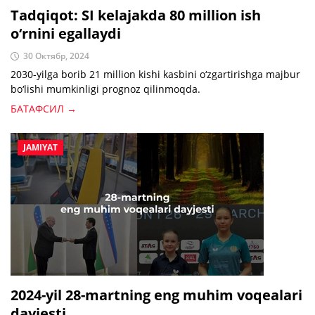
Tadqiqot: SI kelajakda 80 million ish
o‘rnini egallaydi
30 Октябр, 2024
2030-yilga borib 21 million kishi kasbini o‘zgartirishga majbur
bo‘lishi mumkinligi prognoz qilinmoqda.
БАТАФСИЛ →
JAMIYAT
2024-yil 28-martning eng muhim voqealari
dayjesti