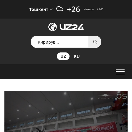
+26
Тошкент
Кечаси
+14
°
UZ
RU