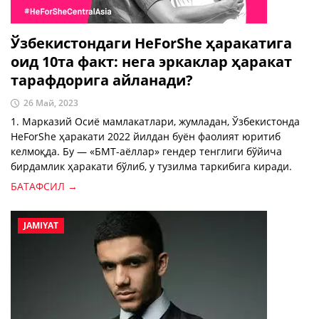
Ўзбекистондаги HeForShe ҳаракатига
оид 10та факт: нега эркаклар ҳаракат
тарафдорига айланади?
26 Май, 2023
1. Марказий Осиё мамлакатлари, жумладан, Ўзбекистонда
HeForShe ҳаракати 2022 йилдан буён фаолият юритиб
келмоқда. Бу — «БМТ-аёллар» гендер тенглиги бўйича
бирдамлик ҳаракати бўлиб, у тузилма таркибига киради.
БАТАФСИЛ →
JAMIYAT