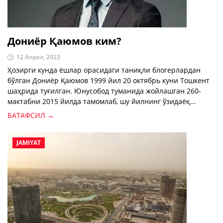
Дониёр Қаюмов ким?
12 Апрел, 2023
Ҳозирги кунда ёшлар орасидаги таниқли блогерлардан
бўлган Дониёр Қаюмов 1999 йил 20 октябрь куни Тошкент
шаҳрида туғилган. Юнусобод туманида жойлашган 260-
мактабни 2015 йилда тамомлаб, шу йилнинг ўзидаёқ
Компьютер технологиялари бўйича Коллежга ўқишга
БАТАФСИЛ →
кирган.
JAMIYAT