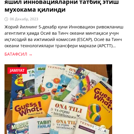
яшил инновацияларни татбиқ этиш
мухокама қилинди
06 Декабр, 2023
Жорий йилнинг 5-декабр куни Инновацион ривожланиш
агентлиги ҳамда Осиё ва Тинч океани минтақаси учун
иқтисодий ва ижтимоий комиссия (ESCAP), Осиё ва Тинч
океани технологиялари трансфери маркази (APCTT)
ҳамкорлигида “Иқлим таъсири ва барқарорлик учун яшил
БАТАФСИЛ →
инновациялар” мавзусида халқаро конференция бўлиб
ўтди.
JAMIYAT