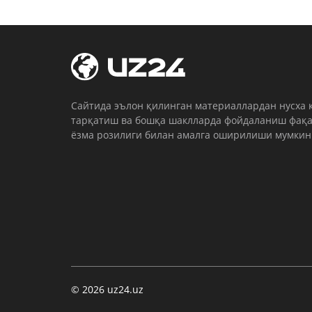
Cайтида эълон қилинган материаллардан нусха 
тарқатиш ва бошқа шаклларда фойдаланиш фақа
ёзма розилиги билан амалга оширилиши мумкин
© 2026 uz24.uz