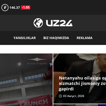
₽
-1.05
146.37
YANGILIKLAR
BIZ HAQIMIZDA
REKLAMA
Netanyahu oilasiga og‘
xizmatchi jismoniy zo
gapirdi
03 Август, 2026