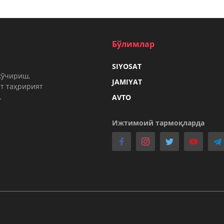
Бўлимлар
SIYOSAT
кўчириш,
JAMIYAT
т таҳририят
.
AVTO
Ижтимоий тармоқларда