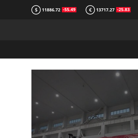
$
€
-55.49
-25.83
11886.72
13717.27