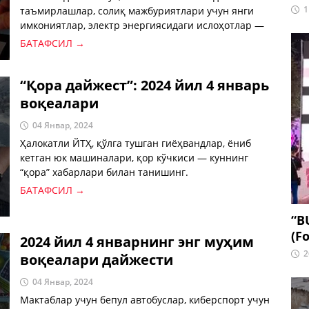
1
таъмирлашлар, солиқ мажбуриятлари учун янги
имкониятлар, электр энергиясидаги ислоҳотлар —
куннинг энг муҳим хабарлари.
БАТАФСИЛ →
“Қора дайжест”: 2024 йил 4 январь
воқеалари
04 Январ, 2024
Ҳалокатли ЙТҲ, қўлга тушган гиёҳвандлар, ёниб
кетган юк машиналари, қор кўчкиси — куннинг
“қора” хабарлари билан танишинг.
БАТАФСИЛ →
“B
(Fo
2024 йил 4 январнинг энг муҳим
2
воқеалари дайжести
04 Январ, 2024
Мактаблар учун бепул автобуслар, киберспорт учун