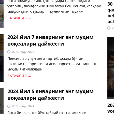
Янги авиайўналиш, ҳаж ва умра нархларидаги
30
ўзгариш, вазифасини якунлаган бош консул, халқаро
qa
майдондаги ютуқлар — куннинг энг муҳим
be
хабарлари.
БАТАФСИЛ →
oc
2
2024 йил 7 январнинг энг муҳим
воқеалари дайжести
07 Январ, 2024
Пенсиялар учун янги тартиб, ҳоким бўлган
“активист”, Сариосиёга авиапарвоз — куннинг энг
муҳим янгиликлари.
БАТАФСИЛ →
2024 йил 5 январнинг энг муҳим
воқеалари дайжести
20
05 Январ, 2024
vo
Янги йилда янги йўл, табиий газ тизимидаги