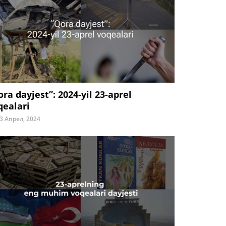
ora dayjest”: 2024-yil 23-aprel
qealari
3 Апрел, 2024