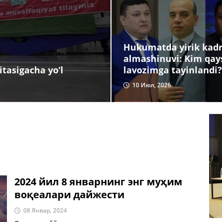
Hukumatda yirik kadr
almashinuvi: Kim qay
lavozimga tayinlandi?
tasigacha yo‘l
10 Июл, 2026
2024 йил 8 январнинг энг муҳим
воқеалари дайжести
08 Январ, 2024