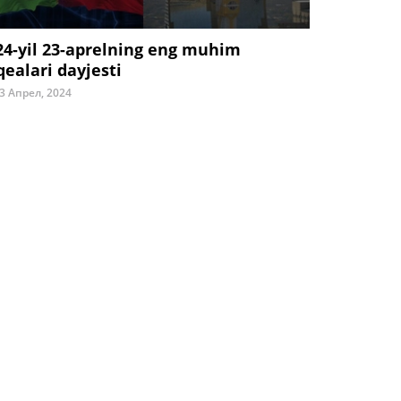
24-yil 23-aprelning eng muhim
qealari dayjesti
3 Апрел, 2024