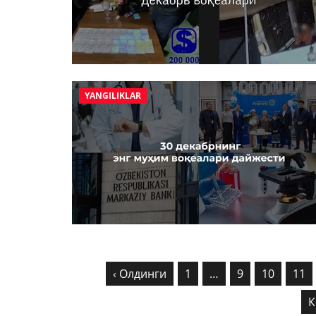
YANGILIKLAR
‹ Олдинги
1
…
9
10
11
К