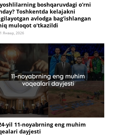
 yoshlilarning boshqaruvdagi o‘rni
nday? Toshkentda kelajakni
lgilayotgan avlodga bag‘ishlangan
hiq muloqot o‘tkazildi
1 Январ, 2026
24-yil 11-noyabrning eng muhim
qealari dayjesti