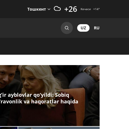
+26
Тошкент
Кечаси
+14
°
UZ
RU
ir ayblovlar qo‘yildi: Sobiq
‘ravonlik va haqoratlar haqida