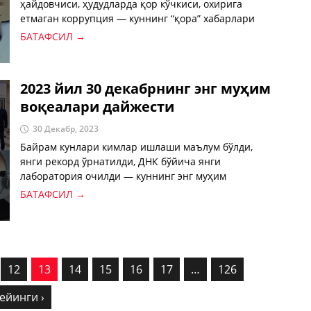
ҳайдовчиси, ҳудудларда қор кўчкиси, охирига
етмаган коррупция — куннинг “қора” хабарлари
билан танишинг.
БАТАФСИЛ →
2023 йил 30 декабрнинг энг муҳим
воқеалари дайжести
30 Декабр, 2023
Байрам кунлари кимлар ишлаши маълум бўлди,
янги рекорд ўрнатилди, ДНК бўйича янги
лаборатория очилди — куннинг энг муҳим
хабарлари.
БАТАФСИЛ →
12
13
14
15
16
17
…
126
ейинги ›