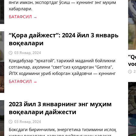
янги имкон, экспортдаг ўсиш — куннинг энг муҳим
хабарлари.
БАТАФСИЛ →
“Қора дайжест”: 2024 йил 3 январь
воқеалари
03 Январ, 2024
“Q
Қоидабузар “эркатой”, тарихий маданий бойликни
vo
сотганлар, аҳолини “свет”сиз қолдирган “Gentra”,
2
ЙПХ ходимини уриб юборган ҳайдовчи — куннинг
“қора” хабарлари билан танишинг.
БАТАФСИЛ →
2023 йил 3 январнинг энг муҳим
воқеалари дайжести
03 Январ, 2024
Боксдаги биринчилик, энергетика тизимини ислоҳ
қилиш режалари, халқаро рейтинг учун ҳаракат —