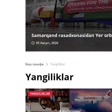
Samarqand rasadxonasidan Yer orbi
05 Август, 2026
Бош саҳифа
Yangiliklar
Yangiliklar
YANGILIKLAR