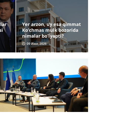
lar
Yer arzon, uy esa qimmat
si
Ko‘chmas mulk bozorida
nimalar bo‘lyapti?
09 Июл, 2026