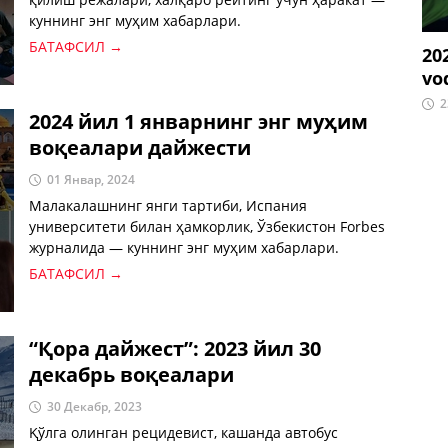
куннинг энг муҳим хабарлари.
БАТАФСИЛ →
20
vo
2
2024 йил 1 январнинг энг муҳим
воқеалари дайжести
01 Январ, 2024
Малакалашнинг янги тартиби, Испания
университети билан ҳамкорлик, Ўзбекистон Forbes
журналида — куннинг энг муҳим хабарлари.
БАТАФСИЛ →
“Қора дайжест”: 2023 йил 30
декабрь воқеалари
30 Декабр, 2023
Қўлга олинган рецидевист, кашанда автобус