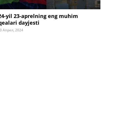
24-yil 23-aprelning eng muhim
qealari dayjesti
3 Апрел, 2024