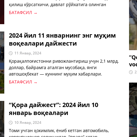
қилиш кўрсаткичи, давлат рўйхатига олинган
тандир гўшти — куннинг энг муҳим хабарлари.
БАТАФСИЛ →
2024 йил 11 январнинг энг муҳим
воқеалари дайжести
11 Январ, 2024
“Q
Қорақалпоғистонни ривожлантириш учун 2,1 млрд.
vo
доллар, байрамга аталган мусобақа, янги
2
автошоҳбекат — куннинг муҳим хабарлари.
БАТАФСИЛ →
“Қора дайжест”: 2024 йил 10
январь воқеалари
10 Январ, 2024
Томи учган ҳокимлик, ёниб кетган автомобиль,
коррупционер солиқчилар, “права” сотар