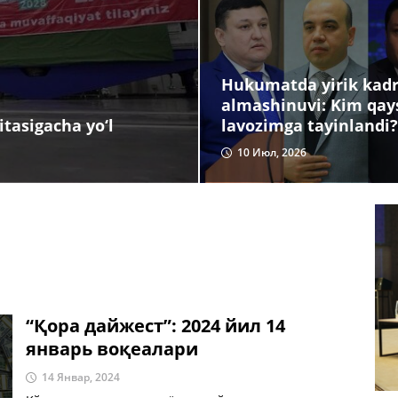
Hukumatda yirik kadr
almashinuvi: Kim qay
lavozimga tayinlandi?
tasigacha yo‘l
10 Июл, 2026
“Қора дайжест”: 2024 йил 14
январь воқеалари
14 Январ, 2024