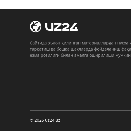
Cайтида эълон қилинган материаллардан нусха 
тарқатиш ва бошқа шаклларда фойдаланиш фақа
ёзма розилиги билан амалга оширилиши мумкин
© 2026 uz24.uz