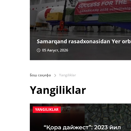
Samarqand rasadxonasidan Yer orbi
05 Август, 2026
Бош саҳифа
Yangiliklar
Yangiliklar
YANGILIKLAR