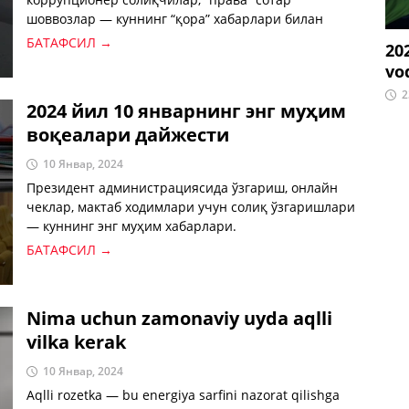
шоввозлар — куннинг “қора” хабарлари билан
танишинг.
БАТАФСИЛ →
20
vo
2
2024 йил 10 январнинг энг муҳим
воқеалари дайжести
10 Январ, 2024
Президент администрациясида ўзгариш, онлайн
чеклар, мактаб ходимлари учун солиқ ўзгаришлари
— куннинг энг муҳим хабарлари.
БАТАФСИЛ →
Nima uchun zamonaviy uyda aqlli
vilka kerak
10 Январ, 2024
Aqlli rozetka — bu energiya sarfini nazorat qilishga