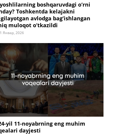
 yoshlilarning boshqaruvdagi o‘rni
nday? Toshkentda kelajakni
lgilayotgan avlodga bag‘ishlangan
hiq muloqot o‘tkazildi
1 Январ, 2026
24-yil 11-noyabrning eng muhim
qealari dayjesti