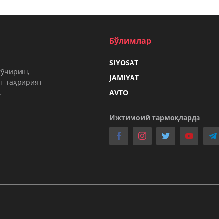
Бўлимлар
SIYOSAT
кўчириш,
JAMIYAT
т таҳририят
.
AVTO
Ижтимоий тармоқларда