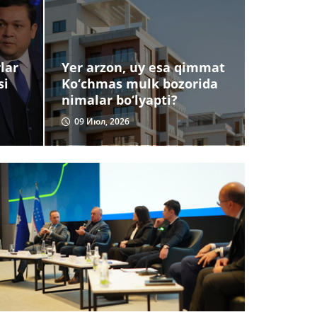
lar
Yer arzon, uy esa qimmat
si
Ko‘chmas mulk bozorida
nimalar bo‘lyapti?
09 Июл, 2026