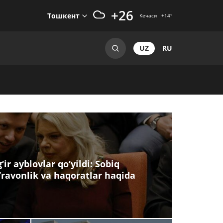
+26
Тошкент
Кечаси
+14
°
UZ
RU
ir ayblovlar qo‘yildi: Sobiq
‘ravonlik va haqoratlar haqida