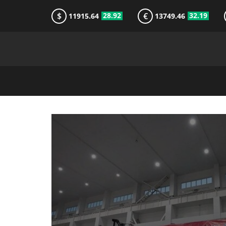
$
€
28.92
32.19
11915.64
13749.46