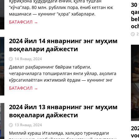
Қўриқхона ҳудудидаги ёнғин, қўлга тушган
30
“кўча”лар, 80 млн. рубллик пора, ёниб кетган юк
qa
машинаси — куннинг “қора” хабарлари.
be
БАТАФСИЛ →
oc
2
2024 йил 14 январнинг энг муҳим
воқеалари дайжести
14 Январ, 2024
Давлат раҳбарининг бвйрам табриги,
чегарачиларга топширилган янги уйлар, аҳолига
кўрсатилаётган ижтимоий ёрдам — куннинг энг
муҳим хабарлари.
БАТАФСИЛ →
2024 йил 13 январнинг энг муҳим
воқеалари дайжести
13 Январ, 2024
20
Миллий кураш Италияда, халқаро турнирдаги
vo