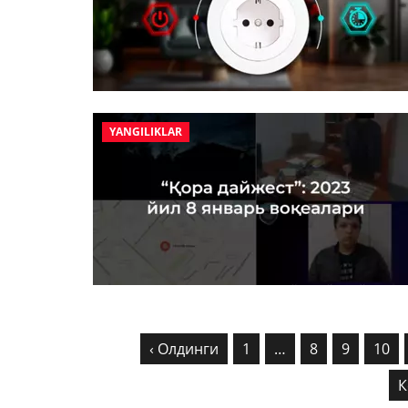
YANGILIKLAR
‹ Олдинги
1
…
8
9
10
К