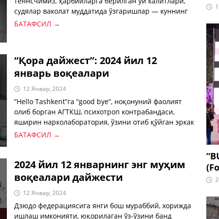
теннсчимиз, ҳарбийларга берилган уй калитлари,
1
судялар ваколат муддатида ўзгаришлар — куннинг
муҳим хабарлари.
БАТАФСИЛ →
“Қора дайжест”: 2024 йил 12
январь воқеалари
12 Январ, 2024
“Hello Tashkent”га “good bye”, ноқонуний фаолият
олиб борган АГТКШ, психотроп контрабандаси,
яширин нарколаборатория, ўзини отиб қўйган эркак
— куннинг “қора” хабарлари билан танишинг.
БАТАФСИЛ →
“B
2024 йил 12 январнинг энг муҳим
(Fo
воқеалари дайжести
2
12 Январ, 2024
Дзюдо федерациясига янги бош мураббий, хорижда
ишлаш имконияти, юқорилаган ўз-ўзини банд