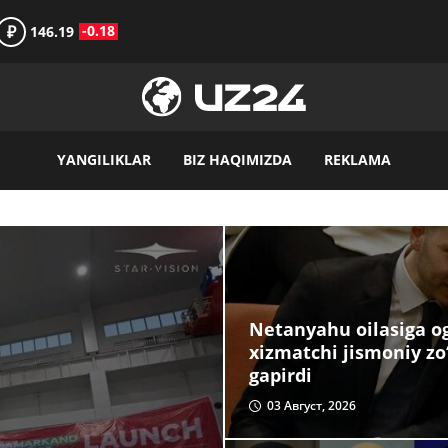
₽
-0.18
146.19
YANGILIKLAR
BIZ HAQIMIZDA
REKLAMA
Netanyahu oilasiga og‘
xizmatchi jismoniy zo
gapirdi
03 Август, 2026