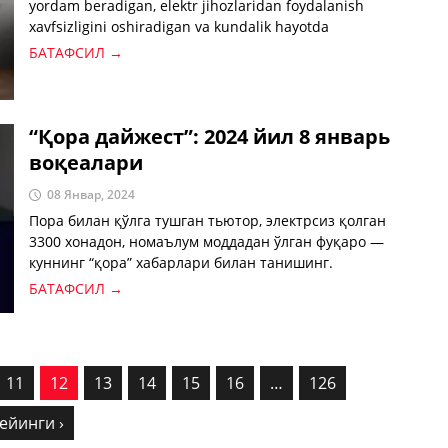
yordam beradigan, elektr jihozlaridan foydalanish
xavfsizligini oshiradigan va kundalik hayotda
qo'shimcha qulaylik yaratadigan funktsional qurilma.
БАТАФСИЛ →
“Қора дайжест”: 2024 йил 8 январь
воқеалари
08 Январ, 2024
Пора билан қўлга тушган тьютор, электрсиз қолган
3300 хонадон, номаълум моддадан ўлган фуқаро —
куннинг “қора” хабарлари билан танишинг.
БАТАФСИЛ →
11
12
13
14
15
16
…
126
ейинги ›