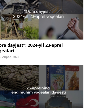
ora dayjest”: 2024-yil 23-aprel
qealari
3 Апрел, 2024