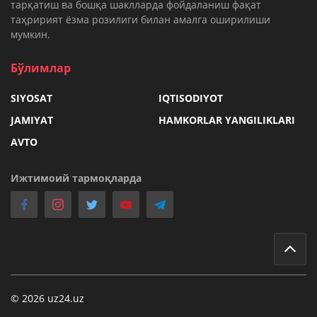
тарқатиш ва бошқа шаклларда фойдаланиш фақат
таҳририят ёзма розилиги билан амалга оширилиши
мумкин.
Бўлимлар
SIYOSAT
IQTISODIYOT
JAMIYAT
HAMKORLAR YANGILIKLARI
AVTO
Ижтимоий тармоқларда
© 2026 uz24.uz