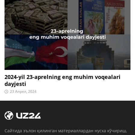
2024-yil 23-aprelning eng muhim voqealari
dayjesti
23 Апрел, 2024
Cайтида эълон қилинган материаллардан нусха кўчириш,