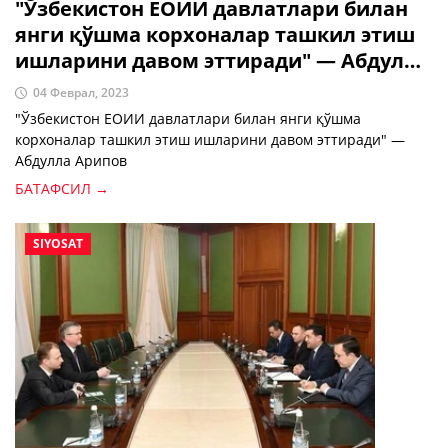
"Ўзбекистон ЕОИИ давлатлари билан
янги қўшма корхоналар ташкил этиш
ишларини давом эттиради" — Абдулла
Арипов
04 Феврал, 2023
"Ўзбекистон ЕОИИ давлатлари билан янги қўшма
корхоналар ташкил этиш ишларини давом эттиради" —
Абдулла Арипов
БАТАФСИЛ →
SIYOSAT