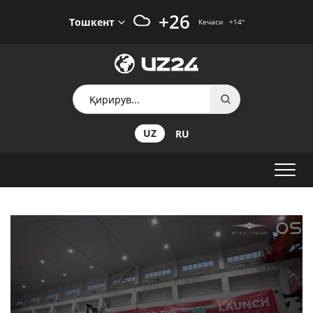
+26
Тошкент
Кечаси
+14
°
UZ
RU