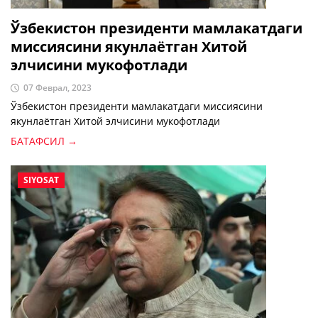
Ўзбекистон президенти мамлакатдаги
миссиясини якунлаётган Хитой
элчисини мукофотлади
07 Феврал, 2023
Ўзбекистон президенти мамлакатдаги миссиясини
якунлаётган Хитой элчисини мукофотлади
БАТАФСИЛ →
SIYOSAT