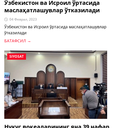
Ўзбекистон ва Исроил ўртасида
маслаҳатлашувлар ўтказилади
04 Феврал, 2023
Ўзбекистон ва Исроил ўртасида маслаҳатлашувлар
ўтказилади
БАТАФСИЛ →
SIYOSAT
Нукус воқеаларининг яна 39 нафар