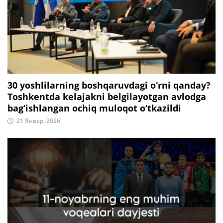
30 yoshlilarning boshqaruvdagi o‘rni qanday?
Toshkentda kelajakni belgilayotgan avlodga
bag‘ishlangan ochiq muloqot o‘tkazildi
21 Январ, 2026