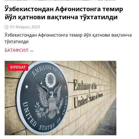
Ўзбекистондан Афғонистонга темир
йўл қатнови вақтинча тўхтатилди
01 Феврал, 2023
Ўзбекистондан Афғонистонга темир йўл қатнови вақтинча
тўхтатилди
БАТАФСИЛ →
SIYOSAT