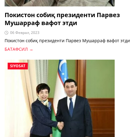
Покистон собиқ президенти Парвез
Мушарраф вафот этди
06 Феврал, 2023
Покистон собиқ президенти Парвез Мушарраф вафот этди
БАТАФСИЛ →
SIYOSAT