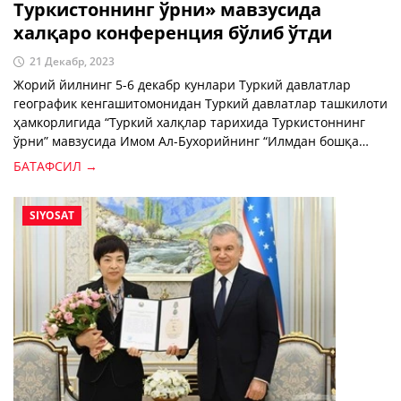
Туркистоннинг ўрни» мавзусида
халқаро конференция бўлиб ўтди
21 Декабр, 2023
Жорий йилнинг 5-6 декабр кунлари Туркий давлатлар
географик кенгашитомонидан Туркий давлатлар ташкилоти
ҳамкорлигида “Туркий халқлар тарихида Туркистоннинг
ўрни” мавзусида Имом Ал-Бухорийнинг “Илмдан бошқа
нажот йўқ” шиори остида халқаро конференция ташкил
БАТАФСИЛ →
этилди.
SIYOSAT