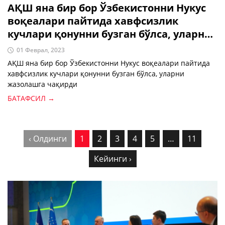
АҚШ яна бир бор Ўзбекистонни Нукус
воқеалари пайтида хавфсизлик
кучлари қонунни бузган бўлса, уларни
жазолашга чақирди
01 Феврал, 2023
АҚШ яна бир бор Ўзбекистонни Нукус воқеалари пайтида
хавфсизлик кучлари қонунни бузган бўлса, уларни
жазолашга чақирди
БАТАФСИЛ →
‹ Олдинги
1
2
3
4
5
…
11
Кейинги ›