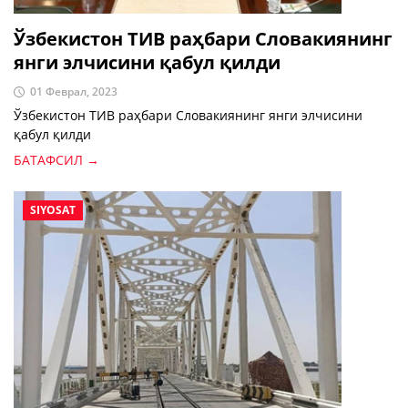
Ўзбекистон ТИВ раҳбари Словакиянинг
янги элчисини қабул қилди
01 Феврал, 2023
Ўзбекистон ТИВ раҳбари Словакиянинг янги элчисини
қабул қилди
БАТАФСИЛ →
SIYOSAT