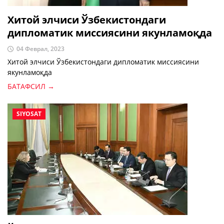
Хитой элчиси Ўзбекистондаги
дипломатик миссиясини якунламоқда
04 Феврал, 2023
Хитой элчиси Ўзбекистондаги дипломатик миссиясини
якунламоқда
БАТАФСИЛ →
SIYOSAT