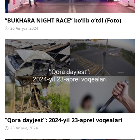
“BUKHARA NIGHT RACE” bo‘lib o‘tdi (Foto)
26 Август, 2024
“Qora dayjest”: 2024-yil 23-aprel voqealari
23 Апрел, 2024