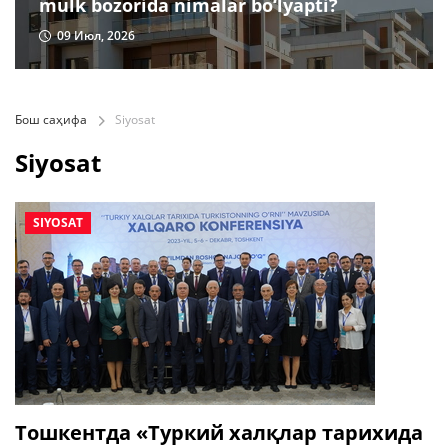
mulk bozorida nimalar bo‘lyapti?
09 Июл, 2026
Бош саҳифа
Siyosat
Siyosat
SIYOSAT
Тошкентда «Туркий халқлар тарихида