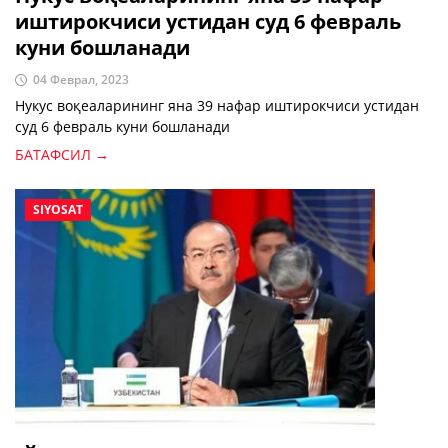
иштирокчиси устидан суд 6 февраль
куни бошланади
04 Феврал, 2023
Нукус воқеаларининг яна 39 нафар иштирокчиси устидан
суд 6 февраль куни бошланади
БАТАФСИЛ →
SIYOSAT