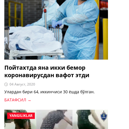
Пойтахтда яна икки бемор
коронавирусдан вафот этди
04 Август, 2020
Улардан бири 64, иккинчиси 30 ёшда бўлган.
БАТАФСИЛ →
YANGILIKLAR