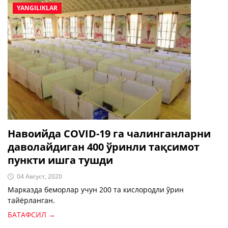
YANGILIKLAR
Навоийда COVID-19 га чалинганларни
даволайдиган 400 ўринли тақсимот
пункти ишга тушди
04 Август, 2020
Марказда беморлар учун 200 та кислородли ўрин
тайёрланган.
БАТАФСИЛ →