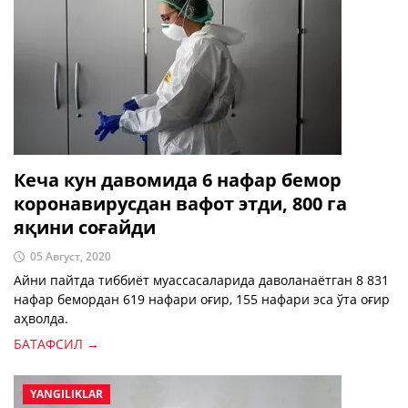
Кеча кун давомида 6 нафар бемор
коронавирусдан вафот этди, 800 га
яқини соғайди
05 Август, 2020
Айни пайтда тиббиёт муассасаларида даволанаётган 8 831
нафар бемордан 619 нафари оғир, 155 нафари эса ўта оғир
аҳволда.
БАТАФСИЛ →
YANGILIKLAR