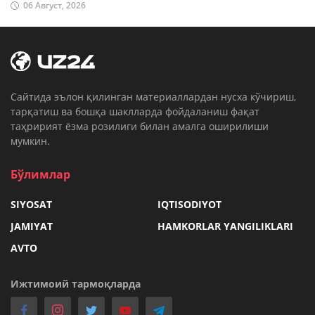
06 Август, 2026
Cайтида эълон қилинган материаллардан нусха кўчириш,
тарқатиш ва бошқа шаклларда фойдаланиш фақат
таҳририят ёзма розилиги билан амалга оширилиши
мумкин.
Бўлимлар
SIYOSAT
IQTISODIYOT
JAMIYAT
HAMKORLAR YANGILIKLARI
AVTO
Ижтимоий тармоқларда