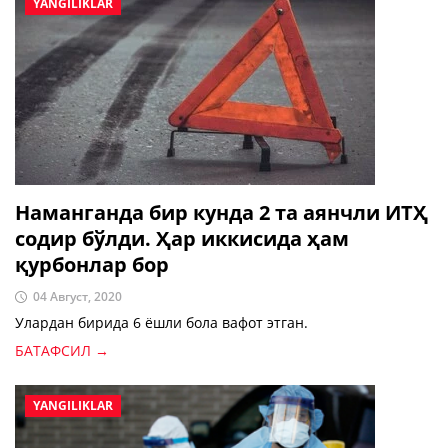
YANGILIKLAR
Наманганда бир кунда 2 та аянчли ИТҲ
содир бўлди. Ҳар иккисида ҳам
қурбонлар бор
04 Август, 2020
Улардан бирида 6 ёшли бола вафот этган.
БАТАФСИЛ →
YANGILIKLAR