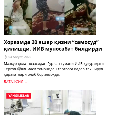
Хоразмда 20 яшар қизни “самосуд”
қилишди. ИИВ муносабат билдирди
04 Август, 2020
Мазкур ҳолат юзасидан Гурлан тумани ИИБ ҳузуридаги
Тергов бўлинмаси томонидан терговга қадар текширув
ҳаракатлари олиб борилмоқда.
БАТАФСИЛ →
YANGILIKLAR