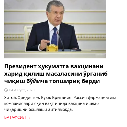
Президент ҳукуматга вакцинани
харид қилиш масаласини ўрганиб
чиқиш бўйича топшириқ берди
04 Август, 2020
Хитой, Ҳиндистон, Буюк Британия, Россия фармацевтика
компаниялари яқин вақт ичида вакцина ишлаб
чиқаришни бошлаши айтилмоқда.
БАТАФСИЛ →