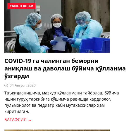
YANGILIKLAR
COVID-19 га чалинган беморни
аниқлаш ва даволаш бўйича қўлланма
ўзгарди
04 Август, 2020
Таъкидланишича, мазкур қўлланмани тайёрлаш бўйича
ишчи гуруҳ таркибига кўшимча равишда кардиолог,
пульмонолог ва педиатр каби мутахассислар ҳам
киритилган.
БАТАФСИЛ →