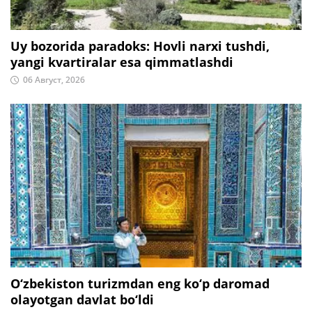
Uy bozorida paradoks: Hovli narxi tushdi,
yangi kvartiralar esa qimmatlashdi
06 Август, 2026
O‘zbekiston turizmdan eng ko‘p daromad
olayotgan davlat bo‘ldi