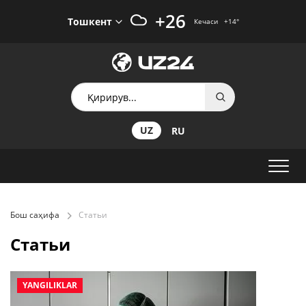
+26
Тошкент
Кечаси
+14
°
UZ
RU
Бош саҳифа
Статьи
Статьи
YANGILIKLAR