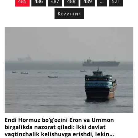
485
486
487
488
489
…
521
Кейинги ›
Endi Hormuz bo‘g‘ozini Eron va Ummon
birgalikda nazorat qiladi: Ikki davlat
vaqtinchalik kelishuvga erishdi, lekin...