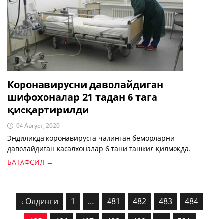
Коронавирусни даволайдиган
шифохоналар 21 тадан 6 тага
қисқартирилди
04 Август, 2020
Эндиликда коронавирусга чалинган беморларни
даволайдиган касалхоналар 6 тани ташкил қилмоқда.
БАТАФСИЛ →
‹ Олдинги
1
…
481
482
483
484