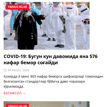
YANGILIKLAR
COVID-19: Бугун кун давомида яна 576
нафар бемор соғайди
04 Август, 2020
Ҳозирда 8 минг 803 нафар беморга шифокорлар томонидан
белгиланган стандартлар бўйича даво чоралари
кўрилмоқда.
БАТАФСИЛ →
YANGILIKLAR