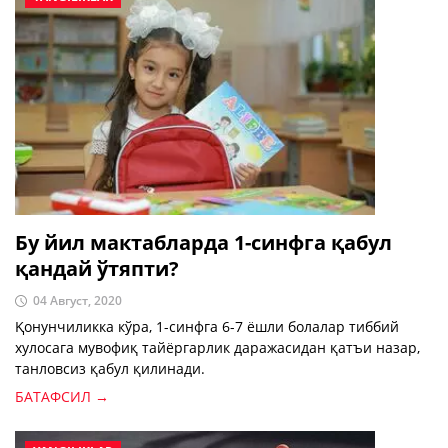
Бу йил мактабларда 1-синфга қабул
қандай ўтяпти?
04 Август, 2020
Қонунчиликка кўра, 1-синфга 6-7 ёшли болалар тиббий
хулосага мувофиқ тайёргарлик даражасидан қатъи назар,
танловсиз қабул қилинади.
БАТАФСИЛ →