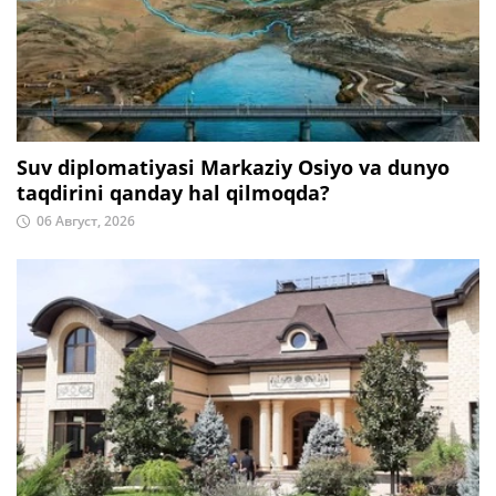
Suv diplomatiyasi Markaziy Osiyo va dunyo
taqdirini qanday hal qilmoqda?
06 Август, 2026