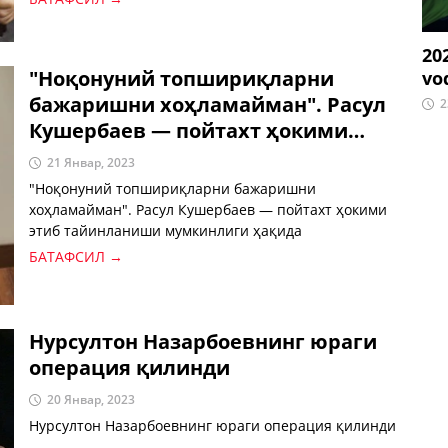
20
"Ноқонуний топшириқларни
vo
бажаришни хоҳламайман". Расул
2
Кушербаев — пойтахт ҳокими
этиб тайинланиши мумкинлиги
21 Январ, 2023
ҳақида
"Ноқонуний топшириқларни бажаришни
хоҳламайман". Расул Кушербаев — пойтахт ҳокими
этиб тайинланиши мумкинлиги ҳақида
БАТАФСИЛ →
Нурсултон Назарбоевнинг юраги
операция қилинди
20 Январ, 2023
Нурсултон Назарбоевнинг юраги операция қилинди