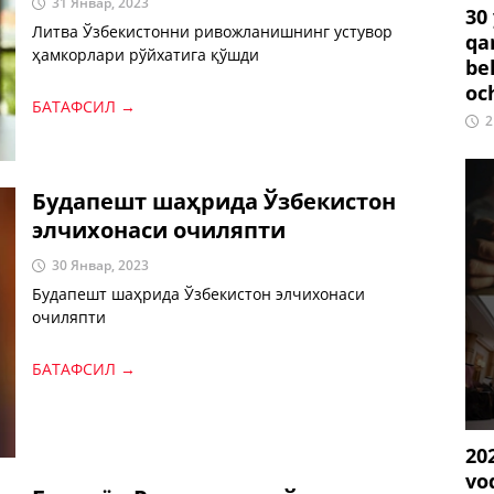
31 Январ, 2023
30
Литва Ўзбекистонни ривожланишнинг устувор
qa
ҳамкорлари рўйхатига қўшди
be
oc
БАТАФСИЛ →
2
Будапешт шаҳрида Ўзбекистон
элчихонаси очиляпти
30 Январ, 2023
Будапешт шаҳрида Ўзбекистон элчихонаси
очиляпти
БАТАФСИЛ →
20
vo