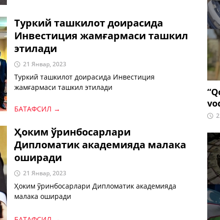
Туркий ташкилот доирасида
Инвестиция жамғармаси ташкил
этилади
21 Январ, 2023
Туркий ташкилот доирасида Инвестиция
жамғармаси ташкил этилади
“Q
vo
БАТАФСИЛ →
2
Ҳоким ўринбосарлари
Дипломатик академияда малака
оширади
21 Январ, 2023
Ҳоким ўринбосарлари Дипломатик академияда
малака оширади
БАТАФСИЛ →