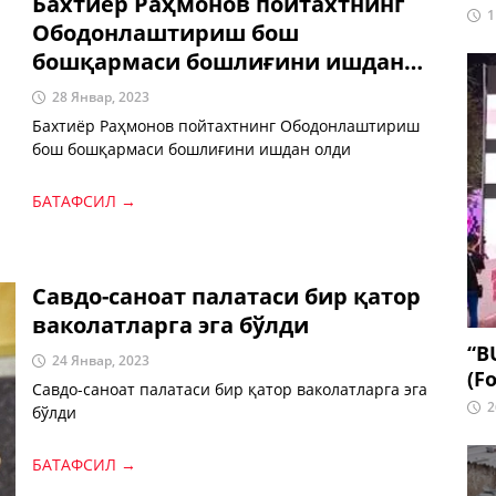
Бахтиёр Раҳмонов пойтахтнинг
1
Ободонлаштириш бош
бошқармаси бошлиғини ишдан
олди
28 Январ, 2023
Бахтиёр Раҳмонов пойтахтнинг Ободонлаштириш
бош бошқармаси бошлиғини ишдан олди
БАТАФСИЛ →
Савдо-саноат палатаси бир қатор
ваколатларга эга бўлди
“B
24 Январ, 2023
(Fo
Савдо-саноат палатаси бир қатор ваколатларга эга
2
бўлди
БАТАФСИЛ →