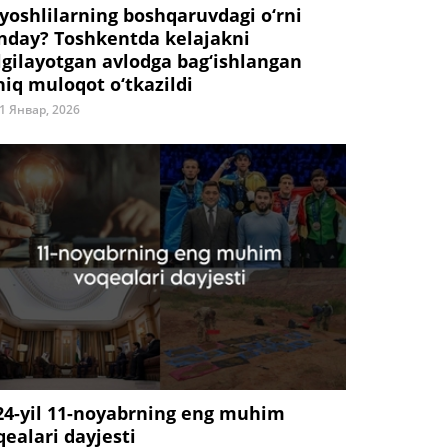
 yoshlilarning boshqaruvdagi o‘rni
nday? Toshkentda kelajakni
lgilayotgan avlodga bag‘ishlangan
hiq muloqot o‘tkazildi
1 Январ, 2026
24-yil 11-noyabrning eng muhim
qealari dayjesti