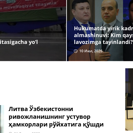
Hukumatda yirik kadr
almashinuvi: Kim qay
lavozimga tayinlandi?
tasigacha yo‘l
10 Июл, 2026
Литва Ўзбекистонни
ривожланишнинг устувор
ҳамкорлари рўйхатига қўшди