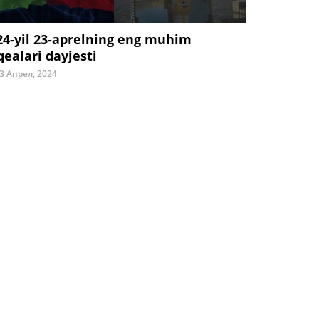
24-yil 23-aprelning eng muhim
qealari dayjesti
3 Апрел, 2024