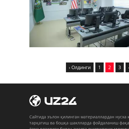
‹ Олдинги
1
2
3
Cайтида эълон қилинган материаллардан нусха 
тарқатиш ва бошқа шаклларда фойдаланиш фақа
ёзма розилиги билан амалга оширилиши мумкин