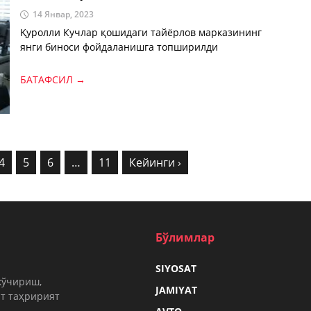
топширилди
14 Январ, 2023
Қуролли Кучлар қошидаги тайёрлов марказининг
янги биноси фойдаланишга топширилди
БАТАФСИЛ →
4
5
6
…
11
Кейинги ›
Бўлимлар
SIYOSAT
кўчириш,
JAMIYAT
т таҳририят
.