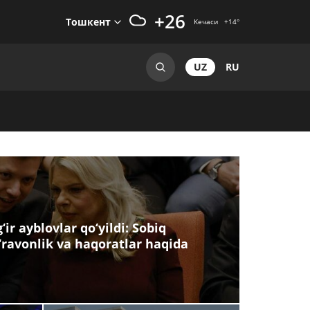
+26
Тошкент
Кечаси
+14
°
UZ
RU
ir ayblovlar qo‘yildi: Sobiq
‘ravonlik va haqoratlar haqida