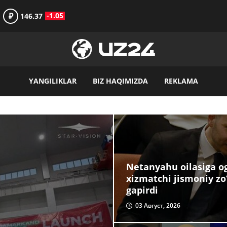
₽
-1.05
146.37
YANGILIKLAR
BIZ HAQIMIZDA
REKLAMA
Netanyahu oilasiga og‘
xizmatchi jismoniy zo
gapirdi
03 Август, 2026