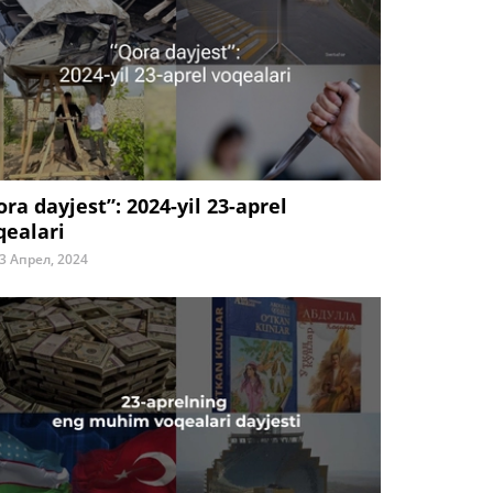
ora dayjest”: 2024-yil 23-aprel
qealari
3 Апрел, 2024