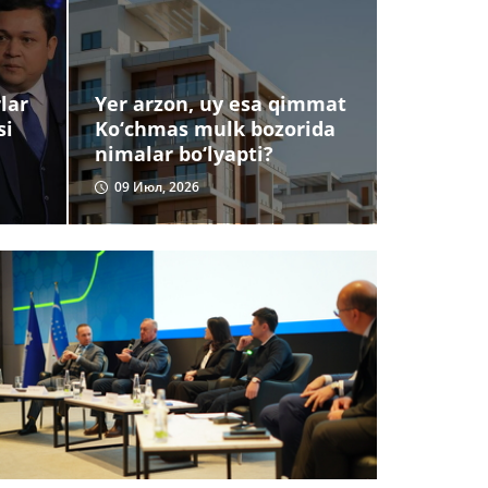
lar
Yer arzon, uy esa qimmat
si
Ko‘chmas mulk bozorida
nimalar bo‘lyapti?
09 Июл, 2026