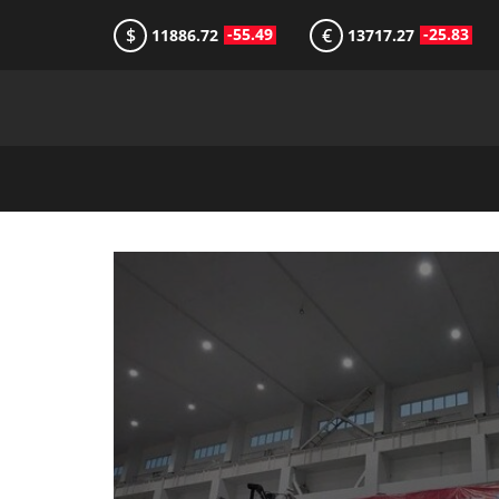
$
€
-55.49
-25.83
11886.72
13717.27