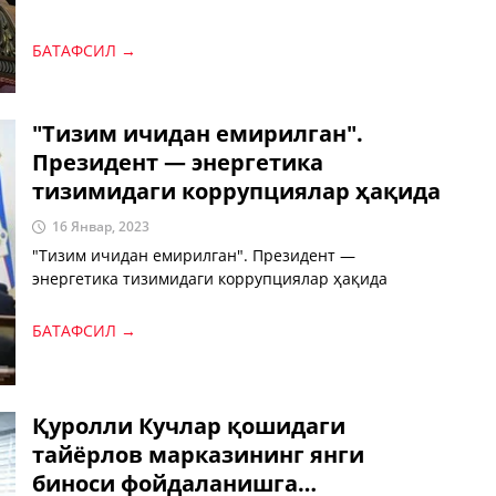
БАТАФСИЛ →
"Тизим ичидан емирилган".
Президент — энергетика
тизимидаги коррупциялар ҳақида
16 Январ, 2023
"Тизим ичидан емирилган". Президент —
энергетика тизимидаги коррупциялар ҳақида
БАТАФСИЛ →
Қуролли Кучлар қошидаги
тайёрлов марказининг янги
биноси фойдаланишга