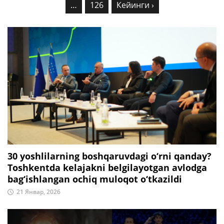
…
126
Кейинги ›
30 yoshlilarning boshqaruvdagi o‘rni qanday?
Toshkentda kelajakni belgilayotgan avlodga
bag‘ishlangan ochiq muloqot o‘tkazildi
21 Январ, 2026