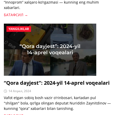
“Innoprom” xalqaro ko’rgazmasi — kunning eng muhim
xabarlari.
БАТАФСИЛ →
YANGILIKLAR
“Qora dayjest”: 2024-yil 14-aprel voqealari
14 Апрел, 2024
Vafot etgan sobiq bosh vazir o'rinbosari, kartadan pul
"shilgan" bola, qo'lga olingan deputat Nuriddin Zaynitdinov —
kunning “qora” xabarlari bilan tanishing.