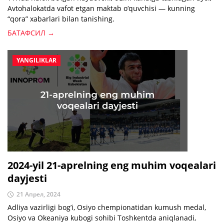
Avtohalokatda vafot etgan maktab o‘quvchisi — kunning
“qora” xabarlari bilan tanishing.
БАТАФСИЛ →
YANGILIKLAR
2024-yil 21-aprelning eng muhim voqealari
dayjesti
21 Апрел, 2024
Adliya vazirligi bog’i, Osiyo chempionatidan kumush medal,
Osiyo va Okeaniya kubogi sohibi Toshkentda aniqlanadi,