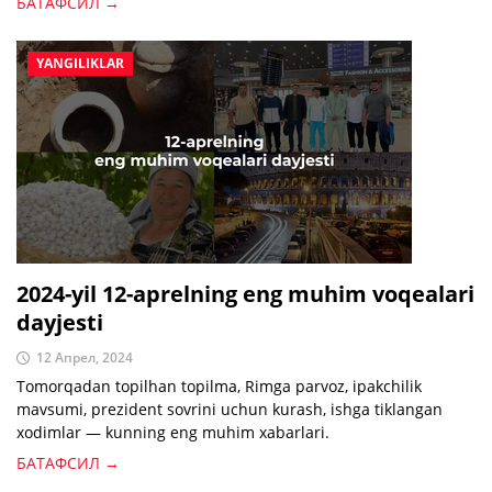
БАТАФСИЛ →
YANGILIKLAR
2024-yil 12-aprelning eng muhim voqealari
dayjesti
12 Апрел, 2024
Tomorqadan topilhan topilma, Rimga parvoz, ipakchilik
mavsumi, prezident sovrini uchun kurash, ishga tiklangan
xodimlar — kunning eng muhim xabarlari.
БАТАФСИЛ →