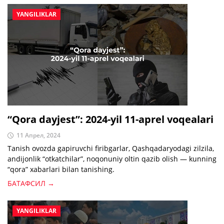
YANGILIKLAR
“Qora dayjest”: 2024-yil 11-aprel voqealari
11 Апрел, 2024
Tanish ovozda gapiruvchi firibgarlar, Qashqadaryodagi zilzila,
andijonlik “otkatchilar”, noqonuniy oltin qazib olish — kunning
“qora” xabarlari bilan tanishing.
БАТАФСИЛ →
YANGILIKLAR