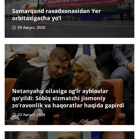
Samarqand rasadxonasidan Yer
orbitasigacha yo‘l
05 Август, 2026
Netanyahu oilasiga og‘ir ayblovlar
qo‘yildi: Sobiq xizmatchi jismoniy
zo‘ravonlik va haqoratlar haqida gapirdi
03 Август, 2026