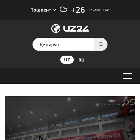
+26
Тошкент
Кечаси
+14
°
UZ
RU