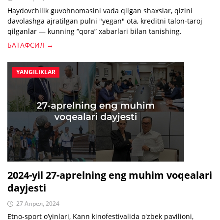
Haydovchilik guvohnomasini vada qilgan shaxslar, qizini
davolashga ajratilgan pulni "yegan" ota, kreditni talon-taroj
qilganlar — kunning “qora” xabarlari bilan tanishing.
БАТАФСИЛ →
YANGILIKLAR
2024-yil 27-aprelning eng muhim voqealari
dayjesti
27 Апрел, 2024
Etno-sport o‘yinlari, Kann kinofestivalida o'zbek pavilioni,