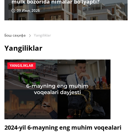
mulk bozorida nimalar bo‘lyapti?
09 Июл, 2026
Бош саҳифа
Yangiliklar
Yangiliklar
YANGILIKLAR
2024-yil 6-mayning eng muhim voqealari