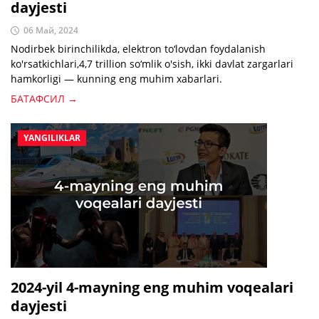
dayjesti
06 Май, 2024
Nodirbek birinchilikda, elektron to‘lovdan foydalanish
ko'rsatkichlari,4,7 trillion so‘mlik o'sish, ikki davlat zargarlari
hamkorligi — kunning eng muhim xabarlari.
БАТАФСИЛ →
YANGILIKLAR
2024-yil 4-mayning eng muhim voqealari
dayjesti