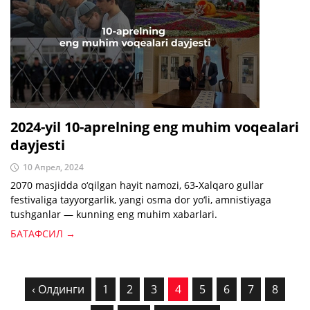
2024-yil 10-aprelning eng muhim voqealari
dayjesti
10 Апрел, 2024
2070 masjidda o‘qilgan hayit namozi, 63-Xalqaro gullar
festivaliga tayyorgarlik, yangi osma dor yo‘li, amnistiyaga
tushganlar — kunning eng muhim xabarlari.
БАТАФСИЛ →
‹ Олдинги
1
2
3
4
5
6
7
8