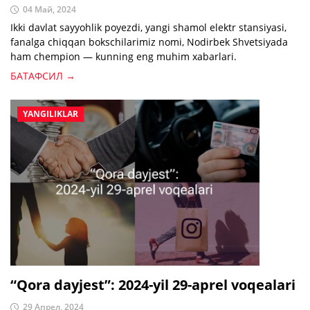
04 Май, 2024
Ikki davlat sayyohlik poyezdi, yangi shamol elektr stansiyasi,
fanalga chiqqan bokschilarimiz nomi, Nodirbek Shvetsiyada
ham chempion — kunning eng muhim xabarlari.
БАТАФСИЛ →
YANGILIKLAR
“Qora dayjest”: 2024-yil 29-aprel voqealari
29 Апрел, 2024