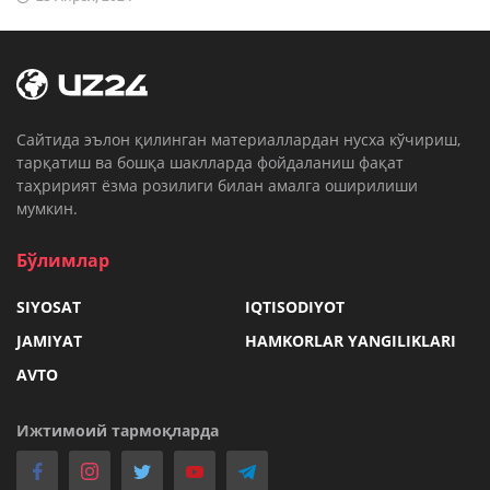
Cайтида эълон қилинган материаллардан нусха кўчириш,
тарқатиш ва бошқа шаклларда фойдаланиш фақат
таҳририят ёзма розилиги билан амалга оширилиши
мумкин.
Бўлимлар
SIYOSAT
IQTISODIYOT
JAMIYAT
HAMKORLAR YANGILIKLARI
AVTO
Ижтимоий тармоқларда