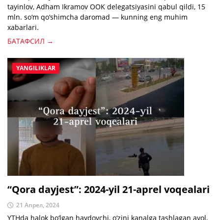
tayinlov, Adham Ikramov OOK delegatsiyasini qabul qildi, 15
mln. so‘m qo‘shimcha daromad — kunning eng muhim
xabarlari.
БАТАФСИЛ →
YANGILIKLAR
“Qora dayjest”: 2024-yil 21-aprel voqealari
21 Апрел, 2024
YTHda halok bo‘lgan haydovchi, o‘zini kanalga tashlagan ayol,