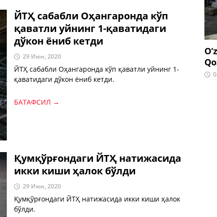
ЙТҲ сабабли Оҳангаронда кўп
қаватли уйнинг 1-қаватидаги
дўкон ёниб кетди
O‘
29 Июн, 2020
Qo
ЙТҲ сабабли Оҳангаронда кўп қаватли уйнинг 1-
0
қаватидаги дўкон ёниб кетди.
БАТАФСИЛ →
Қумқўрғондаги ЙТҲ натижасида
икки киши ҳалок бўлди
29 Июн, 2020
Қумқўрғондаги ЙТҲ натижасида икки киши ҳалок
бўлди.