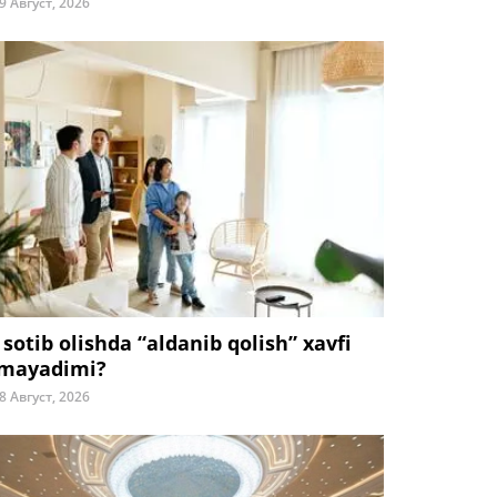
9 Август, 2026
 sotib olishda “aldanib qolish” xavfi
mayadimi?
8 Август, 2026