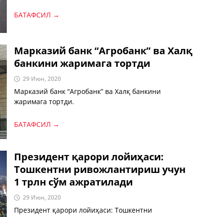
БАТАФСИЛ →
Марказий банк “Агробанк” ва Халқ
банкини жаримага тортди
29 Июн, 2020
Марказий банк “Агробанк” ва Халқ банкини
жаримага тортди.
БАТАФСИЛ →
Президент қарори лойиҳаси:
Тошкентни ривожлантириш учун
1 трлн сўм ажратилади
29 Июн, 2020
Президент қарори лойиҳаси: Тошкентни