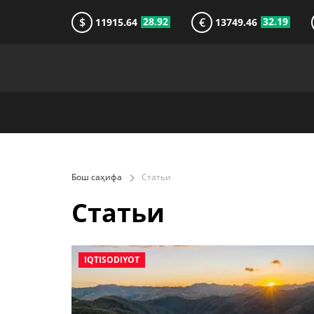
$
€
28.92
32.19
11915.64
13749.46
Бош саҳифа
Статьи
Статьи
IQTISODIYOT