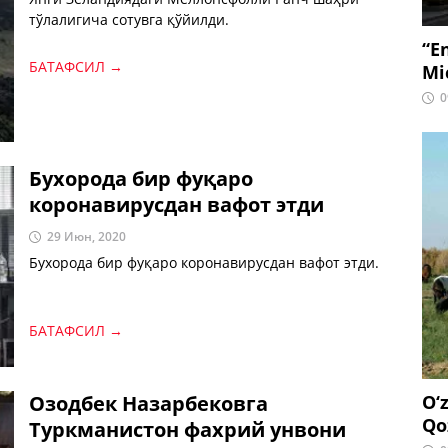
тўлалигича сотувга қўйилди.
“E
БАТАФСИЛ →
Mi
0
Бухорода бир фуқаро
коронавирусдан вафот этди
29 Июн, 2020
Бухорода бир фуқаро коронавирусдан вафот этди.
БАТАФСИЛ →
Озодбек Назарбековга
O‘
Qo
Туркманистон фахрий унвони