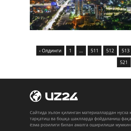
‹ Олдинги
1
…
511
512
513
521
Cайтида эълон қилинган материаллардан нусха 
тарқатиш ва бошқа шаклларда фойдаланиш фақа
ёзма розилиги билан амалга оширилиши мумкин