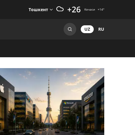
+26
Тошкент
Кечаси
+14
°
UZ
RU