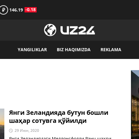
₽
-0.18
146.19
YANGILIKLAR
BIZ HAQIMIZDA
REKLAMA
Янги Зеландияда бутун бошли
шаҳар сотувга қўйилди
29 Июн, 2020
Янги Зеландиядаги Меллонсфолли Ранч шаҳри