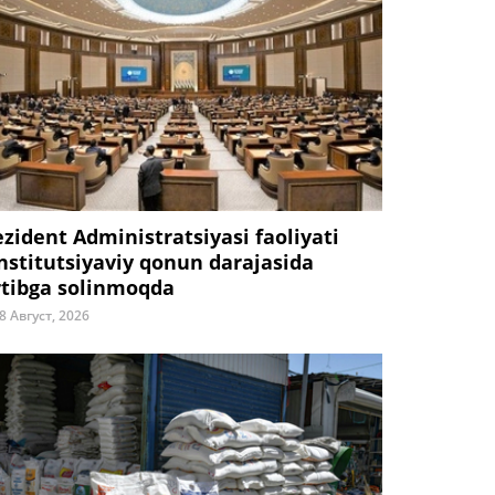
ezident Administratsiyasi faoliyati
nstitutsiyaviy qonun darajasida
rtibga solinmoqda
8 Август, 2026