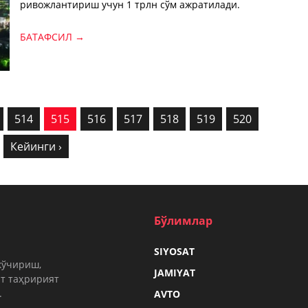
ривожлантириш учун 1 трлн сўм ажратилади.
БАТАФСИЛ →
514
515
516
517
518
519
520
Кейинги ›
Бўлимлар
SIYOSAT
кўчириш,
JAMIYAT
т таҳририят
.
AVTO