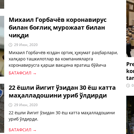
Михаил Горбачёв коронавирус
билан боғлиқ мурожаат билан
чиқди
29 Июн, 2020
Михаил Горбачёв юздан ортиқ ҳукумат раҳбарлари,
халқаро ташкилотлар ва компанияларга
Pr
коронавирусга қарши вакцина яратиш бўйича
ko
мурожаат билан чиқди.
БАТАФСИЛ →
ta
0
22 ёшли йигит ўзидан 30 ёш катта
маҳалладошини уриб ўлдирди
29 Июн, 2020
22 ёшли йигит ўзидан 30 ёш катта маҳалладошини
уриб ўлдирди.
БАТАФСИЛ →