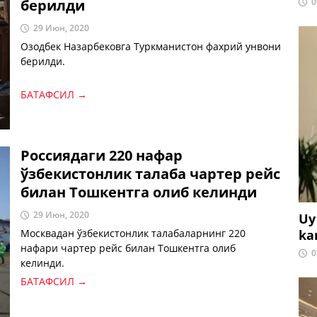
берилди
0
29 Июн, 2020
Озодбек Назарбековга Туркманистон фахрий унвони
берилди.
БАТАФСИЛ →
Россиядаги 220 нафар
ўзбекистонлик талаба чартер рейс
билан Тошкентга олиб келинди
29 Июн, 2020
Uy
ka
Москвадан ўзбекистонлик талабаларнинг 220
нафари чартер рейс билан Тошкентга олиб
0
келинди.
БАТАФСИЛ →