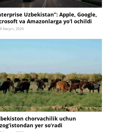
nterprise Uzbekistan”: Apple, Google,
crosoft va Amazonlarga yo‘l ochildi
9 Август, 2026
zbekiston chorvachilik uchun
zog‘istondan yer so‘radi