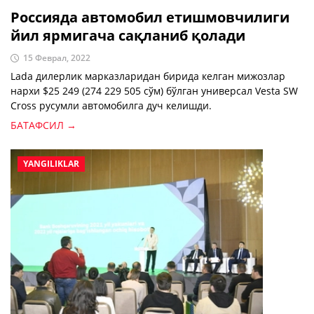
Россияда автомобил етишмовчилиги
йил ярмигача сақланиб қолади
15 Феврал, 2022
Lada дилерлик марказларидан биридa келган мижозлар
нархи $25 249 (274 229 505 сўм) бўлган универсал Vesta SW
Cross русумли автомобилга дуч келишди.
БАТАФСИЛ →
YANGILIKLAR