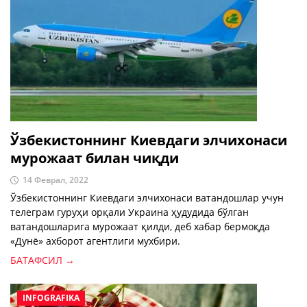
Ўзбекистоннинг Киевдаги элчихонаси
мурожаат билан чиқди
14 Феврал, 2022
Ўзбекистоннинг Киевдаги элчихонаси ватандошлар учун
телеграм гуруҳи орқали Украина ҳудудида бўлган
ватандошларига мурожаат қилди, деб хабар бермоқда
«Дунё» ахборот агентлиги мухбири.
БАТАФСИЛ →
INFOGRAFIKA