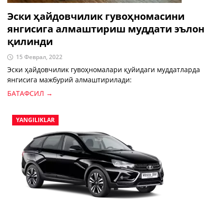
Эски ҳайдовчилик гувоҳномасини
янгисига алмаштириш муддати эълон
қилинди
15 Феврал, 2022
Эски ҳайдовчилик гувоҳномалари қуйидаги муддатларда
янгисига мажбурий алмаштирилади:
БАТАФСИЛ →
YANGILIKLAR