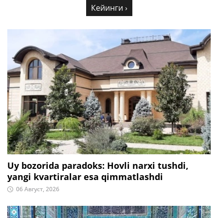
Кейинги ›
Uy bozorida paradoks: Hovli narxi tushdi,
yangi kvartiralar esa qimmatlashdi
06 Август, 2026