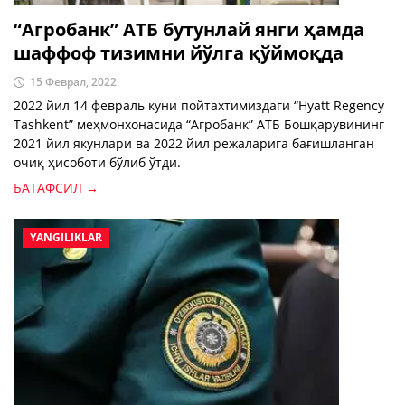
“Агробанк” АТБ бутунлай янги ҳамда
шаффоф тизимни йўлга қўймоқда
15 Феврал, 2022
2022 йил 14 февраль куни пойтахтимиздаги “Hyatt Regency
Tashkent” меҳмонхонасида “Агробанк” АТБ Бошқарувининг
2021 йил якунлари ва 2022 йил режаларига бағишланган
очиқ ҳисоботи бўлиб ўтди.
БАТАФСИЛ →
YANGILIKLAR