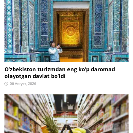
O‘zbekiston turizmdan eng ko‘p daromad
olayotgan davlat bo‘ldi
06 Август, 2026