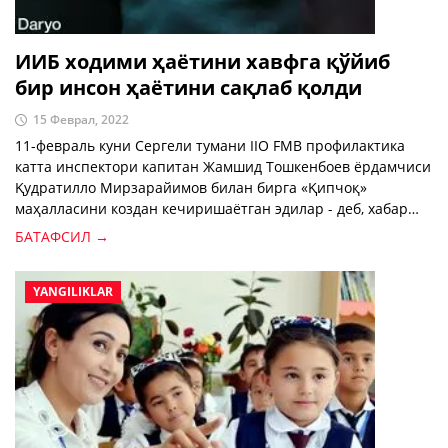
ИИБ ходими ҳаётини хавфга қўйиб
бир инсон ҳаётини сақлаб қолди
15 Феврал, 2022
11-февраль куни Сергели тумани IIO FMB профилактика
катта инспектори капитан Жамшид Тошкенбоев ёрдамчиси
Қудратилло Мирзарайимов билан бирга «Қипчоқ»
маҳалласини коздан кечиришаётган эдилар - деб, хабар
бермоқда шаҳар Ички ишлар бош бошқармаси.
БАТАФСИЛ →
YANGILIKLAR