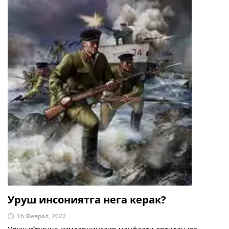
Уруш инсониятга нега керак?
16 Феврал, 2022