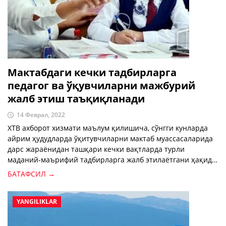
Мактабдаги кечки тадбирларга
педагог ва ўқувчиларни мажбурий
жалб этиш таъқиқланади
14 Феврал, 2022
ХТВ ахборот хизмати маълум қилишича, сўнгги кунларда
айрим ҳудудларда ўқитувчиларни мактаб муассасаларида
дарс жараёнидан ташқари кечки вақтларда турли
маданий-маърифий тадбирларга жалб этилаётгани ҳақида
кўплаб мурожаатлар келиб тушмоқда.
БАТАФСИЛ →
YANGILIKLAR