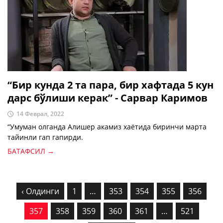
“Бир кунда 2 та пара, бир хафтада 5 кун
дарс бўлиши керак” - Сарвар Каримов
14 Феврал, 2022
“Умуман олганда Алишер акамиз хаётида биринчи марта
тайинли гап гапирди.
БАТАФСИЛ →
‹ Олдинги
1
…
353
354
355
356
357
358
359
360
361
…
521