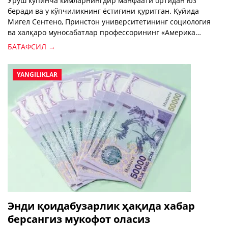
Уруш кўпинча кимларнингдир манфаати ортидан юз
беради ва у кўпчиликнинг ёстиғини қуритган. Қуйида
Мигел Сентено, Принстон университетининг социология
ва халқаро муносабатлар профессорининг «Америка
Овози» рус хизмати мухбирининг “Уруш инсониятга нима
БАТАФСИЛ →
учун керак“ мавзусида саволларига жавоб бердган
интервьюсидан парча билан танишинг:
YANGILIKLAR
Энди қоидабузарлик ҳақида хабар
берсангиз мукофот оласиз