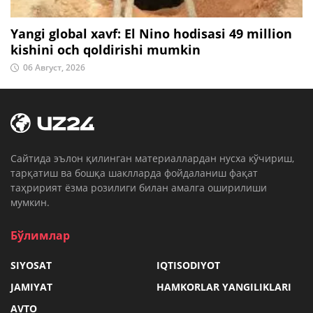
Yangi global xavf: El Nino hodisasi 49 million
kishini och qoldirishi mumkin
06 Август, 2026
Cайтида эълон қилинган материаллардан нусха кўчириш,
тарқатиш ва бошқа шаклларда фойдаланиш фақат
таҳририят ёзма розилиги билан амалга оширилиши
мумкин.
Бўлимлар
SIYOSAT
IQTISODIYOT
JAMIYAT
HAMKORLAR YANGILIKLARI
AVTO