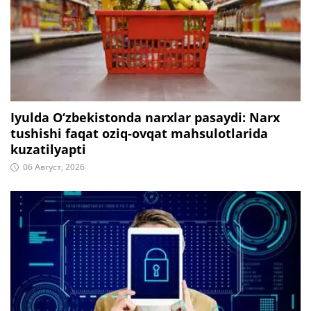
Iyulda O‘zbekistonda narxlar pasaydi: Narx
tushishi faqat oziq-ovqat mahsulotlarida
kuzatilyapti
06 Август, 2026