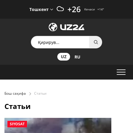
+26
Тошкент
Кечаси
+14
°
UZ
RU
Бош саҳифа
Статьи
Статьи
SIYOSAT