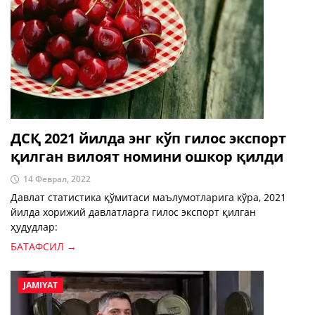
ДСҚ 2021 йилда энг кўп гилос экспорт
қилган вилоят номини ошкор қилди
14 Феврал, 2022
Давлат статистика қўмитаси маълумотларига кўра, 2021
йилда хорижий давлатларга гилос экспорт қилган
ҳудудлар:
БАТАФСИЛ →
JAMIYAT