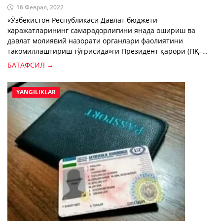
16 Феврал, 2022
«Ўзбекистон Республикаси Давлат бюджети
харажатларининг самарадорлигини янада ошириш ва
давлат молиявий назорати органлари фаолиятини
такомиллаштириш тўғрисида»ги Президент қарори (ПҚ–
128-сон, 14.02.2022 й.) қабул қилинди.
БАТАФСИЛ →
YANGILIKLAR