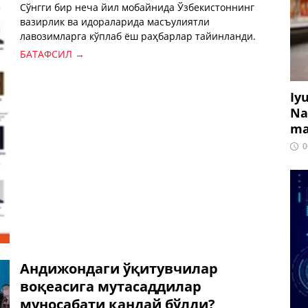
Сўнгги бир неча йил мобайнида Ўзбекистоннинг
вазирлик ва идораларида масъулиятли
лавозимларга кўплаб ёш раҳбарлар тайинланди.
БАТАФСИЛ →
Iy
Na
ma
0
Андижондаги ўқитувчилар
воқеасига мутасаддилар
муносабати қандай бўлди?