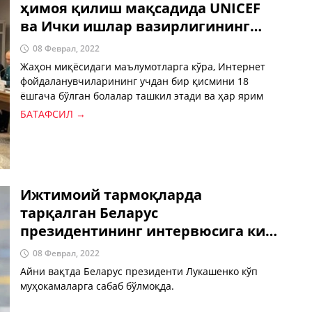
ҳимоя қилиш мақсадида UNICEF
ва Ички ишлар вазирлигининг
Киберхавфсизлик маркази
08 Феврал, 2022
ҳамкорликни бошлади.
Жаҳон миқёсидаги маълумотларга кўра, Интернет
фойдаланувчиларининг учдан бир қисмини 18
ёшгача бўлган болалар ташкил этади ва ҳар ярим
сонияда бир бола биринчи маротаба Интернет
БАТАФСИЛ →
тизимига киради.
Ижтимоий тармоқларда
тарқалган Беларус
президентининг интервюсига ким
қандай фикр билдирди?
08 Феврал, 2022
Айни вақтда Беларус президенти Лукашенко кўп
муҳокамаларга сабаб бўлмоқда.