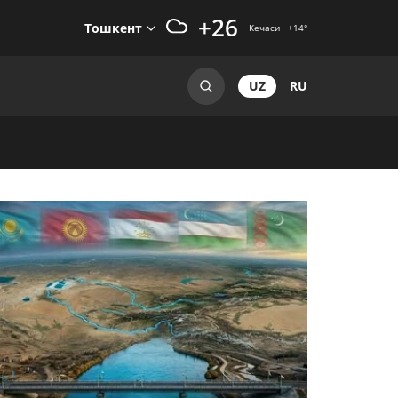
+26
Тошкент
Кечаси
+14
°
UZ
RU