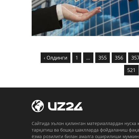
‹ Олдинги
1
…
355
356
35
521
Cайтида эълон қилинган материаллардан нусха 
тарқатиш ва бошқа шаклларда фойдаланиш фақа
ёзма розилиги билан амалга оширилиши мумкин