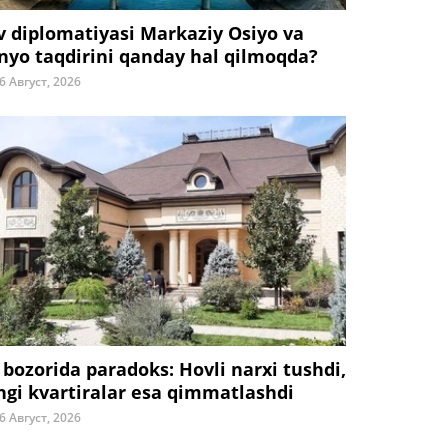
v diplomatiyasi Markaziy Osiyo va
nyo taqdirini qanday hal qilmoqda?
6 Август, 2026
 bozorida paradoks: Hovli narxi tushdi,
ngi kvartiralar esa qimmatlashdi
6 Август, 2026