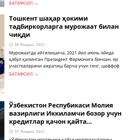
БАТАФСИЛ →
Тошкент шаҳар ҳокими
тадбиркорларга мурожаат билан
чиқди
08 Феврал, 2022
Мурожаатда айтилишича, 2021 йил июнь ойида
қабул қилинган Президент Фармонига биноан, ер
участкаларини ажратиш барча учун тенг, шаффоф
ва бозор тамойилларига асосланган тартиби жорий
БАТАФСИЛ →
этилди.
Ўзбекистон Респубикаси Молия
вазирлиги Иккиламчи бозор учун
кредитлар қачон қайта
очилишини маълум қилди
07 Феврал, 2022
«Ўзбекистон ипотекани қайта молиялаштириш