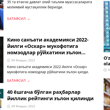
35 та етакчи давлат олий таълим муассасаларига
молиявий мустақиллик берилди.
БАТАФСИЛ →
Кино санъати академияси 2022-
йилги «Оскар» мукофотига
номзодлар рўйхатини эълон
O‘
қилди.
09 Феврал, 2022
ol
Кино санъати академияси 2022-йилги «Оскар»
0
мукофотига номзодлар рўйхатини эълон қилди.
БАТАФСИЛ →
40 ёшгача бўлган раҳбарлар
йиллик рейтинги эълон қилинди
09 Феврал, 2022