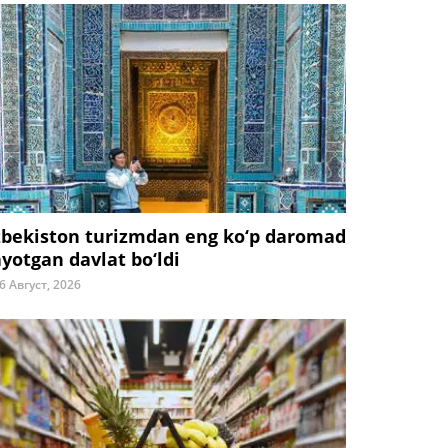
zbekiston turizmdan eng ko‘p daromad
ayotgan davlat bo‘ldi
6 Август, 2026