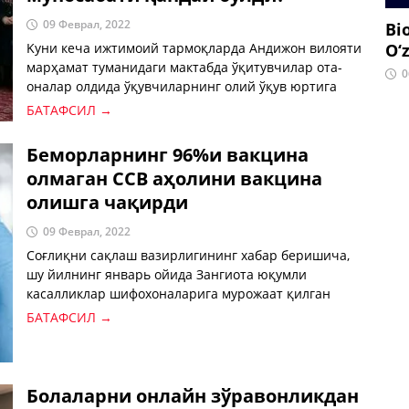
09 Феврал, 2022
Bi
Kуни кеча ижтимоий тармоқларда Андижон вилояти
O‘
марҳамат туманидаги мактабда ўқитувчилар ота-
0
оналар олдида ўқувчиларнинг олий ўқув юртига
кириш кўрсатгичи пастлиги учун узр сўрагани
БАТАФСИЛ →
хабари кенг тарқалди.
Беморларнинг 96%и вакцина
олмаган ССВ аҳолини вакцина
олишга чақирди
09 Феврал, 2022
Соғлиқни сақлаш вазирлигининг хабар беришича,
шу йилнинг январь ойида Зангиота юқумли
касалликлар шифохоналарига мурожаат қилган
беморларнинг 96 фоизи (8243 нафар) коронавирусга
БАТАФСИЛ →
қарши вакцина эмланмаган.
Болаларни онлайн зўравонликдан