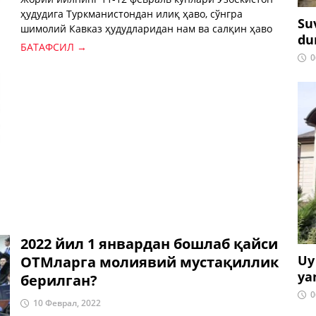
ҳудудига Туркманистондан илиқ ҳаво, сўнгра
Su
шимолий Кавказ ҳудудларидан нам ва салқин ҳаво
du
массаси кириб келиши кутилмоқда.
БАТАФСИЛ →
0
2022 йил 1 январдан бошлаб қайси
Uy
ОТМларга молиявий мустақиллик
ya
берилган?
0
10 Феврал, 2022