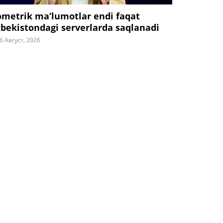
ometrik ma’lumotlar endi faqat
zbekistondagi serverlarda saqlanadi
6 Август, 2026