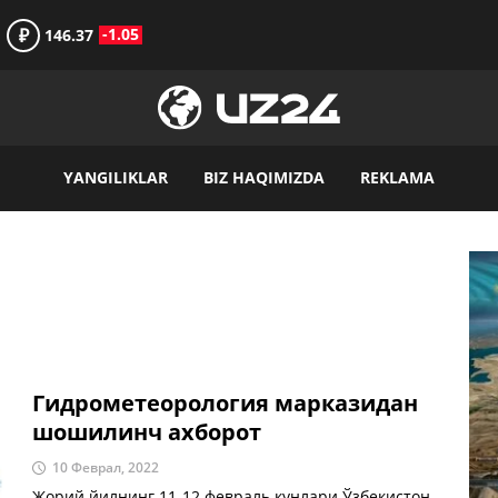
₽
-1.05
146.37
YANGILIKLAR
BIZ HAQIMIZDA
REKLAMA
Гидрометеорология марказидан
шошилинч ахборот
10 Феврал, 2022
Жорий йилнинг 11-12 февраль кунлари Ўзбекистон