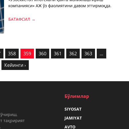
компанияси» АЖ ўз фаолиятини давом эттирмоқда.
БАТАФСИЛ →
7
358
359
360
361
362
363
…
Кейинги ›
Бўлимлар
SIYOSAT
кўчириш,
JAMIYAT
т таҳририят
.
AVTO