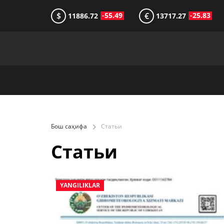
$
€
-55.49
-25.83
11886.72
13717.27
Бош саҳифа
Статьи
Статьи
YANGILIKLAR