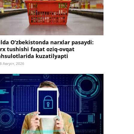
ulda O‘zbekistonda narxlar pasaydi:
rx tushishi faqat oziq-ovqat
hsulotlarida kuzatilyapti
6 Август, 2026