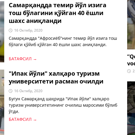
Самарқандда темир йўл изига
тош бўлагини қўйган 40 ёшли
шахс аниқланди
16 Октябр, 2020
Самарқандда "Афросиёб"нинг темир йўл изига тош
бўлаги қўйиб қўйган 40 ёшли шахс аниқланди.
“Q
БАТАФСИЛ →
vo
2
"Ипак йўли" халқаро туризм
университети расман очилди
16 Октябр, 2020
Бугун Самарқанд шаҳрида "Ипак йўли" халқаро
туризм университетининг очилиш маросими бўлиб
ўтди.
БАТАФСИЛ →