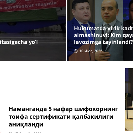
Hukumatda yirik kadr
almashinuvi: Kim qay
lavozimga tayinlandi?
tasigacha yo‘l
10 Июл, 2026
Наманганда 5 нафар шифокорнинг
тоифа сертификати қалбакилиги
аниқланди