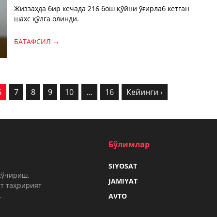
Жиззахда бир кечада 216 бош қўйни ўғирлаб кетган
шахс қўлга олинди.
БАТАФСИЛ →
6
7
8
9
10
…
16
Кейинги ›
Бўлимлар
SIYOSAT
кўчириш,
JAMIYAT
т таҳририят
.
AVTO