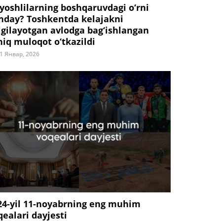
 yoshlilarning boshqaruvdagi o‘rni
nday? Toshkentda kelajakni
lgilayotgan avlodga bag‘ishlangan
hiq muloqot o‘tkazildi
1 Январ, 2026
24-yil 11-noyabrning eng muhim
qealari dayjesti