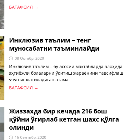
БАТАФСИЛ →
Инклюзив таълим – тенг
муносабатни таъминлайди
08 Октябр, 2020
Инклюзив таълим – бу асосий мактабларда алоҳида
эҳтиёжли болаларни ўқитиш жараёнини тавсифлаш
учун ишлатиладиган атама.
БАТАФСИЛ →
Жиззахда бир кечада 216 бош
қўйни ўғирлаб кетган шахс қўлга
олинди
16 Сентябр, 2020