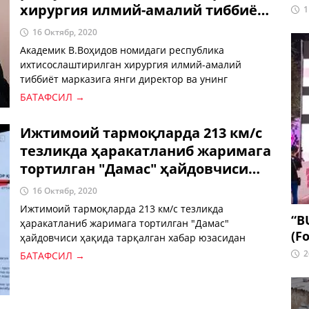
хирургия илмий-амалий тиббиёт
1
марказига янги директор ва унинг
16 Октябр, 2020
маслаҳатчиси тайинланди
Академик В.Воҳидов номидаги республика
ихтисослаштирилган хирургия илмий-амалий
тиббиёт марказига янги директор ва унинг
маслаҳатчиси тайинланди.
БАТАФСИЛ →
Ижтимоий тармоқларда 213 км/с
тезликда ҳаракатланиб жаримага
тортилган "Дамас" ҳайдовчиси
ҳақида тарқалган хабар юзасидан
16 Октябр, 2020
расмий маълумот берилди
Ижтимоий тармоқларда 213 км/с тезликда
“B
ҳаракатланиб жаримага тортилган "Дамас"
(Fo
ҳайдовчиси ҳақида тарқалган хабар юзасидан
расмий маълумот берилди.
2
БАТАФСИЛ →