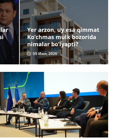
lar
Yer arzon, uy esa qimmat
si
Ko‘chmas mulk bozorida
nimalar bo‘lyapti?
09 Июл, 2026