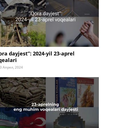
ora dayjest”: 2024-yil 23-aprel
qealari
3 Апрел, 2024