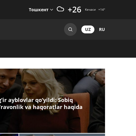
+26
Тошкент
Кечаси
+14
°
UZ
RU
ir ayblovlar qo‘yildi: Sobiq
‘ravonlik va haqoratlar haqida