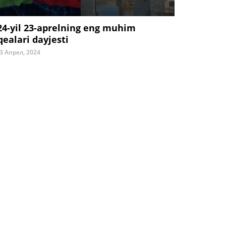
24-yil 23-aprelning eng muhim
qealari dayjesti
3 Апрел, 2024