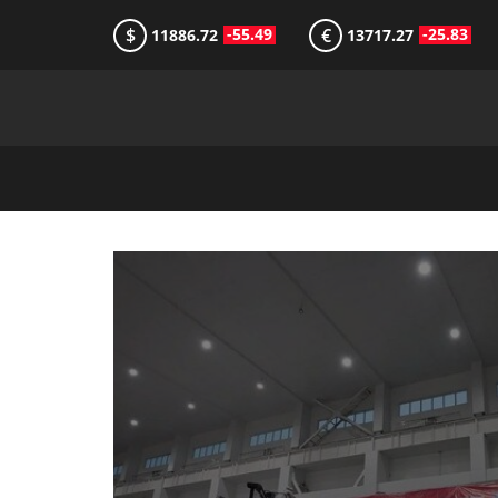
$
€
-55.49
-25.83
11886.72
13717.27