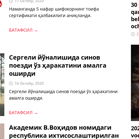
17 Октябр, 2020
30
Наманганда 5 нафар шифокорнинг тоифа
qa
сертификати қалбакилиги аниқланди.
be
oc
БАТАФСИЛ →
2
Сергели йўналишида синов
поезди ўз ҳаракатини амалга
оширди
16 Октябр, 2020
Сергели йўналишида синов поезди ўз ҳаракатини
амалга оширди.
БАТАФСИЛ →
Академик В.Воҳидов номидаги
20
республика ихтисослаштирилган
vo