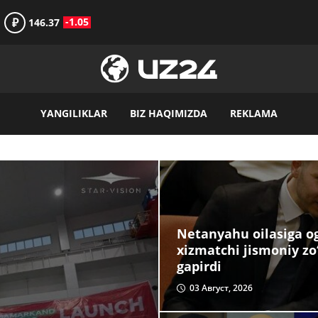
₽
-1.05
146.37
YANGILIKLAR
BIZ HAQIMIZDA
REKLAMA
Netanyahu oilasiga og‘
xizmatchi jismoniy zo
gapirdi
03 Август, 2026