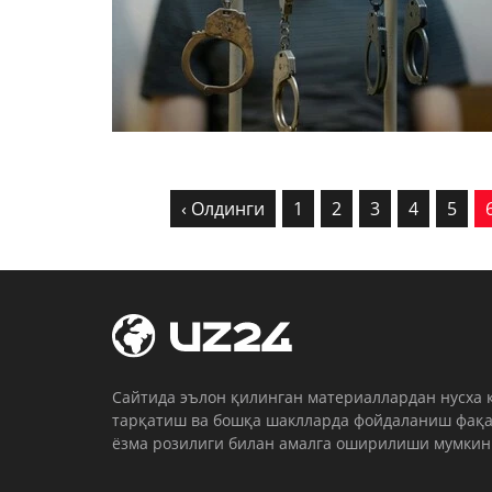
‹ Олдинги
1
2
3
4
5
Cайтида эълон қилинган материаллардан нусха 
тарқатиш ва бошқа шаклларда фойдаланиш фақа
ёзма розилиги билан амалга оширилиши мумкин