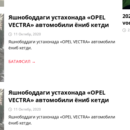
20
Яшнободдаги устахонада «OPEL
vo
VEСTRA» автомобили ёниб кетди
2
11 Октябр, 2020
Яшнободдаги устахонада «OPEL VEСTRA» автомобили
ёниб кетди.
БАТАФСИЛ →
Яшнободдаги устахонада «OPEL
VEСTRA» автомобили ёниб кетди
11 Октябр, 2020
Яшнободдаги устахонада «OPEL VEСTRA» автомобили
ёниб кетди.