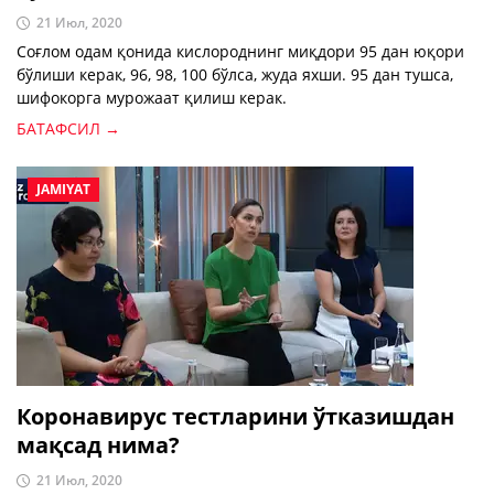
21 Июл, 2020
Соғлом одам қонида кислороднинг миқдори 95 дан юқори
бўлиши керак, 96, 98, 100 бўлса, жуда яхши. 95 дан тушса,
шифокорга мурожаат қилиш керак.
БАТАФСИЛ →
JAMIYAT
Коронавирус тестларини ўтказишдан
мақсад нима?
21 Июл, 2020