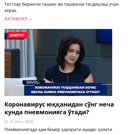
Тестлар биринчи ташхис ва ташхисни тасдиқлаш учун
керак.
БАТАФСИЛ →
JAMIYAT
Коронавирус юққанидан сўнг неча
кунда пневмонияга ўтади?
21 Июл, 2020
Пневмониягада ҳам бемор ҳарорати ошади, ҳолати