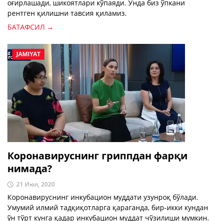
оғирлашади, шикоятлари кўпаяди. Унда биз ўпкани
рентген қилишни тавсия қиламиз.
БАТАФСИЛ →
JAMIYAT
Коронавируснинг гриппдан фарқи
нимада?
21 Июл, 2020
Коронавируснинг инкубацион муддати узунроқ бўлади.
Умумий илмий тадқиқотларга қараганда, бир-икки кундан
ўн тўрт кунга қадар инкубацион муддат чўзилиши мумкин.