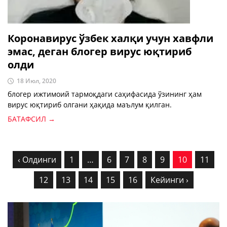
Коронавирус ўзбек халқи учун хавфли
эмас, деган блогер вирус юқтириб
олди
18 Июл, 2020
блогер ижтимоий тармоқдаги саҳифасида ўзининг ҳам
вирус юқтириб олгани ҳақида маълум қилган.
БАТАФСИЛ →
‹ Олдинги
1
…
6
7
8
9
10
11
12
13
14
15
16
Кейинги ›