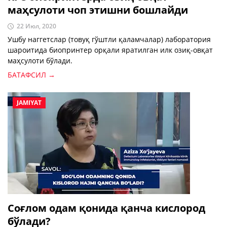
маҳсулоти чоп этишни бошлайди
22 Июл, 2020
Ушбу наггетслар (товуқ гўштли қаламчалар) лаборатория
шароитида биопринтер орқали яратилган илк озиқ-овқат
маҳсулоти бўлади.
БАТАФСИЛ →
JAMIYAT
Соғлом одам қонида қанча кислород
бўлади?