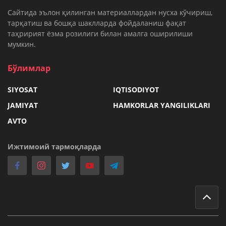
Cайтида эълон қилинган материаллардан нусха кўчириш,
тарқатиш ва бошқа шаклларда фойдаланиш фақат
таҳририят ёзма розилиги билан амалга оширилиши
мумкин.
Бўлимлар
SIYOSAT
IQTISODIYOT
JAMIYAT
HAMKORLAR YANGILIKLARI
AVTO
Ижтимоий тармоқларда