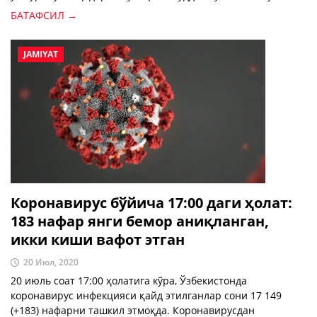
БАТАФСИЛ →
JAMIYAT
Коронавирус бўйича 17:00 даги ҳолат:
183 нафар янги бемор аниқланган,
икки киши вафот этган
20 Июл, 2020
20 июль соат 17:00 ҳолатига кўра, Ўзбекистонда
коронавирус инфекцияси қайд этилганлар сони 17 149
(+183) нафарни ташкил этмоқда. Коронавирусдан