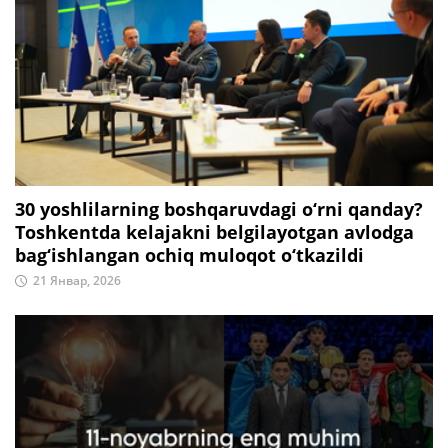
30 yoshlilarning boshqaruvdagi o‘rni qanday?
Toshkentda kelajakni belgilayotgan avlodga
bag‘ishlangan ochiq muloqot o‘tkazildi
21 Январ, 2026