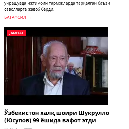
учрашувда ижтимоий тармоқларда тарқалган баъзи
саволларга жавоб берди.
БАТАФСИЛ →
JAMIYAT
Ўзбекистон халқ шоири Шукрулло
(Юсупов) 99 ёшида вафот этди