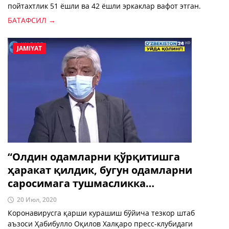
пойтахтлик 51 ёшли ва 42 ёшли эркаклар вафот этган.
БАТАФСИЛ →
JAMIYAT
“Олдин одамларни қўрқитишга
ҳаракат қилдик, бугун одамларни
саросимага тушмасликка
чақираяпмиз”
20 Июл, 2020
Коронавирусга қарши курашиш бўйича тезкор штаб
аъзоси Ҳабибулло Оқилов Халқаро пресс-клубидаги