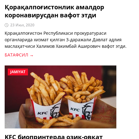
Қорақалпоғистонлик амалдор
коронавирусдан вафот этди
23 Июл, 2020
Қорақалпоғистон Республикаси прокуратураси
органларида хизмат қилган 3-даражали Давлат адлия
маслаҳатчиси Халимов Хакимбай Аширович вафот этди.
БАТАФСИЛ →
JAMIYAT
KFC биопринтерда озиқ-овқат