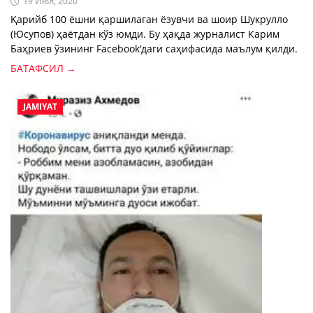
19 Июл, 2020
Қарийб 100 ёшни қаршилаган ёзувчи ва шоир Шукрулло
(Юсупов) ҳаётдан кўз юмди. Бу ҳақда журналист Карим
Баҳриев ўзининг Facebook‘даги саҳифасида маълум қилди.
БАТАФСИЛ →
JAMIYAT