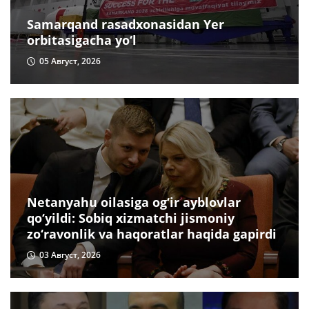
Samarqand rasadxonasidan Yer
orbitasigacha yo‘l
05 Август, 2026
Netanyahu oilasiga og‘ir ayblovlar
qo‘yildi: Sobiq xizmatchi jismoniy
zo‘ravonlik va haqoratlar haqida gapirdi
03 Август, 2026