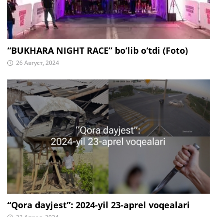
“BUKHARA NIGHT RACE” bo‘lib o‘tdi (Foto)
26 Август, 2024
“Qora dayjest”: 2024-yil 23-aprel voqealari