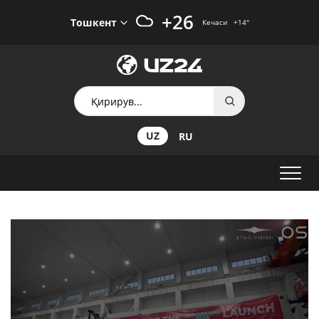
+26
Тошкент
Кечаси
+14
°
UZ
RU