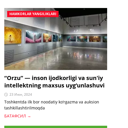
narxda sotishni taklif qiladi.
HAMKORLAR YANGILIKLARI
“Orzu” — inson ijodkorligi va sun'iy
intellektning maxsus uyg‘unlashuvi
23 Июн, 2024
Toshkentda ilk bor noodatiy ko‘rgazma va auksion
tashkillashtirilmoqda
БАТАФСИЛ →