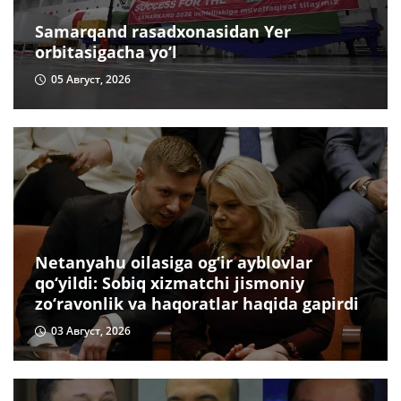
Samarqand rasadxonasidan Yer
orbitasigacha yo‘l
05 Август, 2026
Netanyahu oilasiga og‘ir ayblovlar
qo‘yildi: Sobiq xizmatchi jismoniy
zo‘ravonlik va haqoratlar haqida gapirdi
03 Август, 2026