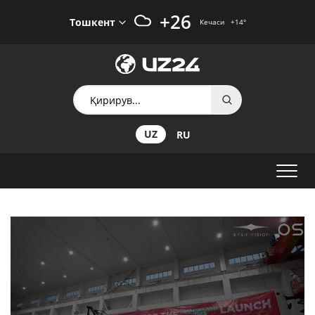
+26
Тошкент
Кечаси
+14
°
UZ
RU