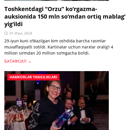
Toshkentdagi “Orzu” ko‘rgazma-
auksionida 150 mln so‘mdan ortiq mablag‘
yig‘ildi
01 Июл, 2024
29-iyun kuni o‘tkazilgan kim oshdida barcha rasmlar
muvaffaqiyatli sotildi. Kartinalar uchun narxlar oralig‘i 4
million so‘mdan 20 million so‘mgacha bo‘ldi.
БАТАФСИЛ →
HAMKORLAR YANGILIKLARI