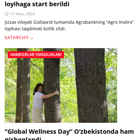
loyihaga start berildi
11 Июн, 2024
Jizzax viloyati G‘allaorol tumanida Agrobankning “Agro Invitro”
loyihasi taqdimoti bo‘lib o‘tdi.
БАТАФСИЛ →
HAMKORLAR YANGILIKLARI
“Global Wellness Day” O‘zbekistonda ham
nishonlandi