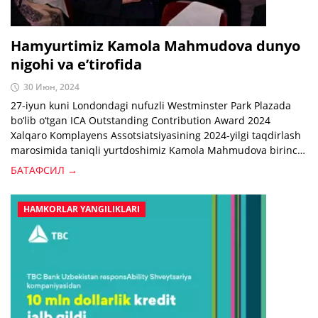
Hamyurtimiz Kamola Mahmudova dunyo
nigohi va eʼtirofida
30 Июн, 2024
27-iyun kuni Londondagi nufuzli Westminster Park Plazada
bo‘lib o‘tgan ICA Outstanding Contribution Award 2024
Xalqaro Komplayens Assotsiatsiyasining 2024-yilgi taqdirlash
marosimida taniqli yurtdoshimiz Kamola Mahmudova birinchi
marta ICA tarixida komplayens sohasiga salmoqli hissasi
БАТАФСИЛ →
uchun taqdirlandi.
HAMKORLAR YANGILIKLARI