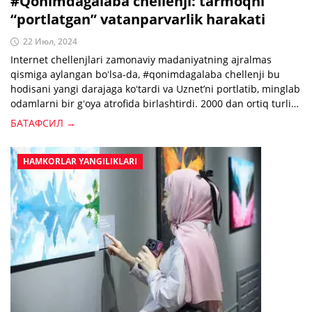
#Qonimdagalaba chellenji: tarmoqni
“portlatgan” vatanparvarlik harakati
22 Июл, 2024
Internet chellenjlari zamonaviy madaniyatning ajralmas
qismiga aylangan boʻlsa-da, #qonimdagalaba chellenji bu
hodisani yangi darajaga koʻtardi va Uznetʼni portlatib, minglab
odamlarni bir gʻoya atrofida birlashtirdi. 2000 dan ortiq turli
videolar umumiy 10 milliondan ortiq foydalanuvchilar
БАТАФСИЛ →
tomonidan koʻrildi va bu chellenjning butun mamlakat boʻylab
tarqalishiga sabab boʻldi.
HAMKORLAR YANGILIKLARI