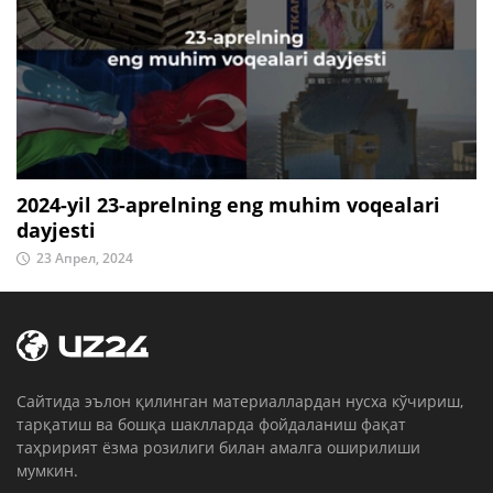
2024-yil 23-aprelning eng muhim voqealari
dayjesti
23 Апрел, 2024
Cайтида эълон қилинган материаллардан нусха кўчириш,
тарқатиш ва бошқа шаклларда фойдаланиш фақат
таҳририят ёзма розилиги билан амалга оширилиши
мумкин.