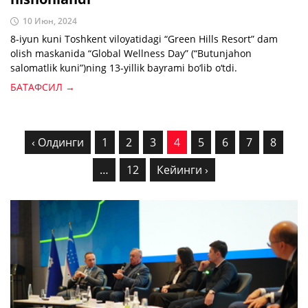
10 Июн, 2024
8-iyun kuni Toshkent viloyatidagi “Green Hills Resort” dam
olish maskanida “Global Wellness Day” (“Butunjahon
salomatlik kuni”)ning 13-yillik bayrami bo‘lib o‘tdi.
БАТАФСИЛ →
‹ Олдинги
1
2
3
4
5
6
7
8
…
12
Кейинги ›