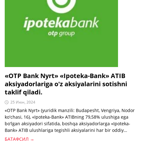
«OTP Bank Nyrt» «Ipoteka-Bank» ATIB
aksiyadorlariga o'z aksiyalarini sotishni
taklif qiladi.
25 Июн, 2024
«OTP Bank Nyrt» (yuridik manzili: Budapesht, Vengriya, Nodor
ko'chasi, 16), «Ipoteka-Bank» ATIBning 79,58% ulushiga ega
bo'lgan aksiyadori sifatida, boshqa aksiyadorlarga «Ipoteka-
Bank» ATIB ulushlariga tegishli aksiyalarini har bir oddiy
aksiya uchun 1,1 so'm va har bir imtiyozli aksiya uchun 3 so'm
БАТАФСИЛ →