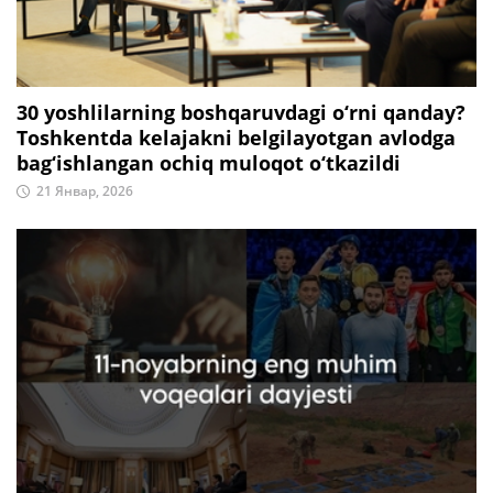
30 yoshlilarning boshqaruvdagi o‘rni qanday?
Toshkentda kelajakni belgilayotgan avlodga
bag‘ishlangan ochiq muloqot o‘tkazildi
21 Январ, 2026