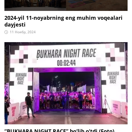
2024-yil 11-noyabrning eng muhim voqealari
dayjesti
11 Ноябр, 2024
“BUKHARA NIGHT RACE” bo‘lib o‘tdi (Foto)