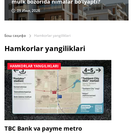
mulk bozorida nimalar bo‘lyapti?
09 Июл, 2026
Бош саҳифа
Hamkorlar yangiliklari
Hamkorlar yangiliklari
HAMKORLAR YANGILIKLARI
TBC Bank va payme metro