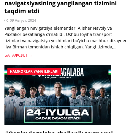
navigatsiyasining yangilangan tizimini
taqdim etdi
09 Август, 2024
Yangilangan navigatsiya elementlari Alisher Navoiy va
Paxtakor bekatlariga o‘rnatildi. Ushbu loyiha transport
tizimlari va navigatsiya yechimlari bo‘yicha mashhur dizayner
Ilya Birman tomonidan ishlab chiqilgan. Yangi tizimda,
asosan, metronning kirish va chiqish joylarini raqamlashtirish
БАТАФСИЛ →
ishlari olib borildi.
HAMKORLAR YANGILIKLARI