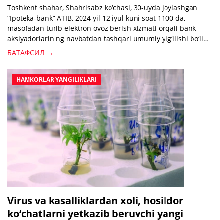
Toshkent shahar, Shahrisabz ko‘chasi, 30-uyda joylashgan
“Ipoteka-bank” ATIB, 2024 yil 12 iyul kuni soat 1100 da,
masofadan turib elektron ovoz berish xizmati orqali bank
aksiyadorlarining navbatdan tashqari umumiy yig‘ilishi bo‘lib
o‘tishini ma’lum qiladi.
БАТАФСИЛ →
HAMKORLAR YANGILIKLARI
Virus va kasalliklardan xoli, hosildor
ko‘chatlarni yetkazib beruvchi yangi