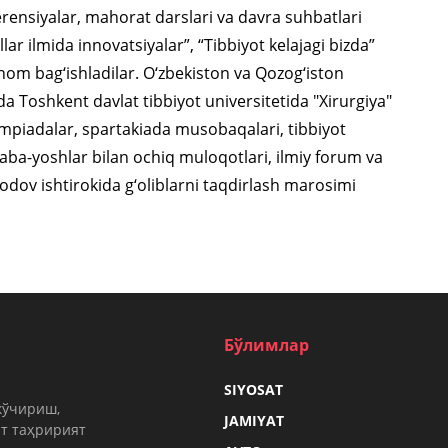
ferensiyalar, mahorat darslari va davra suhbatlari
ollar ilmida innovatsiyalar”, “Tibbiyot kelajagi bizda”
hom bag‘ishladilar. O‘zbekiston va Qozog‘iston
ida Toshkent davlat tibbiyot universitetida "Xirurgiya"
impiadalar, spartakiada musobaqalari, tibbiyot
alaba-yoshlar bilan ochiq muloqotlari, ilmiy forum va
dov ishtirokida g‘oliblarni taqdirlash marosimi
Бўлимлар
SIYOSAT
кўчириш,
JAMIYAT
т таҳририят