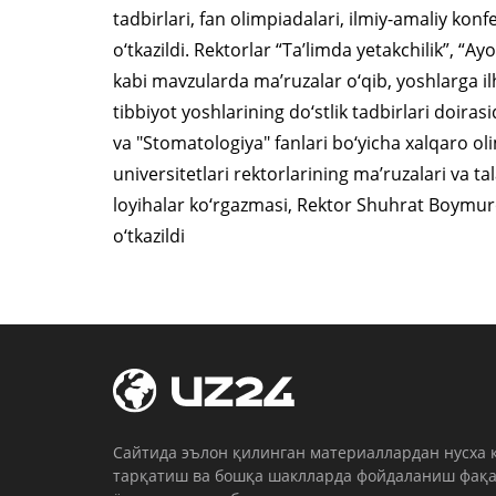
tadbirlari, fan olimpiadalari, ilmiy-amaliy kon
o‘tkazildi. Rektorlar “Ta’limda yetakchilik”, “Ay
kabi mavzularda ma’ruzalar o‘qib, yoshlarga il
tibbiyot yoshlarining do‘stlik tadbirlari doiras
va "Stomatologiya" fanlari bo‘yicha xalqaro ol
universitetlari rektorlarining ma’ruzalari va t
loyihalar ko‘rgazmasi, Rektor Shuhrat Boymuro
o‘tkazildi
Cайтида эълон қилинган материаллардан нусха 
тарқатиш ва бошқа шаклларда фойдаланиш фақа