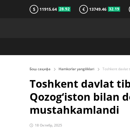
$
€
28.92
32.19
11915.64
13749.46
Бош саҳифа
Hamkorlar yangiliklari
Toshkent davlat tib
Qozog‘iston bilan do
mustahkamlandi
18 Октябр, 2025