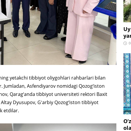
Uy
ya
0
g yetakchi tibbiyot oliygohlari rahbarlari bilan
ar. Jumladan, Asfendiyarov nomidagi Qozog‘iston
nov, Qarag‘anda tibbiyot universiteti rektori Baxit
 Altay Dyusupov, Gʻarbiy Qozog‘iston tibbiyot
 etdilar.
O‘
ol