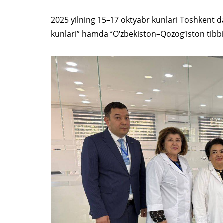
2025 yilning 15–17 oktyabr kunlari Toshkent dav
kunlari” hamda “O‘zbekiston–Qozog‘iston tibbiyot