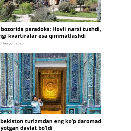
 bozorida paradoks: Hovli narxi tushdi,
ngi kvartiralar esa qimmatlashdi
6 Август, 2026
zbekiston turizmdan eng ko‘p daromad
ayotgan davlat bo‘ldi