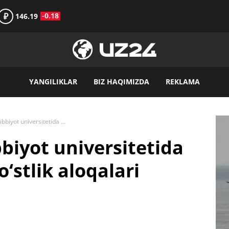
₽
-0.18
146.19
YANGILIKLAR
BIZ HAQIMIZDA
REKLAMA
Toshkent davlat tibbiyot universitetida Qozog‘iston bilan do‘stlik aloqalari mustahkamlandi
biyot universitetida
‘stlik aloqalari