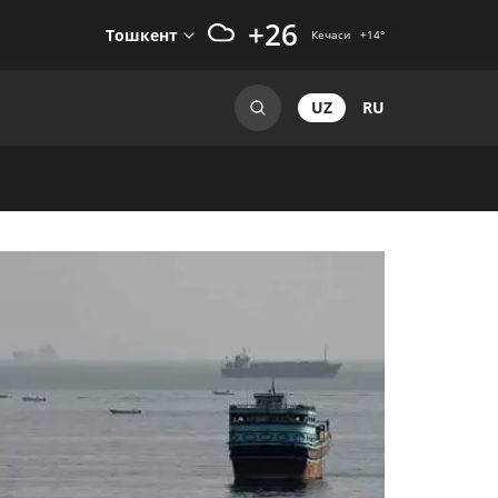
+26
Тошкент
Кечаси
+14
°
UZ
RU