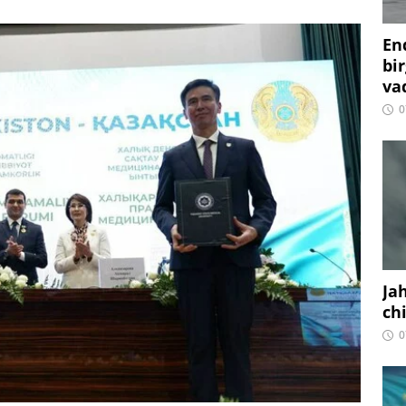
En
bir
vaq
0
Ja
ch
0