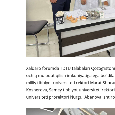
Xalqaro forumda TDTU talabalari Qozog‘istonnin
ochiq muloqot qilish imkoniyatiga ega bo‘ldil
milliy tibbiyot universiteti rektori Marat Shora
Kosherova, Semey tibbiyot universiteti rektori
universiteti prorektori Nurgul Abenova ishtirok