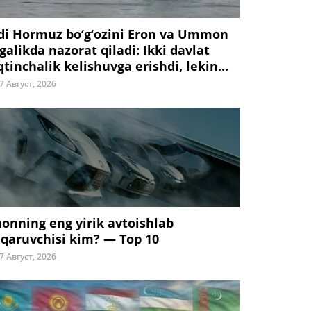
di Hormuz bo‘g‘ozini Eron va Ummon
galikda nazorat qiladi: Ikki davlat
tinchalik kelishuvga erishdi, lekin...
7 Август, 2026
honning eng yirik avtoishlab
iqaruvchisi kim? — Top 10
7 Август, 2026