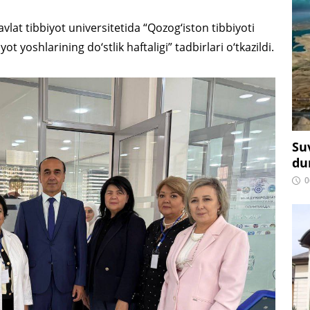
lat tibbiyot universitetida “Qozog‘iston tibbiyoti
 yoshlarining do‘stlik haftaligi” tadbirlari o‘tkazildi.
Su
du
0