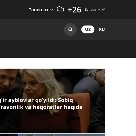
+26
Тошкент
Кечаси
+14
°
UZ
RU
ir ayblovlar qo‘yildi: Sobiq
‘ravonlik va haqoratlar haqida