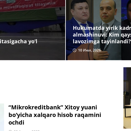
Hukumatda yirik kadr
almashinuvi: Kim qay
lavozimga tayinlandi?
tasigacha yo‘l
10 Июл, 2026
“Mikrokreditbank” Xitoy yuani
bo‘yicha xalqaro hisob raqamini
ochdi