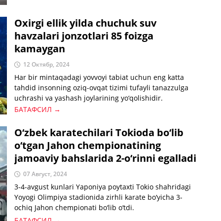
Oxirgi ellik yilda chuchuk suv
havzalari jonzotlari 85 foizga
kamaygan
12 Октябр, 2024
Har bir mintaqadagi yovvoyi tabiat uchun eng katta
tahdid insonning oziq-ovqat tizimi tufayli tanazzulga
uchrashi va yashash joylarining yo‘qolishidir.
БАТАФСИЛ →
O‘zbek karatechilari Tokioda bo‘lib
o‘tgan Jahon chempionatining
jamoaviy bahslarida 2-o‘rinni egalladi
07 Август, 2024
3-4-avgust kunlari Yaponiya poytaxti Tokio shahridagi
Yoyogi Olimpiya stadionida zirhli karate bo‘yicha 3-
ochiq Jahon chempionati bo‘lib o‘tdi.
БАТАФСИЛ →