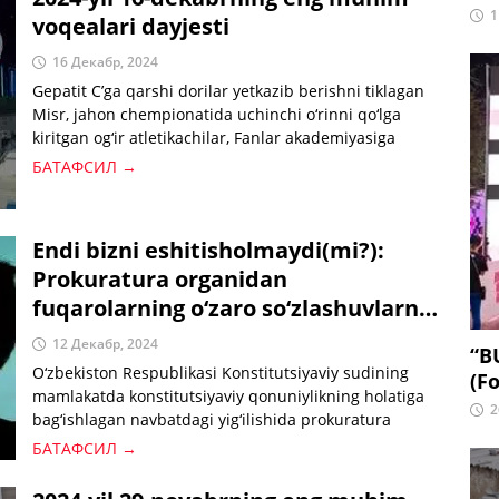
1
voqealari dayjesti
16 Декабр, 2024
Gepatit C’ga qarshi dorilar yetkazib berishni tiklagan
Misr, jahon chempionatida uchinchi o‘rinni qo‘lga
kiritgan og‘ir atletikachilar, Fanlar akademiyasiga
saylangan prezident, shartsiz beriladigan 300 million
БАТАФСИЛ →
so‘mlik kredit — kunning asosiy xabarlari bilan
tanishing.
Endi bizni eshitisholmaydi(mi?):
Prokuratura organidan
fuqarolarning o‘zaro so‘zlashuvlarni
eshitish vakolati olinishi mumkin
12 Декабр, 2024
“B
O‘zbekiston Respublikasi Konstitutsiyaviy sudining
(Fo
mamlakatda konstitutsiyaviy qonuniylikning holatiga
2
bag‘ishlagan navbatdagi yig‘ilishida prokuratura
organidan tintuvga doir vakolatni olish taklif etildi.
БАТАФСИЛ →