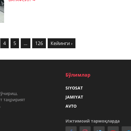
4
5
…
126
Кейинги ›
Бўлимлар
SIYOSAT
кўчириш,
JAMIYAT
т таҳририят
.
AVTO
Ижтимоий тармоқларда