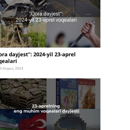
ora dayjest”: 2024-yil 23-aprel
qealari
3 Апрел, 2024