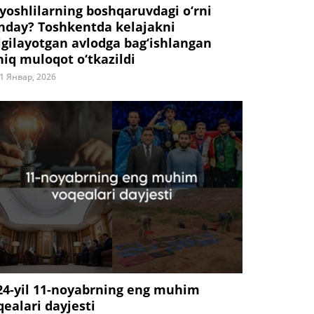
 yoshlilarning boshqaruvdagi o‘rni
nday? Toshkentda kelajakni
lgilayotgan avlodga bag‘ishlangan
hiq muloqot o‘tkazildi
1 Январ, 2026
24-yil 11-noyabrning eng muhim
qealari dayjesti