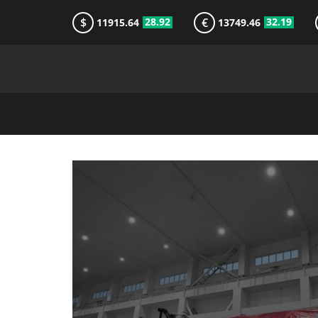
$
€
28.92
32.19
11915.64
13749.46