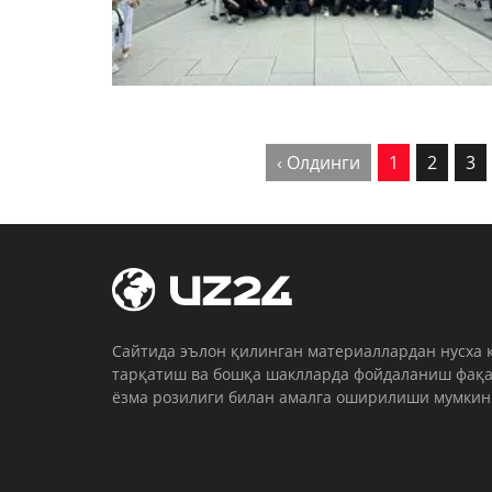
‹ Олдинги
1
2
3
Cайтида эълон қилинган материаллардан нусха 
тарқатиш ва бошқа шаклларда фойдаланиш фақа
ёзма розилиги билан амалга оширилиши мумкин