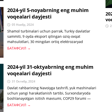
2024-yil 5-noyabrning eng muhim
20
voqealari dayjesti
vo
05 Ноябр, 2024
2
Shamol turbinalari uchun parrak, Turkiy davlatlar
sammiti, 9 oyda eksport qilingan oziq-ovqat
mahsulotlari, 30 mingdan ortiq elektrozaryad
stansiyalarini oʻrnatish— kunning eng muhim
БАТАФСИЛ →
xabarlari bilan tannishing.
2024-yil 31-oktyabrning eng muhim
voqealari dayjesti
31 Октябр, 2024
Davlat rahbarining Navoiyga tashrifi, yuk mashinalari
uchun yangi harakatlanish tartibi, Surxondaryoda
boshlanayotgan isitish mavsumi, COP29 forumi —
kunning eng muhim xabarlari bilan tanishing.
БАТАФСИЛ →