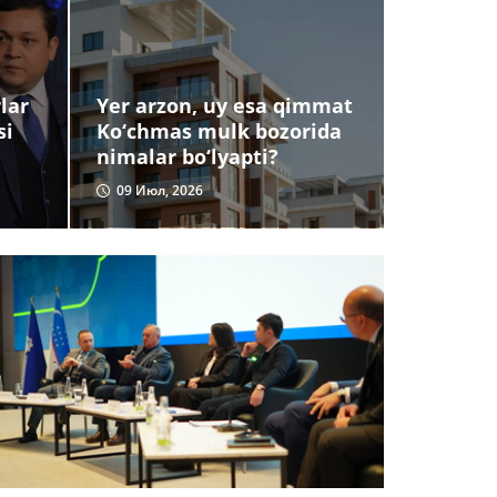
lar
Yer arzon, uy esa qimmat
si
Ko‘chmas mulk bozorida
nimalar bo‘lyapti?
09 Июл, 2026