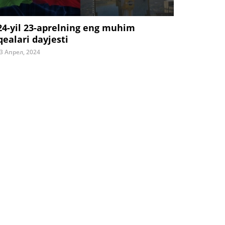
24-yil 23-aprelning eng muhim
qealari dayjesti
3 Апрел, 2024