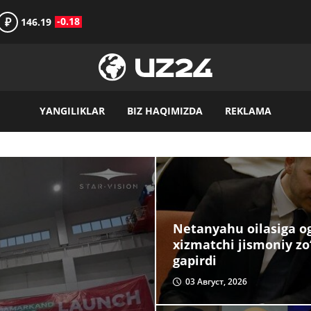
₽
-0.18
146.19
YANGILIKLAR
BIZ HAQIMIZDA
REKLAMA
Netanyahu oilasiga og‘
xizmatchi jismoniy zo
gapirdi
03 Август, 2026