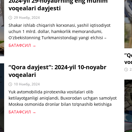
2024-yil 29-noyabrning eng muhim
voqealari dayjesti
29 Ноябр, 2024
Shakar ishlab chiqarish korxonasi, yashil iqtisodiyot
uchun 1 mlrd. dollar, hamkorlik memorandumi,
Oʻzbekistonning Turkmanistondagi yangi elchisi –
kunning eng muhim xabarlari bilan tanishing.
БАТАФСИЛ →
“Q
vo
“Qora dayjest”: 2024-yil 10-noyabr
2
voqealari
10 Ноябр, 2024
Yuk avtomobilida pirotexnika vositalari olib
ketilayotganligi aniqlandi, Buxorodan uchgan samolyot
Moskva osmonida dronlar bilan to‘qnashib ketishiga
sal qoldi, 16 yoshli bola o‘zgalar nomiga kredit olib,
БАТАФСИЛ →
onlayn qimorga tikib yubordi, soxta “prava” olib bergan
avtomaktab xodimi ushlandi — kunning “qora”
xabarlari bilan tanishing.