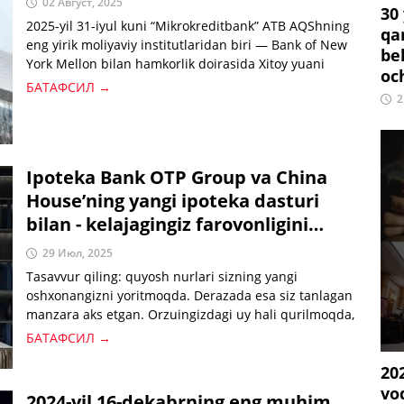
02 Август, 2025
30
2025-yil 31-iyul kuni “Mikrokreditbank” ATB AQShning
qa
eng yirik moliyaviy institutlaridan biri — Bank of New
be
York Mellon bilan hamkorlik doirasida Xitoy yuani
oc
(CNY)da korrespondentlik hisob raqamini ochdi.
БАТАФСИЛ →
2
Ipoteka Bank OTP Group va China
House’ning yangi ipoteka dasturi
bilan - kelajagingiz farovonligini
qurishni bugundan boshlang
29 Июл, 2025
Tasavvur qiling: quyosh nurlari sizning yangi
oshxonangizni yoritmoqda. Derazada esa siz tanlagan
manzara aks etgan. Orzuingizdagi uy hali qurilmoqda,
lekin u allaqachon sizniki. Bularning bari — uzoq yillar
БАТАФСИЛ →
kutishlarsiz va past foiz stavkalarida ajratiladi! Endi
20
orzular kelajakda emas. Ular bugun boshlanadi.
vo
2024-yil 16-dekabrning eng muhim