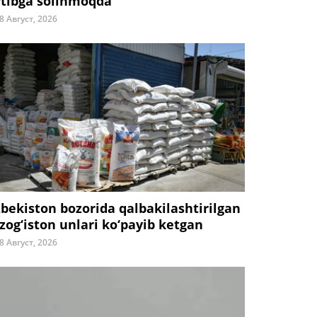
rtibga solinmoqda
8 Август, 2026
zbekiston bozorida qalbakilashtirilgan
zog‘iston unlari ko‘payib ketgan
8 Август, 2026