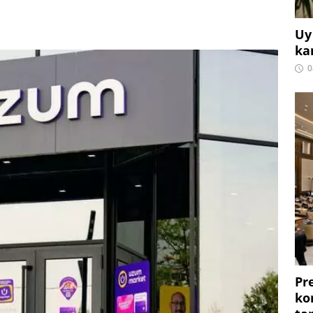
Uy
ka
0
Pr
ko