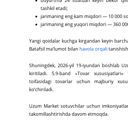
buyurtma 24 soatdan keyin bekor qil
tashkil etadi;
jarimaning eng kam miqdori — 10 000 so
jarimaning eng yuqori miqdori — 360 00
Yangi qoidalar kuchga kirgandan keyin barcha
Batafsil ma’lumot bilan
havola orqali
tanishis
Shuningdek, 2026-yil 19-iyundan boshlab Uzu
kiritiladi. 5.9-band «Tovar xususiyatlari
toifasidagi tovarlar uchun majburiy xusus
ko‘chiriladi.
Uzum Market sotuvchilar uchun imkoniyatlarn
takomillashtirishda davom etmoqda.