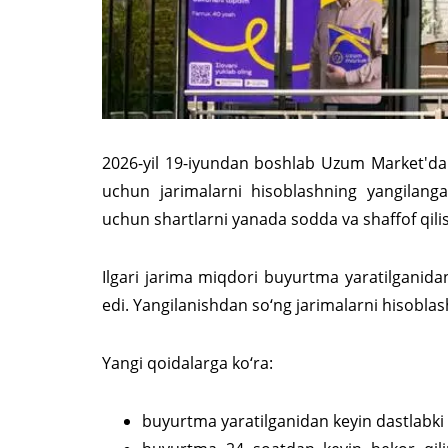
2026-yil 19-iyundan boshlab Uzum Market'da 
uchun jarimalarni hisoblashning yangilangan
uchun shartlarni yanada sodda va shaffof qili
Ilgari jarima miqdori buyurtma yaratilganidan
edi. Yangilanishdan so‘ng jarimalarni hisoblas
Yangi qoidalarga ko‘ra:
buyurtma yaratilganidan keyin dastlabki 