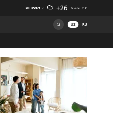
+26
Тошкент
Кечаси
+14
°
UZ
RU