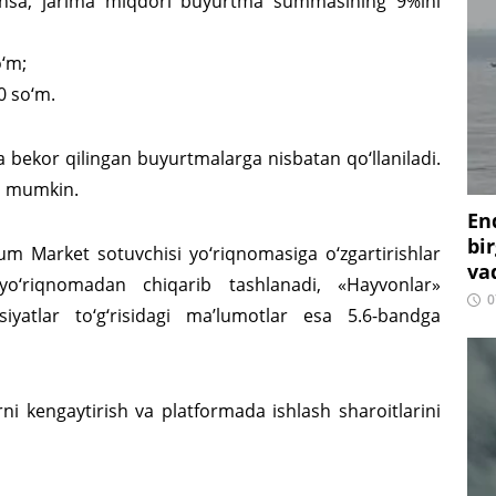
insa, jarima miqdori buyurtma summasining 9%ini
‘m;
0 so‘m.
 bekor qilingan buyurtmalarga nisbatan qo‘llaniladi.
h mumkin.
En
bir
m Market sotuvchisi yo‘riqnomasiga o‘zgartirishlar
vaq
» yo‘riqnomadan chiqarib tashlanadi, «Hayvonlar»
0
iyatlar to‘g‘risidagi ma’lumotlar esa 5.6-bandga
i kengaytirish va platformada ishlash sharoitlarini