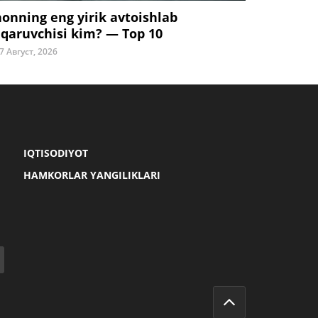
honning eng yirik avtoishlab
iqaruvchisi kim? — Top 10
7 Август, 2026
IQTISODIYOT
HAMKORLAR YANGILIKLARI