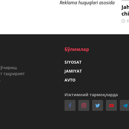
Reklama huquqlari asosida
Ja
ch
0
Бўлимлар
SIYOSAT
кўчириш,
JAMIYAT
т таҳририят
.
AVTO
Ижтимоий тармоқларда