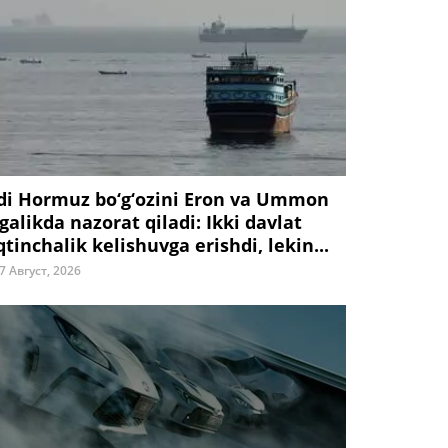
di Hormuz bo‘g‘ozini Eron va Ummon
galikda nazorat qiladi: Ikki davlat
tinchalik kelishuvga erishdi, lekin...
7 Август, 2026