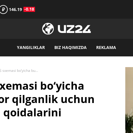
₽
-0.18
146.19
YANGILIKLAR
BIZ HAQIMIZDA
REKLAMA
Uzum Market FBS sxemasi bo‘yicha buyurtmalarni bekor qilganlik uchun jarimalar hisoblash qoidalarini yangilamoqda
xemasi bo‘yicha
r qilganlik uchun
 qoidalarini