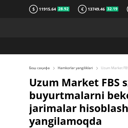
$
€
28.92
32.19
11915.64
13749.46
Бош саҳифа
Hamkorlar yangiliklari
Uzum Market FBS s
buyurtmalarni beko
jarimalar hisoblash
yangilamoqda