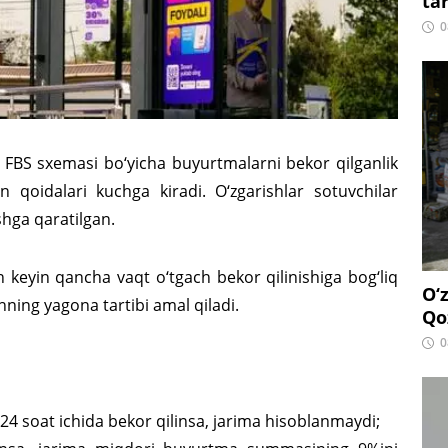
ta
0
FBS sxemasi bo‘yicha buyurtmalarni bekor qilganlik
 qoidalari kuchga kiradi. O‘zgarishlar sotuvchilar
shga qaratilgan.
 keyin qancha vaqt o‘tgach bekor qilinishiga bog‘liq
O‘
hning yagona tartibi amal qiladi.
Qo
0
24 soat ichida bekor qilinsa, jarima hisoblanmaydi;