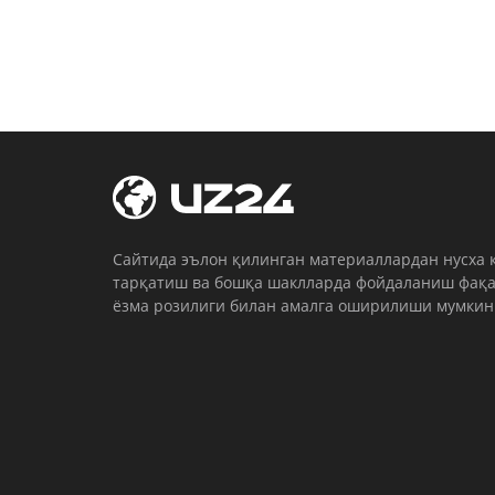
Cайтида эълон қилинган материаллардан нусха 
тарқатиш ва бошқа шаклларда фойдаланиш фақа
ёзма розилиги билан амалга оширилиши мумкин