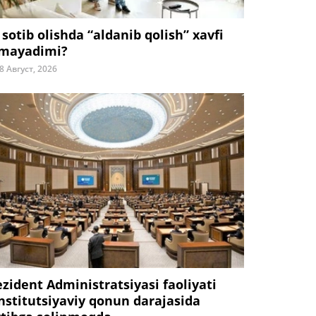
 sotib olishda “aldanib qolish” xavfi
mayadimi?
8 Август, 2026
ezident Administratsiyasi faoliyati
nstitutsiyaviy qonun darajasida