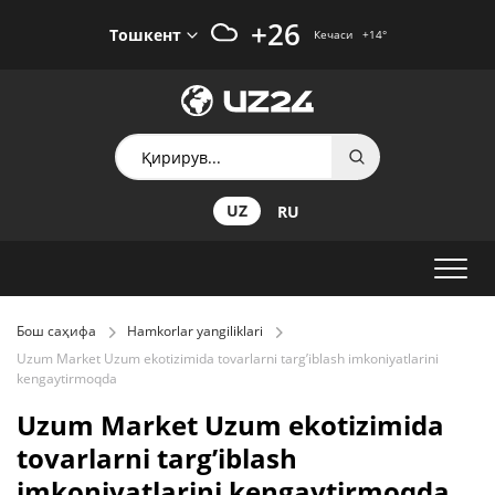
+26
Тошкент
Кечаси
+14
°
UZ
RU
Бош саҳифа
Hamkorlar yangiliklari
Uzum Market Uzum ekotizimida tovarlarni targ’iblash imkoniyatlarini
kengaytirmoqda
Uzum Market Uzum ekotizimida
tovarlarni targ’iblash
imkoniyatlarini kengaytirmoqda