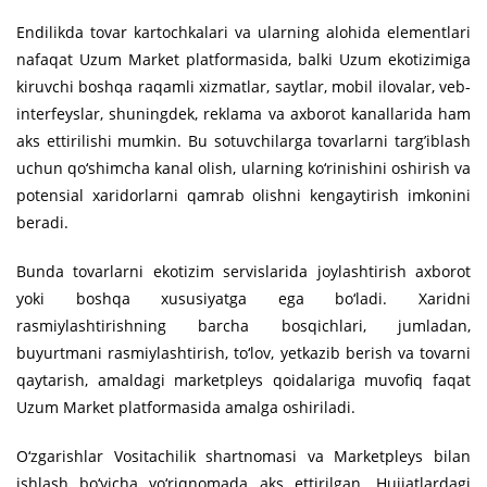
Endilikda tovar kartochkalari va ularning alohida elementlari
nafaqat Uzum Market platformasida, balki Uzum ekotizimiga
kiruvchi boshqa raqamli xizmatlar, saytlar, mobil ilovalar, veb-
interfeyslar, shuningdek, reklama va axborot kanallarida ham
aks ettirilishi mumkin. Bu sotuvchilarga tovarlarni targ’iblash
uchun qo‘shimcha kanal olish, ularning ko‘rinishini oshirish va
potensial xaridorlarni qamrab olishni kengaytirish imkonini
beradi.
Bunda tovarlarni ekotizim servislarida joylashtirish axborot
yoki boshqa xususiyatga ega bo‘ladi. Xaridni
rasmiylashtirishning barcha bosqichlari, jumladan,
buyurtmani rasmiylashtirish, to‘lov, yetkazib berish va tovarni
qaytarish, amaldagi marketpleys qoidalariga muvofiq faqat
Uzum Market platformasida amalga oshiriladi.
O‘zgarishlar Vositachilik shartnomasi va Marketpleys bilan
ishlash bo‘yicha yo‘riqnomada aks ettirilgan. Hujjatlardagi