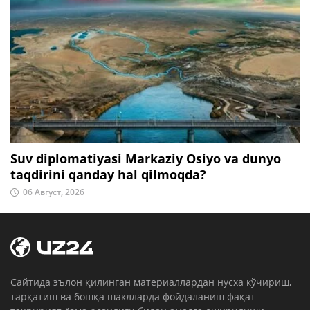
Suv diplomatiyasi Markaziy Osiyo va dunyo
taqdirini qanday hal qilmoqda?
06 Август, 2026
Cайтида эълон қилинган материаллардан нусха кўчириш,
тарқатиш ва бошқа шаклларда фойдаланиш фақат