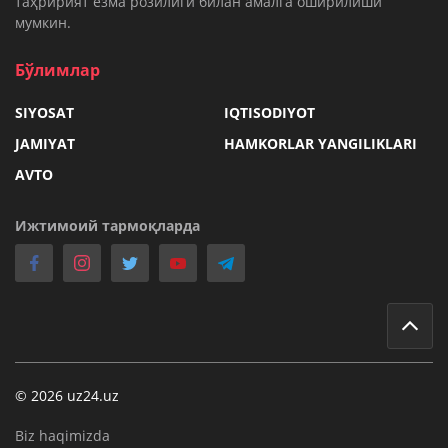
таҳририят ёзма розилиги билан амалга оширилиши
мумкин.
Бўлимлар
SIYOSAT
IQTISODIYOT
JAMIYAT
HAMKORLAR YANGILIKLARI
AVTO
Ижтимоий тармоқларда
© 2026 uz24.uz
Biz haqimizda