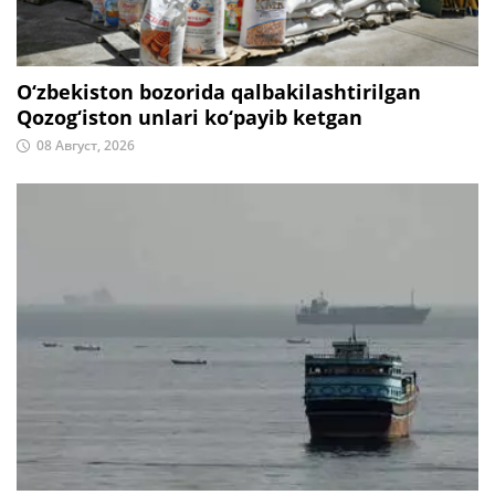
O‘zbekiston bozorida qalbakilashtirilgan
Qozog‘iston unlari ko‘payib ketgan
08 Август, 2026