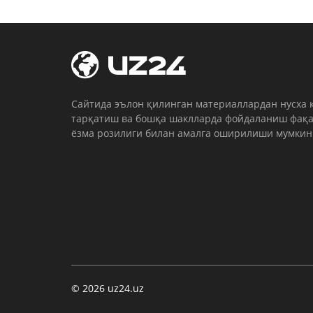
Cайтида эълон қилинган материаллардан нусха 
тарқатиш ва бошқа шаклларда фойдаланиш фақа
ёзма розилиги билан амалга оширилиши мумкин
© 2026 uz24.uz