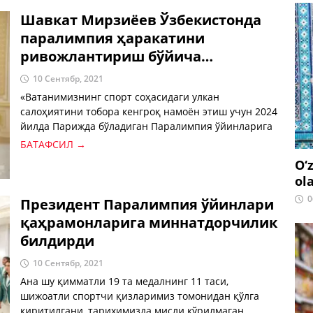
Шавкат Мирзиёев Ўзбекистонда
паралимпия ҳаракатини
ривожлантириш бўйича
режаларни маълум қилди
10 Сентябр, 2021
«Ватанимизнинг спорт соҳасидаги улкан
салоҳиятини тобора кенгроқ намоён этиш учун 2024
йилда Парижда бўладиган Паралимпия ўйинларига
бугундан бошлаб аниқ тизим асосида тайёргарлик
БАТАФСИЛ →
кўришимиз зарур. Келгуси мусобақаларга стол
O‘
тенниси, қиличбозлик, камондан отиш, велоспорт,
ol
от спорти, бадминтон сингари турлар бўйича ҳам
0
йўлланмалар учун курашиш керак. Биринчидан,
Президент Паралимпия ўйинлари
бўлғуси Паралимпия ўйинларига пухта ҳозирлик
қаҳрамонларига миннатдорчилик
кўриш учун, хорижий мамлакатлардан энг
билдирди
тажрибали мутахассис ва мураббийларни жалб
қиламиз. Шу билан бирга, жойларда жисмоний
10 Сентябр, 2021
имконияти чекланган фуқароларимиз ўртасида,
Ана шу қимматли 19 та медалнинг 11 таси,
пара-лимпия ҳаракатини ривожлантириш
шижоатли спортчи қизларимиз томонидан қўлга
дастурларини ишлаб чиқиб, амалга оширишимиз
киритилгани, тарихимизда мисли кўрилмаган