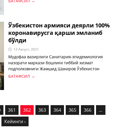
БАТАФСИЛ →
бериш, уларнинг маҳоратини ошириш мақсадида
“Ўсимликларни ҳимоя қилиш билимлари” ўқув курси
йўлга қўйилди. Мазкур ўқув курсининг сентябрдан
декабргача давом этадиган мавсуми учун қабул
Ўзбекистон армияси деярли 100%
бошланди.
коронавирусга қарши эмланиб
бўлди
13 Август, 2021
Мудофаа вазирлиги Санитария-эпидемиология
назорати маркази бошлиғи тиббий хизмат
подполковниги Жамшид Шакиров Ўзбекистон
армияси деярли тўлиқ коронавирусга қарши
БАТАФСИЛ →
эмлангани ҳақида маълум қилди.
0
361
362
363
364
365
366
…
Кейинги ›