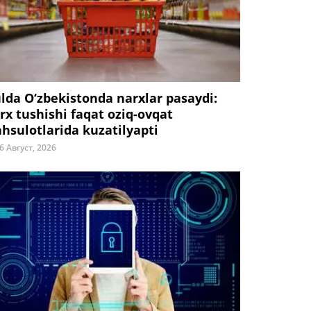
ulda O‘zbekistonda narxlar pasaydi:
rx tushishi faqat oziq-ovqat
hsulotlarida kuzatilyapti
6 Август, 2026