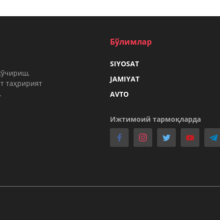
Бўлимлар
SIYOSAT
кўчириш,
JAMIYAT
т таҳририят
.
AVTO
Ижтимоий тармоқларда