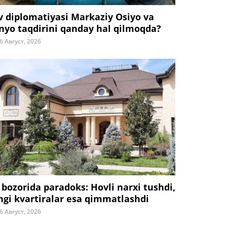
v diplomatiyasi Markaziy Osiyo va
nyo taqdirini qanday hal qilmoqda?
6 Август, 2026
 bozorida paradoks: Hovli narxi tushdi,
ngi kvartiralar esa qimmatlashdi
6 Август, 2026