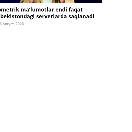
ometrik ma’lumotlar endi faqat
zbekistondagi serverlarda saqlanadi
6 Август, 2026