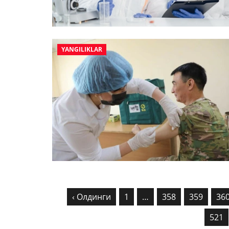
YANGILIKLAR
‹ Олдинги
1
…
358
359
36
521