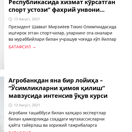
Республикасида хизмат кўрсатган
спорт устози” фахрий унвони
берилди
13 Август, 2021
Президент Шавкат Мирзиёев Токио Олимпиадасида
иштирок этган спортчилар, уларнинг ота-оналари
ва мураббийлари билан учрашув чоғида кўп йиллар
давомида спорт гимнастикаси билан шуғулланиб,
БАТАФСИЛ →
халқаро миқёсда шуҳрат қозонган ажойиб спортчи –
Оксана Чусовитинанинг хизматларини алоҳида
ҳурмат билан тилга олиб унга “Ўзбекистон
Республикасида хизмат кўрсатган спорт устози”
фахрий унвони бериганини маълум қилди.
Агробанкдан яна бир лойиҳа –
“Ўсимликларни ҳимоя қилиш”
мавзусида интенсив ўқув курси
13 Август, 2021
Агробанк ташаббуси билан халқаро экспертлар
билан ҳамкорликда соҳадаги мутахассисларни
қайта тайёрлаш ва хорижий тажрибаларга
асосланган энг сўнгги замонавий билимларни