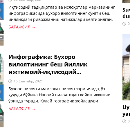
Иқтисодий тадқиқотлар ва ислоҳотлар марказининг
Su
инфографикасида Бухоро вилоятининг сўнгги беш
du
йилликдаги ривожланиш натижалари келтирилган.
0
Экспертлар вилоятнинг сўнгги йилда юз берган
БАТАФСИЛ →
фаол ислоҳотларнинг ижтимоий-иқтисодий
ривожланишидаги асосий ўзгаришларини тақдим
этди.
Инфографика: Бухоро
вилоятининг беш йиллик
ижтимоий-иқтисодий
ривожланиши
15 Сентябр, 2021
Бухоро вилояти мамлакат вилоятлари ичида, ўз
ҳудуди бўйича Навоий вилоятидан кейин иккинчи
ўринда туради. Қулай географик жойлашуви
Uy
туфайли тарихий обидалари, бой табиий
БАТАФСИЛ →
ya
ресурслари, қишлоқ хўжалиги, сайёҳлик, саноат,
логистика ва агросаноат соҳасидаги илғор
0
тажрибалар изчил ривожланмоқда.