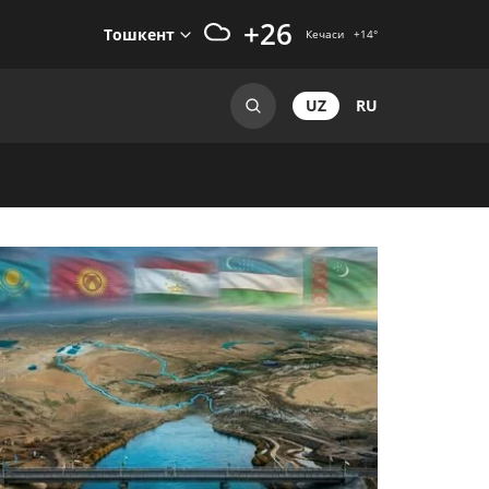
+26
Тошкент
Кечаси
+14
°
UZ
RU