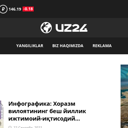
₽
-0.18
146.19
YANGILIKLAR
BIZ HAQIMIZDA
REKLAMA
Инфографика: Хоразм
вилоятининг беш йиллик
ижтимоий-иқтисодий
ривожланиши
22 Сентябр, 2021