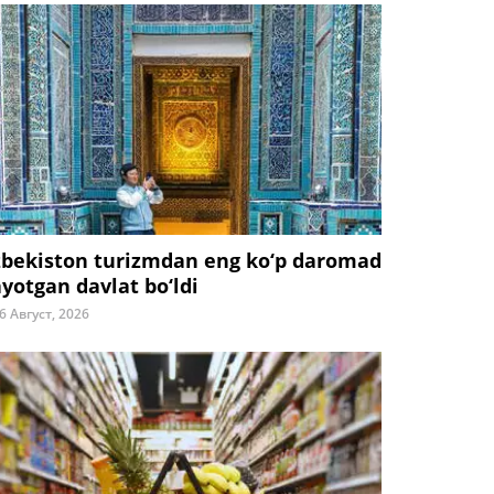
zbekiston turizmdan eng ko‘p daromad
ayotgan davlat bo‘ldi
6 Август, 2026