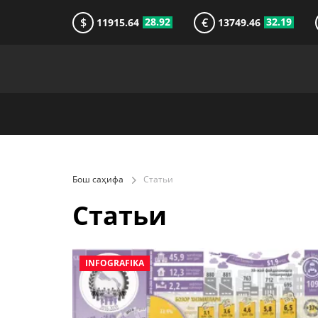
$
€
28.92
32.19
11915.64
13749.46
Бош саҳифа
Статьи
Статьи
INFOGRAFIKA