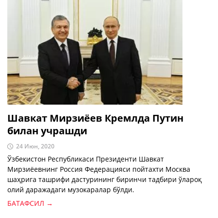
Шавкат Мирзиёев Кремлда Путин
билан учрашди
24 Июн, 2020
Ўзбекистон Республикаси Президенти Шавкат
Мирзиёевнинг Россия Федерацияси пойтахти Москва
шаҳрига ташрифи дастурининг биринчи тадбири ўлароқ
олий даражадаги музокаралар бўлди.
БАТАФСИЛ →