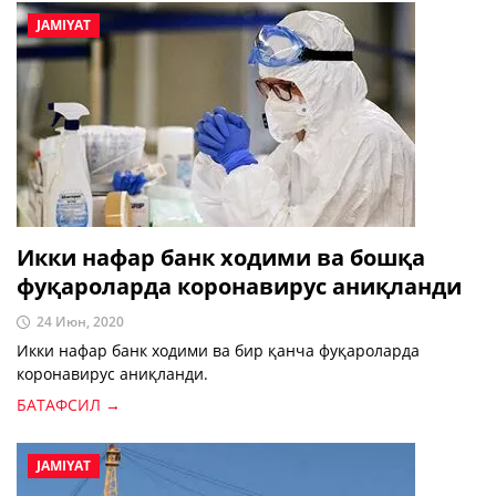
JAMIYAT
Икки нафар банк ходими ва бошқа
фуқароларда коронавирус аниқланди
24 Июн, 2020
Икки нафар банк ходими ва бир қанча фуқароларда
коронавирус аниқланди.
БАТАФСИЛ →
JAMIYAT