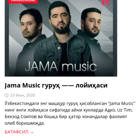
Jama Music гуруҳ —— лойиҳаси
23 Июн, 2020
Ўзбекистондаги энг машҳур гуруҳ ҳисобланган “Jama Music”
нинг янги лойиҳаси сифатида айни кунларда Адиз, Uz Tim,
Бекзод Соипов ва бошқа бир қатор хонандалар фаолият
олиб боришмоқда.
БАТАФСИЛ →