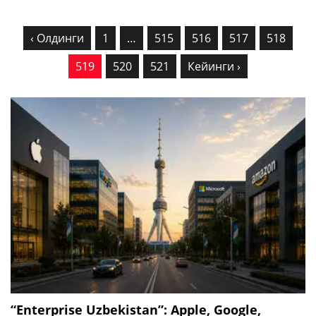
‹ Олдинги
1
…
515
516
517
518
519
520
521
Кейинги ›
“Enterprise Uzbekistan”: Apple, Google,