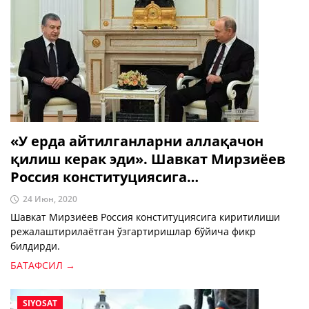
«У ерда айтилганларни аллақачон
қилиш керак эди». Шавкат Мирзиёев
Россия конституциясига
ўзгартиришлар киритилишига
24 Июн, 2020
муносабат билдирди
Шавкат Мирзиёев Россия конституциясига киритилиши
режалаштирилаётган ўзгартиришлар бўйича фикр
билдирди.
БАТАФСИЛ →
SIYOSAT