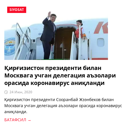
SIYOSAT
Қирғизистон президенти билан
Москвага учган делегация аъзолари
орасида коронавирус аниқланди
24 Июн, 2020
Қирғизистон президенти Сооранбай Жээнбеков билан
Москвага учган делегация аъзолари орасида коронавирус
аниқланди.
БАТАФСИЛ →