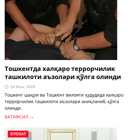
Тошкентда халқаро террорчилик
ташкилоти аъзолари қўлга олинди
24 Июн, 2020
Тошкент шаҳри ва Тошкент вилояти ҳудудида халқаро
террорчилик ташкилоти аъзолари аниқланиб, қўлга
олинди.
БАТАФСИЛ →
SIYOSAT