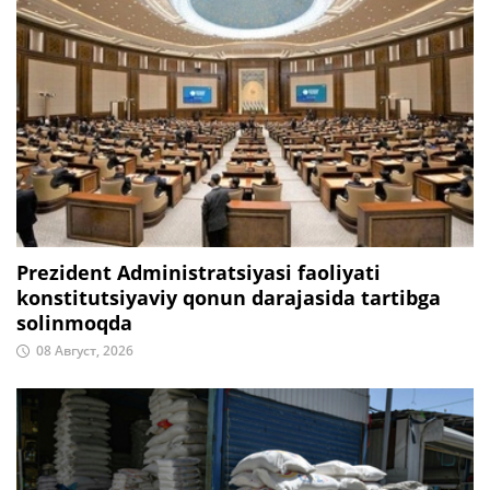
Prezident Administratsiyasi faoliyati
konstitutsiyaviy qonun darajasida tartibga
solinmoqda
08 Август, 2026