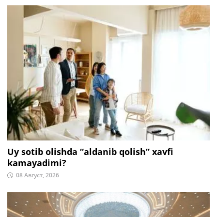
Uy sotib olishda “aldanib qolish” xavfi
kamayadimi?
08 Август, 2026