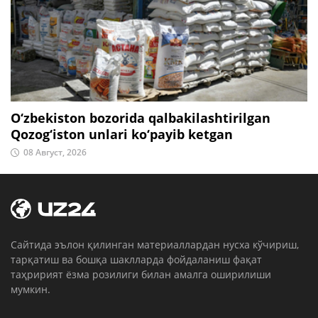
O‘zbekiston bozorida qalbakilashtirilgan
Qozog‘iston unlari ko‘payib ketgan
08 Август, 2026
Cайтида эълон қилинган материаллардан нусха кўчириш,
тарқатиш ва бошқа шаклларда фойдаланиш фақат
таҳририят ёзма розилиги билан амалга оширилиши
мумкин.