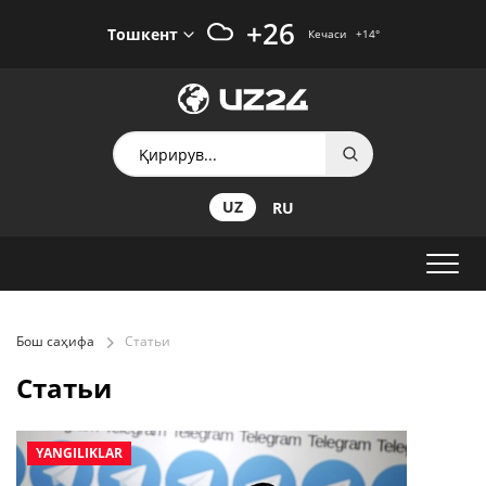
+26
Тошкент
Кечаси
+14
°
UZ
RU
Бош саҳифа
Статьи
Статьи
YANGILIKLAR