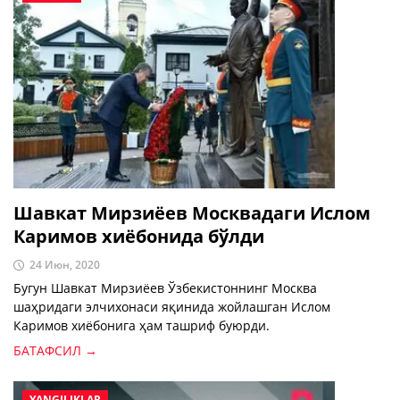
Шавкат Мирзиёев Москвадаги Ислом
Каримов хиёбонида бўлди
24 Июн, 2020
Бугун Шавкат Мирзиёев Ўзбекистоннинг Москва
шаҳридаги элчихонаси яқинида жойлашган Ислом
Каримов хиёбонига ҳам ташриф буюрди.
БАТАФСИЛ →
YANGILIKLAR