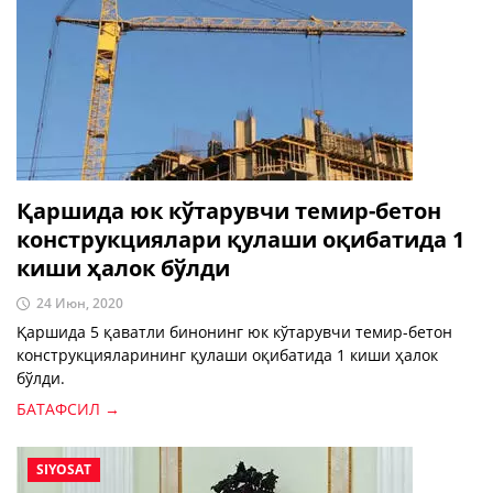
Қаршида юк кўтарувчи темир-бетон
конструкциялари қулаши оқибатида 1
киши ҳалок бўлди
24 Июн, 2020
Қаршида 5 қаватли бинонинг юк кўтарувчи темир-бетон
конструкцияларининг қулаши оқибатида 1 киши ҳалок
бўлди.
БАТАФСИЛ →
SIYOSAT