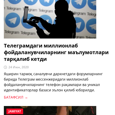
Телеграмдаги миллионлаб
фойдаланувчиларнинг маълумотлари
тарқалиб кетди
24 Июн, 2020
Яширин тармоқ саналувчи даркнетдаги форумларнинг
бирида Телеграм мессенжеридаги миллионлаб
фойдаланувчиларнинг телефон рақамлари ва уникал
идентификаторлар базаси эълон қилиб юборилди.
БАТАФСИЛ →
JAMIYAT