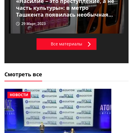
«Насилие – это преступление, а не
часть культуры»: в метро
Ташкента появилась необычная
социальная реклама
29 Март, 2023
Все материалы
Смотреть все
НОВОСТИ