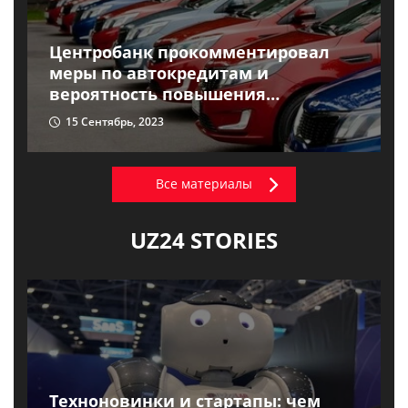
Центробанк прокомментировал
меры по автокредитам и
вероятность повышения
процентных ставок по ним
15 Сентябрь, 2023
Все материалы
UZ24 STORIES
Техноновинки и стартапы: чем