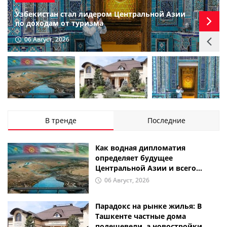
Узбекистан стал лидером Центральной Азии
по доходам от туризма
06 Август, 2026
В тренде
Последние
Как водная дипломатия
определяет будущее
Центральной Азии и всего
мира?
06 Август, 2026
Парадокс на рынке жилья: В
Ташкенте частные дома
подешевели, а новостройки