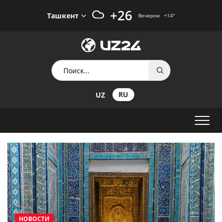
+26
Ташкент
Вечером
+14
°
RU
UZ
НОВОСТИ