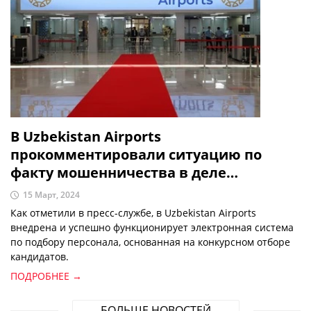
В Uzbekistan Airports
прокомментировали ситуацию по
факту мошенничества в деле
трудоустройства в Ташкентский
15 Март, 2024
международный аэропорт
Как отметили в пресс-службе, в Uzbekistan Airports
внедрена и успешно функционирует электронная система
по подбору персонала, основанная на конкурсном отборе
кандидатов.
ПОДРОБНЕЕ →
БОЛЬШЕ НОВОСТЕЙ