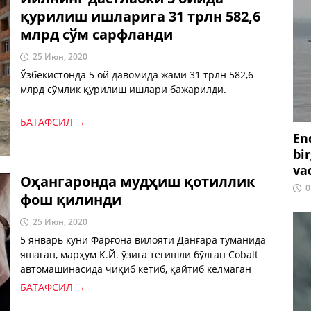
қурилиш ишларига 31 трлн 582,6
млрд сўм сарфланди
25 Июн, 2020
Ўзбекистонда 5 ой давомида жами 31 трлн 582,6
млрд сўмлик қурилиш ишлари бажарилди.
БАТАФСИЛ →
En
bir
vaq
Оҳангаронда мудҳиш қотиллик
0
фош қилинди
25 Июн, 2020
5 январь куни Фарғона вилояти Данғара туманида
яшаган, марҳум К.Й. ўзига тегишли бўлган Cobalt
автомашинасида чиқиб кетиб, қайтиб келмаган
БАТАФСИЛ →