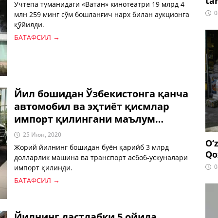
ta
Учтепа туманидаги «Ватан» кинотеатри 19 млрд 4
0
млн 259 минг сўм бошланғич нарх билан аукционга
қўйилди.
БАТАФСИЛ →
Йил бошидан Ўзбекистонга қанча
автомобил ва эҳтиёт қисмлар
импорт қилингани маълум
қилинди
25 Июн, 2020
O‘
Жорий йилнинг бошидан буён қарийб 3 млрд
Qo
долларлик машина ва транспорт асбоб-ускуналари
0
импорт қилинди.
БАТАФСИЛ →
Йилнинг дастлабки 5 ойида