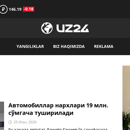
₽
-0.18
146.19
YANGILIKLAR
BIZ HAQIMIZDA
REKLAMA
Автомобиллар нархлари 19 млн.
сўмгача туширилади
25 Июн, 2020
Бу ҳақида депутат Дониёр Ғаниев ўз саҳифасида