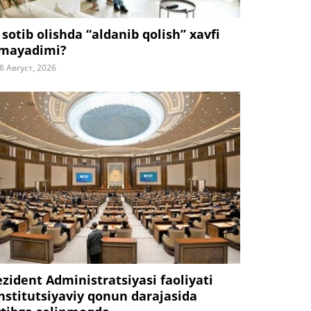
 sotib olishda “aldanib qolish” xavfi
mayadimi?
8 Август, 2026
ezident Administratsiyasi faoliyati
nstitutsiyaviy qonun darajasida