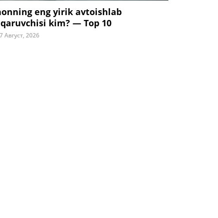
honning eng yirik avtoishlab
iqaruvchisi kim? — Top 10
7 Август, 2026