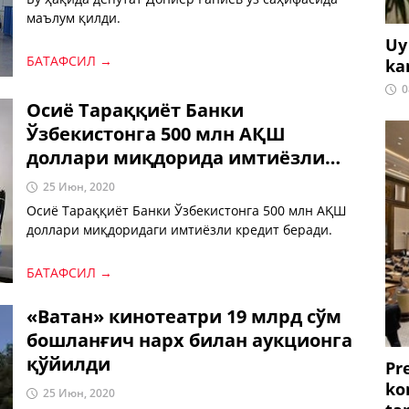
маълум қилди.
Uy
БАТАФСИЛ →
ka
0
Осиё Тараққиёт Банки
Ўзбекистонга 500 млн АҚШ
доллари миқдорида имтиёзли
кредит беради
25 Июн, 2020
Осиё Тараққиёт Банки Ўзбекистонга 500 млн АҚШ
доллари миқдоридаги имтиёзли кредит беради.
БАТАФСИЛ →
«Ватан» кинотеатри 19 млрд сўм
бошланғич нарх билан аукционга
қўйилди
Pr
ko
25 Июн, 2020