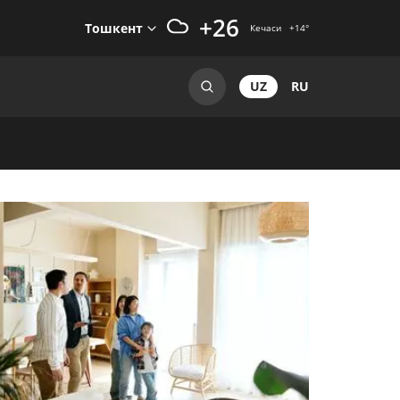
+26
Тошкент
Кечаси
+14
°
UZ
RU