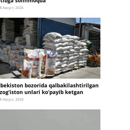
rtibga solinmoqda
8 Август, 2026
zbekiston bozorida qalbakilashtirilgan
zog‘iston unlari ko‘payib ketgan
8 Август, 2026