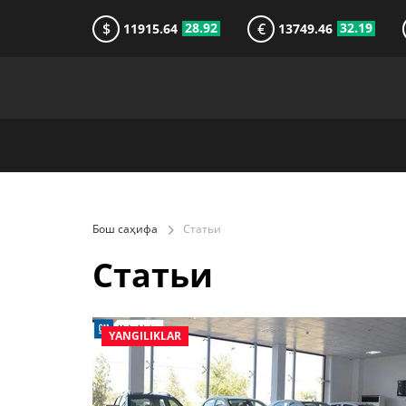
$
€
28.92
32.19
11915.64
13749.46
Бош саҳифа
Статьи
Статьи
YANGILIKLAR