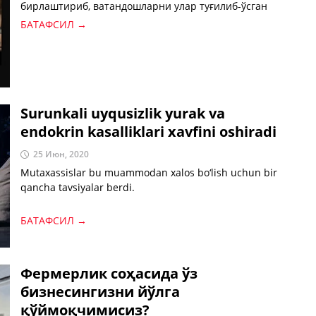
бирлаштириб, ватандошларни улар туғилиб-ўсган
юрт билан боғловчи кўприкка айланишни мақсад
БАТАФСИЛ →
қилган.
Surunkali uyqusizlik yurak va
endokrin kasalliklari xavfini oshiradi
25 Июн, 2020
Mutaxassislar bu muammodan xalos bo‘lish uchun bir
qancha tavsiyalar berdi.
БАТАФСИЛ →
Фермерлик соҳасида ўз
бизнесингизни йўлга
қўймоқчимисиз?