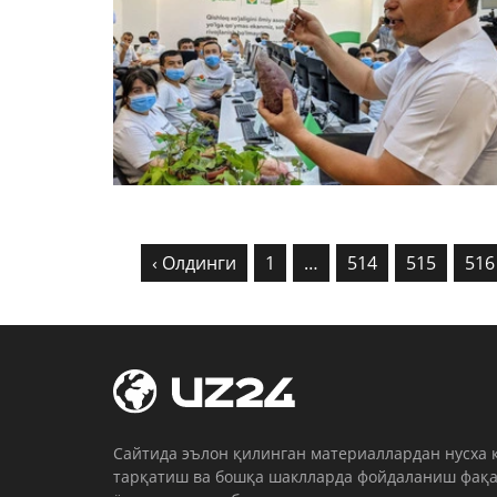
‹ Олдинги
1
…
514
515
516
Cайтида эълон қилинган материаллардан нусха 
тарқатиш ва бошқа шаклларда фойдаланиш фақа