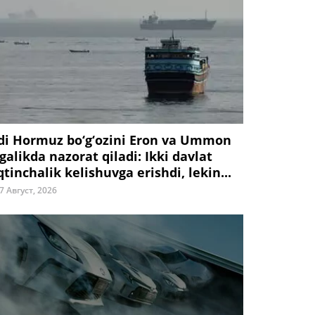
di Hormuz bo‘g‘ozini Eron va Ummon
galikda nazorat qiladi: Ikki davlat
tinchalik kelishuvga erishdi, lekin...
7 Август, 2026