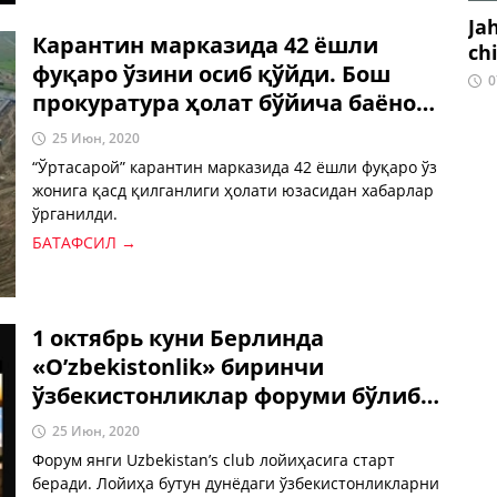
Ja
Карантин марказида 42 ёшли
ch
фуқаро ўзини осиб қўйди. Бош
0
прокуратура ҳолат бўйича баёнот
берди
25 Июн, 2020
“Ўртасарой” карантин марказида 42 ёшли фуқаро ўз
жонига қасд қилганлиги ҳолати юзасидан хабарлар
ўрганилди.
БАТАФСИЛ →
1 октябрь куни Берлинда
«O’zbekistonlik» биринчи
ўзбекистонликлар форуми бўлиб
ўтади.
25 Июн, 2020
Форум янги Uzbekistan’s club лойиҳасига старт
беради. Лойиҳа бутун дунёдаги ўзбекистонликларни