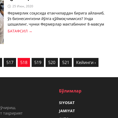
25 Июн, 2020
Фермерлик соҳасида етакчилардан бирига айланиб,
ўз бизнесингизни йўлга қўймоқчимисиз? Унда
шошилинг, чунки Фермерлар мактабининг 8-мавсум
ўқув курсларига қабул тугашига оз қолди!
БАТАФСИЛ →
517
518
519
520
521
Кейинги ›
Бўлимлар
SIYOSAT
кўчириш,
JAMIYAT
т таҳририят