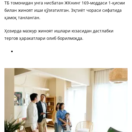
ТБ томонидан унга нисбатан ЖКнинг 169-моддаси 1-қисми
билан жиноят иши қўзғатилган. Эҳтиёт чораси сифатида
қамоқ танланган.
Ҳозирда мазкур жиноят ишлари юзасидан дастлабки
тергов ҳаракатлари олиб борилмоқда.