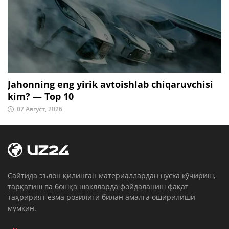
Jahonning eng yirik avtoishlab chiqaruvchisi
kim? — Top 10
07 Август, 2026
Cайтида эълон қилинган материаллардан нусха кўчириш,
тарқатиш ва бошқа шаклларда фойдаланиш фақат
таҳририят ёзма розилиги билан амалга оширилиши
мумкин.