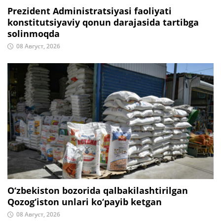
Prezident Administratsiyasi faoliyati
konstitutsiyaviy qonun darajasida tartibga
solinmoqda
08 Август, 2026
O‘zbekiston bozorida qalbakilashtirilgan
Qozog‘iston unlari ko‘payib ketgan
08 Август, 2026