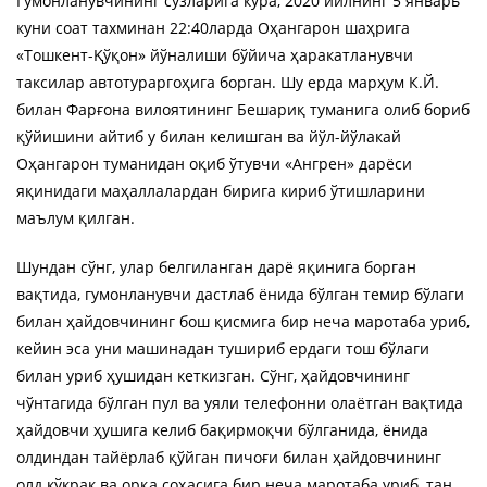
Гумонланувчининг сўзларига кўра, 2020 йилнинг 5 январь
куни соат тахминан 22:40ларда Оҳангарон шаҳрига
«Тошкент-Қўқон» йўналиши бўйича ҳаракатланувчи
таксилар автотураргоҳига борган. Шу ерда марҳум К.Й.
билан Фарғона вилоятининг Бешариқ туманига олиб бориб
қўйишини айтиб у билан келишган ва йўл-йўлакай
Оҳангарон туманидан оқиб ўтувчи «Ангрен» дарёси
яқинидаги маҳаллалардан бирига кириб ўтишларини
маълум қилган.
Шундан сўнг, улар белгиланган дарё яқинига борган
вақтида, гумонланувчи дастлаб ёнида бўлган темир бўлаги
билан ҳайдовчининг бош қисмига бир неча маротаба уриб,
кейин эса уни машинадан тушириб ердаги тош бўлаги
билан уриб ҳушидан кеткизган. Сўнг, ҳайдовчининг
чўнтагида бўлган пул ва уяли телефонни олаётган вақтида
ҳайдовчи ҳушига келиб бақирмоқчи бўлганида, ёнида
олдиндан тайёрлаб қўйган пичоғи билан ҳайдовчининг
олд кўкрак ва орқа соҳасига бир неча маротаба уриб, тан