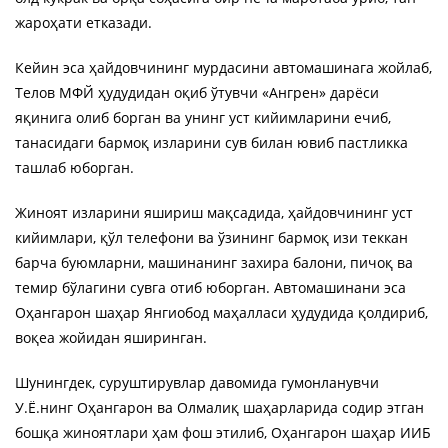
жароҳати етказади.
Кейин эса ҳайдовчининг мурдасини автомашинага жойлаб,
Телов МФЙ ҳудудидан оқиб ўтувчи «Ангрен» дарёси
яқинига олиб борган ва унинг уст кийимларини ечиб,
танасидаги бармоқ изларини сув билан ювиб пастликка
ташлаб юборган.
Жиноят изларини яшириш мақсадида, ҳайдовчининг уст
кийимлари, қўл телефони ва ўзининг бармоқ изи теккан
барча буюмларни, машинанинг захира балони, пичоқ ва
темир бўлагини сувга отиб юборган. Автомашинани эса
Оҳангарон шаҳар Янгиобод маҳалласи ҳудудида қолдириб,
воқеа жойидан яширинган.
Шунингдек, суруштирувлар давомида гумонланувчи
У.Ё.нинг Оҳангарон ва Олмалиқ шаҳарларида содир этган
бошқа жиноятлари ҳам фош этилиб, Оҳангарон шаҳар ИИБ