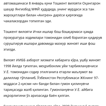
автомашинаси 8 январь куни Тошкент вилояти Оҳангарон
шаҳар Янгиобод МФЙ ҳудудида, унинг мурдаси эса тан
жароҳатлари билан «Aнгрен» дарёси қирғоғида
чакалакзордан топилган эди.
Тошкент вилояти Ички ишлар бош бошқармаси ҳамда
прокуратура ходимлари томонидан олиб борилган қидирув
суруштирув ишлари давомида мазкур жиноят иши фош
этилди.
Вилоят ИИББ ахборот хизмати хабарига кўра, ушбу жиноят
1998 йилда туғилган, меҳрибонлик уйи тарбияланувчиси
У.Ё. томонидан содир этилганига етарли маълумот ва
далиллар тўпланиб, Ўзбекистон Республикаси ЖКнинг 97-
моддаси 2-қисми «и» банди билан гумон қилинувчи
тариқасида жалб қилинган. Гумонланувчи У.Ё. айбига
иқрорлигини ўз аризасида баён қилган.