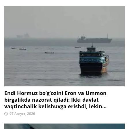
Endi Hormuz bo‘g‘ozini Eron va Ummon
birgalikda nazorat qiladi: Ikki davlat
vaqtinchalik kelishuvga erishdi, lekin...
07 Август, 2026