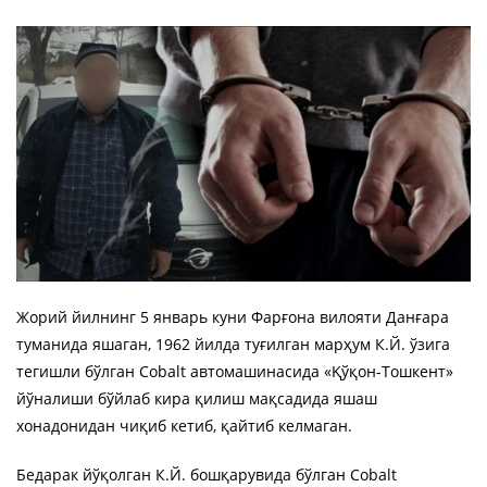
Жорий йилнинг 5 январь куни Фарғона вилояти Данғара
туманида яшаган, 1962 йилда туғилган марҳум К.Й. ўзига
тегишли бўлган Cobalt автомашинасида «Қўқон-Тошкент»
йўналиши бўйлаб кира қилиш мақсадида яшаш
хонадонидан чиқиб кетиб, қайтиб келмаган.
Бедарак йўқолган К.Й. бошқарувида бўлган Cobalt