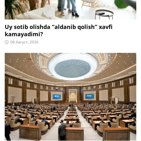
Uy sotib olishda “aldanib qolish” xavfi
kamayadimi?
08 Август, 2026