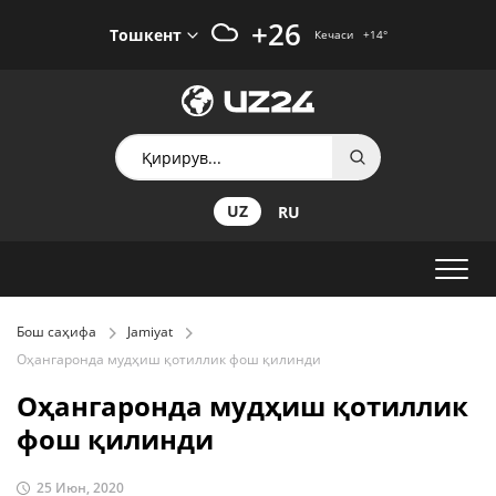
+26
Тошкент
Кечаси
+14
°
UZ
RU
Бош саҳифа
Jamiyat
Оҳангаронда мудҳиш қотиллик фош қилинди
Оҳангаронда мудҳиш қотиллик
фош қилинди
25 Июн, 2020