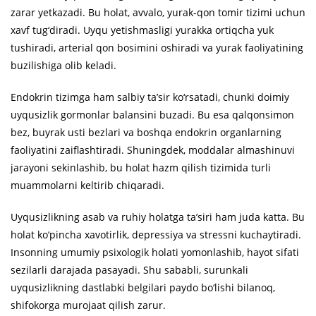
zarar yetkazadi. Bu holat, avvalo, yurak-qon tomir tizimi uchun
xavf tug‘diradi. Uyqu yetishmasligi yurakka ortiqcha yuk
tushiradi, arterial qon bosimini oshiradi va yurak faoliyatining
buzilishiga olib keladi.
Endokrin tizimga ham salbiy ta’sir ko‘rsatadi, chunki doimiy
uyqusizlik gormonlar balansini buzadi. Bu esa qalqonsimon
bez, buyrak usti bezlari va boshqa endokrin organlarning
faoliyatini zaiflashtiradi. Shuningdek, moddalar almashinuvi
jarayoni sekinlashib, bu holat hazm qilish tizimida turli
muammolarni keltirib chiqaradi.
Uyqusizlikning asab va ruhiy holatga ta’siri ham juda katta. Bu
holat ko‘pincha xavotirlik, depressiya va stressni kuchaytiradi.
Insonning umumiy psixologik holati yomonlashib, hayot sifati
sezilarli darajada pasayadi. Shu sababli, surunkali
uyqusizlikning dastlabki belgilari paydo bo‘lishi bilanoq,
shifokorga murojaat qilish zarur.