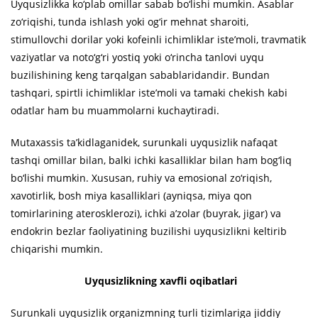
Uyqusizlikka ko‘plab omillar sabab bo‘lishi mumkin. Asablar
zo‘riqishi, tunda ishlash yoki og‘ir mehnat sharoiti,
stimullovchi dorilar yoki kofeinli ichimliklar iste’moli, travmatik
vaziyatlar va noto‘g‘ri yostiq yoki o‘rincha tanlovi uyqu
buzilishining keng tarqalgan sabablaridandir. Bundan
tashqari, spirtli ichimliklar iste’moli va tamaki chekish kabi
odatlar ham bu muammolarni kuchaytiradi.
Mutaxassis ta’kidlaganidek, surunkali uyqusizlik nafaqat
tashqi omillar bilan, balki ichki kasalliklar bilan ham bog‘liq
bo‘lishi mumkin. Xususan, ruhiy va emosional zo‘riqish,
xavotirlik, bosh miya kasalliklari (ayniqsa, miya qon
tomirlarining aterosklerozi), ichki a’zolar (buyrak, jigar) va
endokrin bezlar faoliyatining buzilishi uyqusizlikni keltirib
chiqarishi mumkin.
Uyqusizlikning xavfli oqibatlari
Surunkali uyqusizlik organizmning turli tizimlariga jiddiy