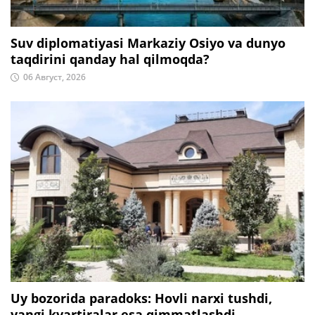
Suv diplomatiyasi Markaziy Osiyo va dunyo
taqdirini qanday hal qilmoqda?
06 Август, 2026
Uy bozorida paradoks: Hovli narxi tushdi,
yangi kvartiralar esa qimmatlashdi