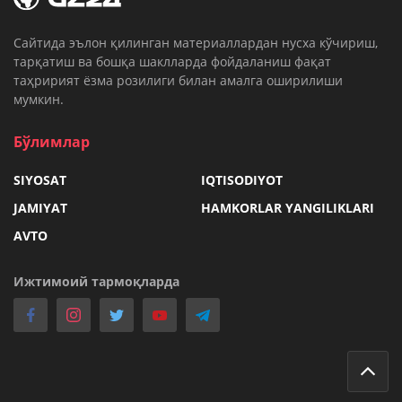
Cайтида эълон қилинган материаллардан нусха кўчириш,
тарқатиш ва бошқа шаклларда фойдаланиш фақат
таҳририят ёзма розилиги билан амалга оширилиши
мумкин.
Бўлимлар
SIYOSAT
IQTISODIYOT
JAMIYAT
HAMKORLAR YANGILIKLARI
AVTO
Ижтимоий тармоқларда