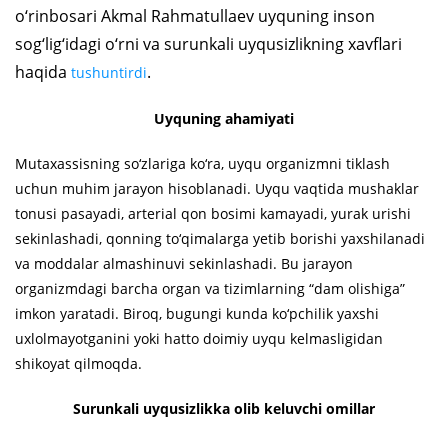
o‘rinbosari Akmal Rahmatullaev uyquning inson
sog‘lig‘idagi o‘rni va surunkali uyqusizlikning xavflari
haqida
.
tushuntirdi
Uyquning ahamiyati
Mutaxassisning so‘zlariga ko‘ra, uyqu organizmni tiklash
uchun muhim jarayon hisoblanadi. Uyqu vaqtida mushaklar
tonusi pasayadi, arterial qon bosimi kamayadi, yurak urishi
sekinlashadi, qonning to‘qimalarga yetib borishi yaxshilanadi
va moddalar almashinuvi sekinlashadi. Bu jarayon
organizmdagi barcha organ va tizimlarning “dam olishiga”
imkon yaratadi. Biroq, bugungi kunda ko‘pchilik yaxshi
uxlolmayotganini yoki hatto doimiy uyqu kelmasligidan
shikoyat qilmoqda.
Surunkali uyqusizlikka olib keluvchi omillar