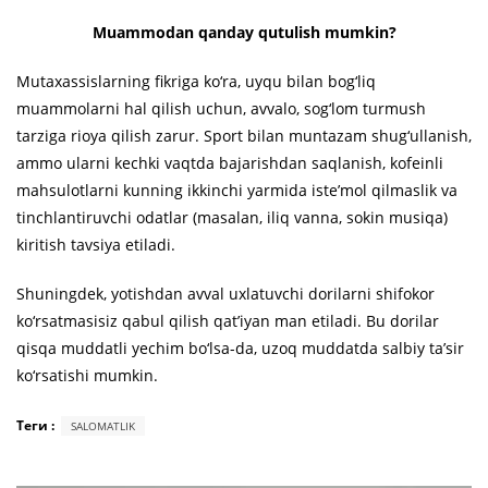
Muammodan qanday qutulish mumkin?
Mutaxassislarning fikriga ko‘ra, uyqu bilan bog‘liq
muammolarni hal qilish uchun, avvalo, sog‘lom turmush
tarziga rioya qilish zarur. Sport bilan muntazam shug‘ullanish,
ammo ularni kechki vaqtda bajarishdan saqlanish, kofeinli
mahsulotlarni kunning ikkinchi yarmida iste’mol qilmaslik va
tinchlantiruvchi odatlar (masalan, iliq vanna, sokin musiqa)
kiritish tavsiya etiladi.
Shuningdek, yotishdan avval uxlatuvchi dorilarni shifokor
ko‘rsatmasisiz qabul qilish qat’iyan man etiladi. Bu dorilar
qisqa muddatli yechim bo‘lsa-da, uzoq muddatda salbiy ta’sir
ko‘rsatishi mumkin.
Теги :
SALOMATLIK