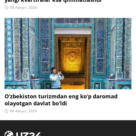
06 Август, 2026
O‘zbekiston turizmdan eng ko‘p daromad
olayotgan davlat bo‘ldi
06 Август, 2026