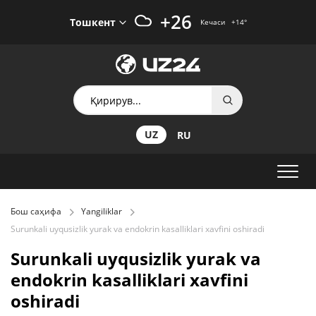
+26
Тошкент
Кечаси
+14
°
UZ
RU
Бош саҳифа
Yangiliklar
Surunkali uyqusizlik yurak va endokrin kasalliklari xavfini oshiradi
Surunkali uyqusizlik yurak va
endokrin kasalliklari xavfini
oshiradi