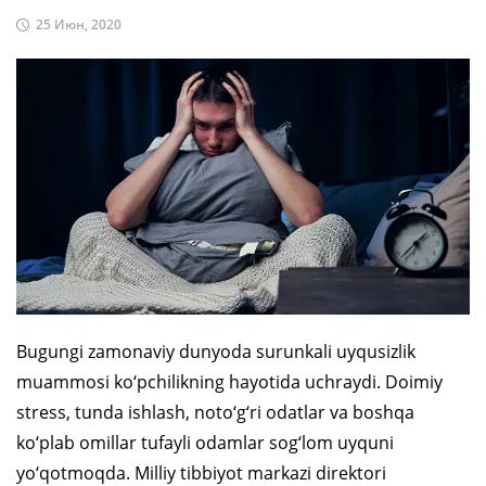
25 Июн, 2020
Bugungi zamonaviy dunyoda surunkali uyqusizlik
muammosi ko‘pchilikning hayotida uchraydi. Doimiy
stress, tunda ishlash, noto‘g‘ri odatlar va boshqa
ko‘plab omillar tufayli odamlar sog‘lom uyquni
yo‘qotmoqda. Milliy tibbiyot markazi direktori