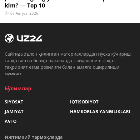
kim? — Top 10
07 Август, 2026
Cайтида эълон қилинган материаллардан нусха кўчириш,
тарқатиш ва бошқа шаклларда фойдаланиш фақат
таҳририят ёзма розилиги билан амалга оширилиши
мумкин.
Бўлимлар
SIYOSAT
IQTISODIYOT
JAMIYAT
HAMKORLAR YANGILIKLARI
AVTO
Ижтимоий тармоқларда