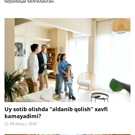
берилиши белгиланган.
Uy sotib olishda “aldanib qolish” xavfi
kamayadimi?
08 Август, 2026