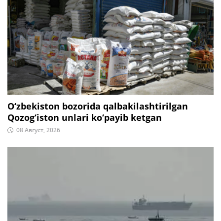
O‘zbekiston bozorida qalbakilashtirilgan
Qozog‘iston unlari ko‘payib ketgan
08 Август, 2026