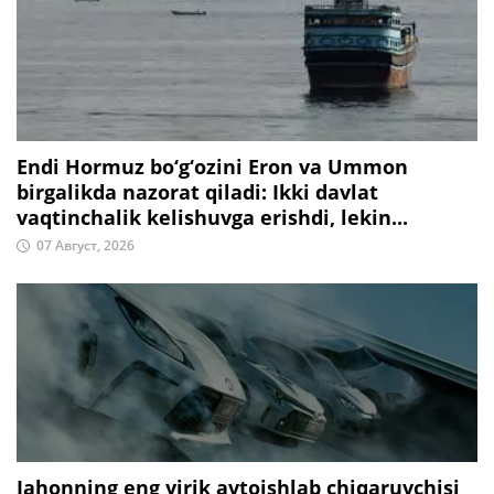
Endi Hormuz bo‘g‘ozini Eron va Ummon
birgalikda nazorat qiladi: Ikki davlat
vaqtinchalik kelishuvga erishdi, lekin...
07 Август, 2026
Jahonning eng yirik avtoishlab chiqaruvchisi