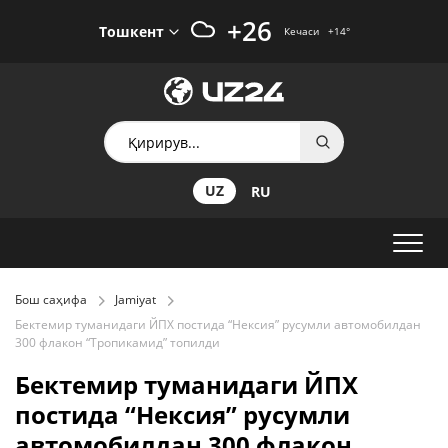
+26
Тошкент
Кечаси
+14
°
UZ
RU
Бош саҳифа
Jamiyat
Бектемир туманидаги ЙПХ постида “Нексия” русумли автомобилдан
300 флакон “Тропикамид” топилди
Бектемир туманидаги ЙПХ
постида “Нексия” русумли
автомобилдан 300 флакон