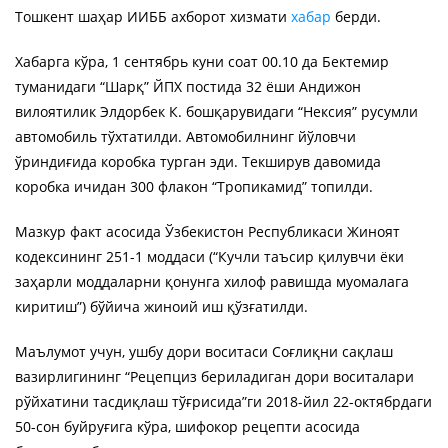
Тошкент шаҳар ИИББ ахборот хизмати
хабар
берди.
Хабарга кўра, 1 сентябрь куни соат 00.10 да Бектемир
туманидаги “Шарқ” ЙПХ постида 32 ёши Андижон
вилоятилик Элдорбек К. бошқарувидаги “Нексия” русумли
автомобиль тўхтатилди. Автомобилнинг йўловчи
ўриндиғида коробка турган эди. Текширув давомида
коробка ичидан 300 флакон “Тропикамид” топилди.
Мазкур факт асосида Ўзбекистон Республикаси Жиноят
кодексининг 251-1 моддаси (“Кучли таъсир қилувчи ёки
заҳарли моддаларни қонунга хилоф равишда муомалага
киритиш”) бўйича жиноий иш қўзғатилди.
Маълумот учун, ушбу дори воситаси Соғлиқни сақлаш
вазирлигининг “Рецепциз бериладиган дори воситалари
рўйхатини тасдиқлаш тўғрисида”ги 2018-йил 22-октябрдаги
50-сон буйруғига кўра, шифокор рецепти асосида