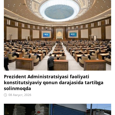
Prezident Administratsiyasi faoliyati
konstitutsiyaviy qonun darajasida tartibga
solinmoqda
08 Август, 2026