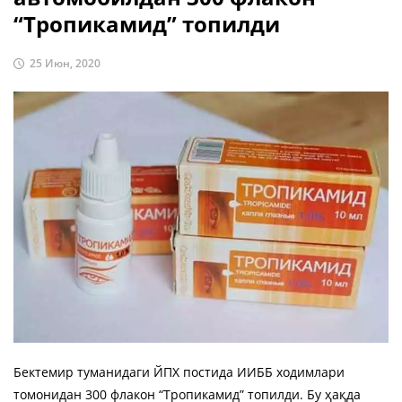
“Тропикамид” топилди
25 Июн, 2020
Бектемир туманидаги ЙПХ постида ИИББ ходимлари
томонидан 300 флакон “Тропикамид” топилди. Бу ҳақда