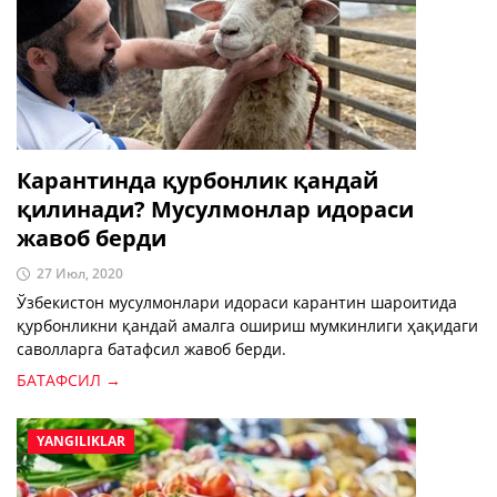
Карантинда қурбонлик қандай
қилинади? Мусулмонлар идораси
жавоб берди
27 Июл, 2020
Ўзбекистон мусулмонлари идораси карантин шароитида
қурбонликни қандай амалга ошириш мумкинлиги ҳақидаги
саволларга батафсил жавоб берди.
БАТАФСИЛ →
YANGILIKLAR