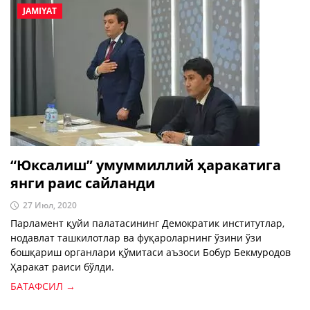
JAMIYAT
“Юксалиш” умуммиллий ҳаракатига
янги раис сайланди
27 Июл, 2020
Парламент қуйи палатасининг Демократик институтлар,
нодавлат ташкилотлар ва фуқароларнинг ўзини ўзи
бошқариш органлари қўмитаси аъзоси Бобур Бекмуродов
Ҳаракат раиси бўлди.
БАТАФСИЛ →