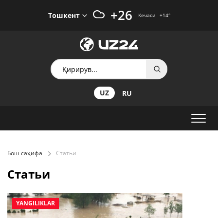
+26
Тошкент
Кечаси
+14
°
UZ
RU
Бош саҳифа
Статьи
Статьи
YANGILIKLAR