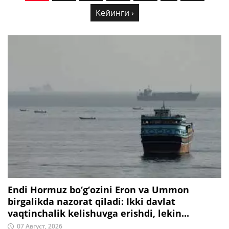
Кейинги ›
Endi Hormuz bo‘g‘ozini Eron va Ummon
birgalikda nazorat qiladi: Ikki davlat
vaqtinchalik kelishuvga erishdi, lekin...
07 Август, 2026