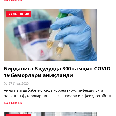
YANGILIKLAR
Бирданига 8 ҳудудда 300 га яқин COVID-
19 беморлари аниқланди
27 Июл, 2020
Айни пайтда Ўзбекистонда коронавирус инфекциясига
чалинган фуқароларнинг 11 105 нафари (53 фоиз) соғайган.
БАТАФСИЛ →