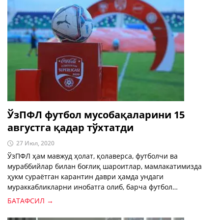
ЎзПФЛ футбол мусобақаларини 15
августга қадар тўхтатди
27 Июл, 2020
ЎзПФЛ ҳам мавжуд ҳолат, қолаверса, футболчи ва
мураббийлар билан боғлиқ шароитлар, мамлакатимизда
ҳукм сураётган карантин даври ҳамда ундаги
мураккабликларни инобатга олиб, барча футбол
мусобақаларини 15 августга қадар қолдирди.
БАТАФСИЛ →