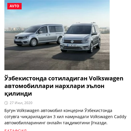
AVTO
Ўзбекистонда сотиладиган Volkswagen
автомобиллари нархлари эълон
қилинди
27 Июл, 2020
Бугун Volkswagen автомобил концерни Ўзбекистонда
сотувга чиқариладиган 3 хил намунадаги Volkswagen Caddy
автомобилларининг онлайн тақдимотини ўтказди.
БАТАФСИЛ →