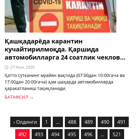
Қашқадарёда карантин
кучайтирилмоқда. Қаршида
автомобилларга 24 соатлик чеклов
ўрнатилади
27 Июл, 2020
Ҳатто сутканинг муайян вақтида (07:00дан 10:00гача ва
17:00дан 20:00гача) ҳам шаҳарда автомобилларда
ҳаракатланиш тақиқланади.
БАТАФСИЛ →
‹ Олдинги
1
…
488
489
490
491
492
493
494
495
496
…
521