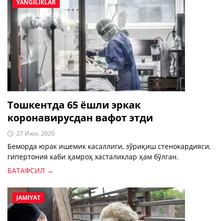
YANGILIKLAR
Тошкентда 65 ёшли эркак
коронавирусдан вафот этди
27 Июл, 2020
Беморда юрак ишемик касаллиги, зўриқиш стенокардияси,
гипертония каби ҳамроҳ хасталиклар ҳам бўлган.
БАТАФСИЛ →
JAMIYAT