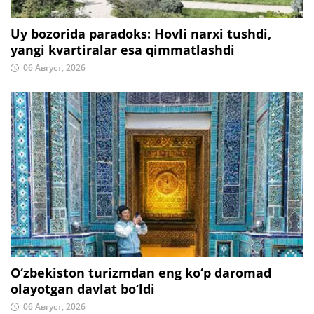
Uy bozorida paradoks: Hovli narxi tushdi,
yangi kvartiralar esa qimmatlashdi
06 Август, 2026
O‘zbekiston turizmdan eng ko‘p daromad
olayotgan davlat bo‘ldi
06 Август, 2026