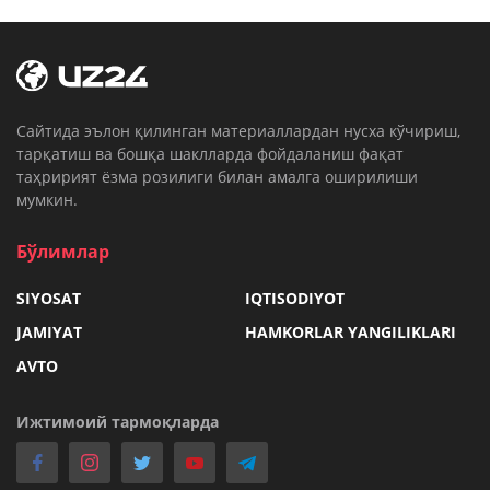
Cайтида эълон қилинган материаллардан нусха кўчириш,
тарқатиш ва бошқа шаклларда фойдаланиш фақат
таҳририят ёзма розилиги билан амалга оширилиши
мумкин.
Бўлимлар
SIYOSAT
IQTISODIYOT
JAMIYAT
HAMKORLAR YANGILIKLARI
AVTO
Ижтимоий тармоқларда