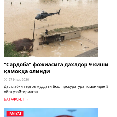
“Сардоба” фожиасига дахлдор 9 киши
қамоққа олинди
27 Июл, 2020
Дастлабки тергов муддати Бош прокуратура томонидан 5
ойга узайтирилган.
БАТАФСИЛ →
JAMIYAT