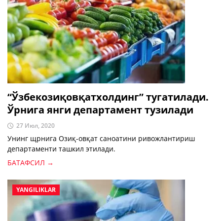
“Ўзбекозиқовқатхолдинг” тугатилади.
Ўрнига янги департамент тузилади
27 Июл, 2020
Унинг щрнига Озиқ-овқат саноатини ривожлантириш
департаменти ташкил этилади.
БАТАФСИЛ →
YANGILIKLAR