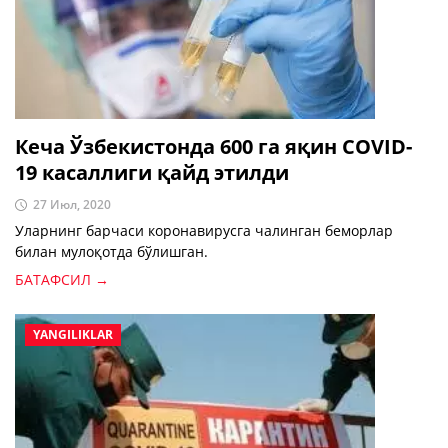
Кеча Ўзбекистонда 600 га яқин COVID-
19 касаллиги қайд этилди
27 Июл, 2020
Уларнинг барчаси коронавирусга чалинган беморлар
билан мулоқотда бўлишган.
БАТАФСИЛ →
YANGILIKLAR