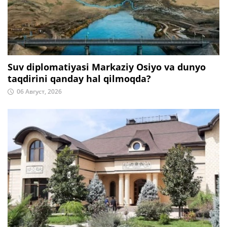
Suv diplomatiyasi Markaziy Osiyo va dunyo
taqdirini qanday hal qilmoqda?
06 Август, 2026