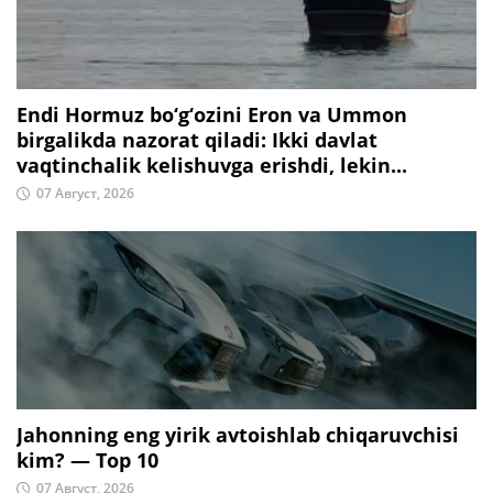
Endi Hormuz bo‘g‘ozini Eron va Ummon
birgalikda nazorat qiladi: Ikki davlat
vaqtinchalik kelishuvga erishdi, lekin...
07 Август, 2026
Jahonning eng yirik avtoishlab chiqaruvchisi
kim? — Top 10
07 Август, 2026