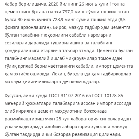
Хабар берилишича, 2020 йилнинг 26 июнь куни 1тонна
цементнинг ўртача нархи 797,0 минг сўмни ташкил этган
бўлса 30 июнь кунига 728,9 минг сўмни ташкил этди (8,5
фоизга арзонлашган). Бироқ, мазкур тадбир ҳам цементга
бўлган талабнинг юқорилиги сабабли нархларни
сезиларли даражада туширилишига ва талабнинг
қондирилишига етарлича таъсир этмади. Цементга бўлган
талабнинг маҳаллий ишлаб чиқарувчилар томонидан
тўлиқ қоплаб берилмаётганлиги сабабли, импорт цементга
ҳам эхтиёж ошмоқда. Лекин, бу ҳолатда ҳам тадбиркорлар
маълум қийинчиликларга дуч келмоқдалар.
Хусусан, айни кунда ГОСТ 31107-2016 ва ГОСТ 10178-85
меъёрий ҳужжатлари талабларига асосан импорт асосида
олиб кирилган цемент маҳсулотини божхонада
расмийлаштириш учун 28 кун лаборатория синовларидан
ўтказилади ҳамда ижобий лаборатория хулосаси мавжуд
бўлган тақдирда ички бозорда реализация қилинади.