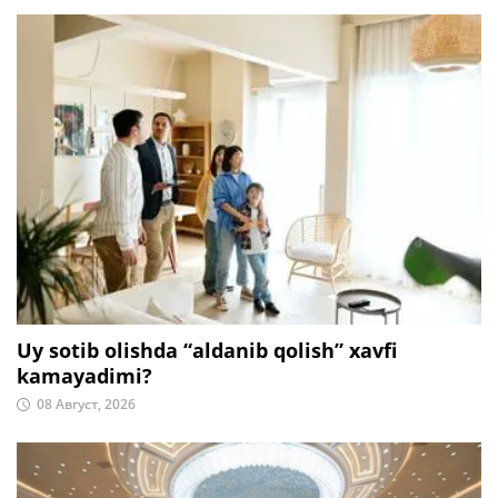
Uy sotib olishda “aldanib qolish” xavfi
kamayadimi?
08 Август, 2026