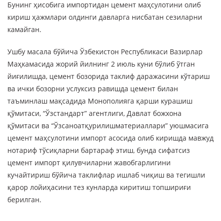
Бунинг ҳисобига импортидан цемент маҳсулотини олиб
кириш ҳажмлари олдинги давларга нисбатан сезиларни
камайган.
Ушбу масала бўйича Ўзбекистон Республикаси Вазирлар
Маҳкамасида жорий йилнинг 2 июль куни бўлиб ўтган
йиғилишда, цемент бозорида таклиф даражасини кўтариш
ва ички бозорни услуксиз равишда цемент билан
таъминлаш мақсадида Монополияга қарши курашиш
қўмитаси, “Ўзстандарт” агентлиги, Давлат божхона
қўмитаси ва “Ўзсаноатқурилишматериаллари” уюшмасига
цемент маҳсулотини импорт асосида олиб киришда мавжуд
нотариф тўсиқларни бартараф этиш, бунда сифатсиз
цемент импорт қилувчиларни жавобгарлигини
кучайтириш бўйича таклифлар ишлаб чиқиш ва тегишли
қарор лойиҳасини тез кунларда киритиш топшириғи
берилган.