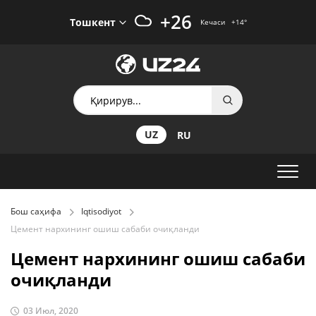
+26
Тошкент
Кечаси
+14
°
UZ
RU
Бош саҳифа
Iqtisodiyot
Цемент нархининг ошиш сабаби очиқланди
Цемент нархининг ошиш сабаби
очиқланди
03 Июл, 2020