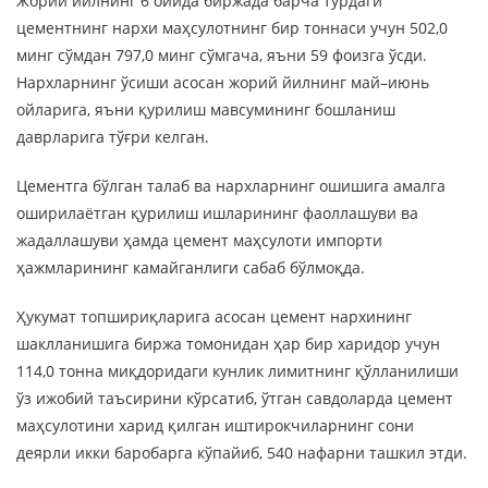
Жорий йилнинг 6 ойида биржада барча турдаги
цементнинг нархи маҳсулотнинг бир тоннаси учун 502,0
минг сўмдан 797,0 минг сўмгача, яъни 59 фоизга ўсди.
Нархларнинг ўсиши асосан жорий йилнинг май–июнь
ойларига, яъни қурилиш мавсумининг бошланиш
даврларига тўғри келган.
Цементга бўлган талаб ва нархларнинг ошишига амалга
оширилаётган қурилиш ишларининг фаоллашуви ва
жадаллашуви ҳамда цемент маҳсулоти импорти
ҳажмларининг камайганлиги сабаб бўлмоқда.
Ҳукумат топшириқларига асосан цемент нархининг
шаклланишига биржа томонидан ҳар бир харидор учун
114,0 тонна миқдоридаги кунлик лимитнинг қўлланилиши
ўз ижобий таъсирини кўрсатиб, ўтган савдоларда цемент
маҳсулотини харид қилган иштирокчиларнинг сони
деярли икки баробарга кўпайиб, 540 нафарни ташкил этди.