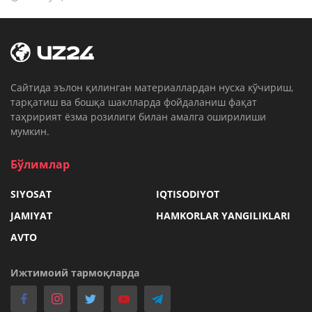
Cайтида эълон қилинган материаллардан нусха кўчириш,
тарқатиш ва бошқа шаклларда фойдаланиш фақат
таҳририят ёзма розилиги билан амалга оширилиши
мумкин.
Бўлимлар
SIYOSAT
IQTISODIYOT
JAMIYAT
HAMKORLAR YANGILIKLARI
AVTO
Ижтимоий тармоқларда