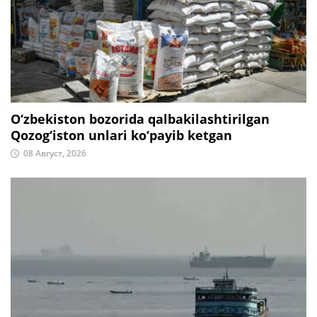
O‘zbekiston bozorida qalbakilashtirilgan
Qozog‘iston unlari ko‘payib ketgan
08 Август, 2026