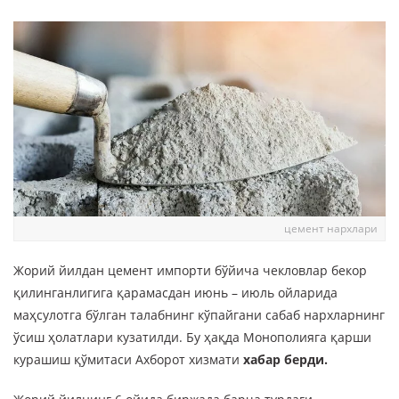
цемент нархлари
Жорий йилдан цемент импорти бўйича чекловлар бекор
қилинганлигига қарамасдан июнь – июль ойларида
маҳсулотга бўлган талабнинг кўпайгани сабаб нархларнинг
ўсиш ҳолатлари кузатилди. Бу ҳақда Монополияга қарши
курашиш қўмитаси Ахборот хизмати
хабар берди.