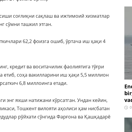
 ўсиши соғлиқни сақлаш ва ижтимоий хизматлар
нг сўмни ташкил этган.
ткичлари 62,2 фоизга ошиб, ўртача иш ҳақи 4
инг, кредит ва воситачилик фаолиятига тўғри
га етиб, соҳа вакилларини иш ҳақи 5,5 миллион
рсаткич 6,8 миллоинга етади.
En
bir
vaq
и энг яхши натижани кўрсатган. Ундан кейин,
0
ликаси, Тошкент вилояти аҳолиси ҳам нисбатан
ҳудудлар рўйхати сўнгида Фарғона ва Қашқадарё