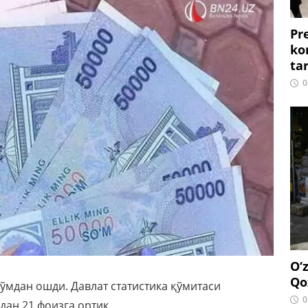
Pr
ko
ta
0
O‘
Qo
сўмдан ошди. Давлат статистика қўмитаси
0
дан 21 фоизга ортиқ.