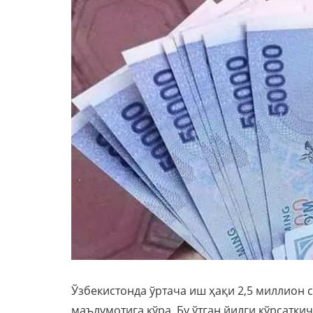
Ўзбекистонда ўртача иш ҳақи 2,5 миллион 
маълумотига кўра, Бу ўтган йилги кўрсаткич