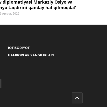
v diplomatiyasi Markaziy Osiyo va
nyo taqdirini qanday hal qilmoqda?
6 Август, 2026
IQTISODIYOT
HAMKORLAR YANGILIKLARI