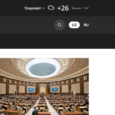
+26
Тошкент
Кечаси
+14
°
UZ
RU