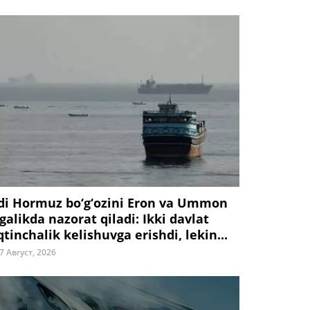
di Hormuz bo‘g‘ozini Eron va Ummon
galikda nazorat qiladi: Ikki davlat
tinchalik kelishuvga erishdi, lekin...
7 Август, 2026