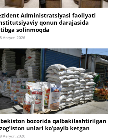
ezident Administratsiyasi faoliyati
nstitutsiyaviy qonun darajasida
rtibga solinmoqda
8 Август, 2026
zbekiston bozorida qalbakilashtirilgan
zog‘iston unlari ko‘payib ketgan
8 Август, 2026