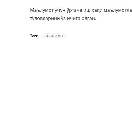
Маълумот учун ўртача иш ҳақи маълумотлар
тўловларини ўз ичига олган.
Теги :
IQTISODIYOT