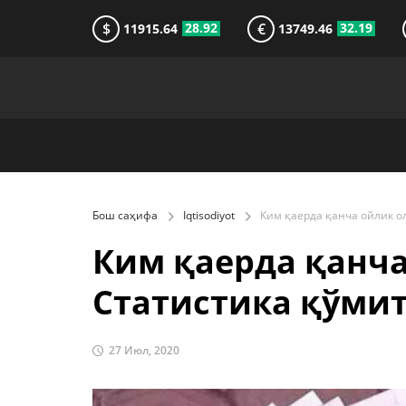
$
€
28.92
32.19
11915.64
13749.46
Бош саҳифа
Iqtisodiyot
Ким қаерда қанча
Статистика қўми
27 Июл, 2020