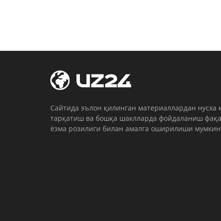
Cайтида эълон қилинган материаллардан нусха 
тарқатиш ва бошқа шаклларда фойдаланиш фақа
ёзма розилиги билан амалга оширилиши мумкин