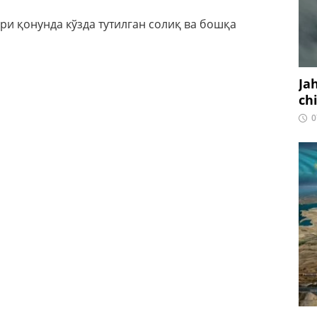
и қонунда кўзда тутилган солиқ ва бошқа
Ja
ch
0