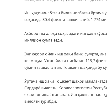
Иш ҳақининг ўтган йилга нисбатан ўртача
соҳасида 30,4 фоизни ташкил этиб, 1 774 ми
Ахборот ва алоқа соҳасидаги иш ҳақи кўрса
миллион сўмга етди.
Энг юқори ойлик иш ҳақи банк, суғурта, лиз
келмоқда. Ўтган йилга нисбатан 113,7 фоиз
сўмни ташкил этган. Тошкент шаҳрида бу кў
Ўртача иш ҳақи Тошкент шаҳри мамлакатдаг
Сирдарё вилояти, Қорақалпоғистон Респуб
яхши топишаётган экан. Иш ҳақи энг паст 
вилояти турибди.