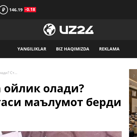
₽
-0.18
146.19
YANGILIKLAR
BIZ HAQIMIZDA
REKLAMA
Ким қаерда қанча ойлик олади? Статистика қўмитаси маълумот берди
 ойлик олади?
таси маълумот берди