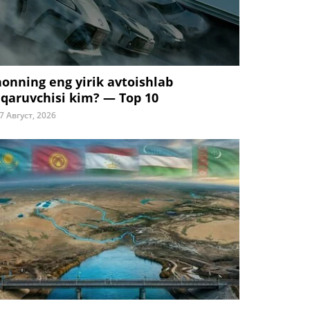
honning eng yirik avtoishlab
iqaruvchisi kim? — Top 10
7 Август, 2026