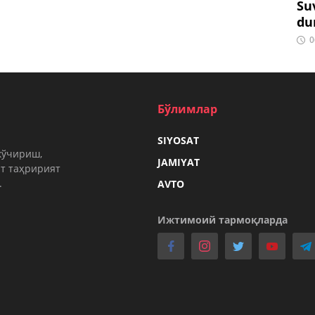
Su
du
0
Бўлимлар
SIYOSAT
кўчириш,
JAMIYAT
т таҳририят
.
AVTO
Ижтимоий тармоқларда