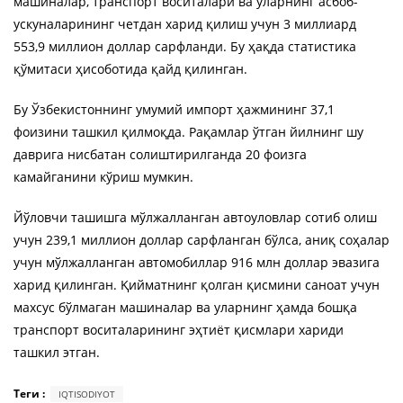
машиналар, транспорт воситалари ва уларнинг асбоб-
ускуналарининг четдан харид қилиш учун 3 миллиард
553,9 миллион доллар сарфланди. Бу ҳақда статистика
қўмитаси ҳисоботида қайд қилинган.
Бу Ўзбекистоннинг умумий импорт ҳажмининг 37,1
фоизини ташкил қилмоқда. Рақамлар ўтган йилнинг шу
даврига нисбатан солиштирилганда 20 фоизга
камайганини кўриш мумкин.
Йўловчи ташишга мўлжалланган автоуловлар сотиб олиш
учун 239,1 миллион доллар сарфланган бўлса, аниқ соҳалар
учун мўлжалланган автомобиллар 916 млн доллар эвазига
харид қилинган. Қийматнинг қолган қисмини саноат учун
махсус бўлмаган машиналар ва уларнинг ҳамда бошқа
транспорт воситаларининг эҳтиёт қисмлари хариди
ташкил этган.
Теги :
IQTISODIYOT