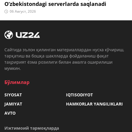
O‘zbekistondagi serverlarda saqlanadi
06 Август, 2026
Cайтида эълон қилинган материаллардан нусха кўчириш,
тарқатиш ва бошқа шаклларда фойдаланиш фақат
таҳририят ёзма розилиги билан амалга оширилиши
мумкин.
Бўлимлар
SIYOSAT
IQTISODIYOT
JAMIYAT
HAMKORLAR YANGILIKLARI
AVTO
Ижтимоий тармоқларда