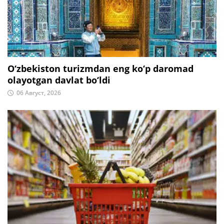
O‘zbekiston turizmdan eng ko‘p daromad
olayotgan davlat bo‘ldi
06 Август, 2026