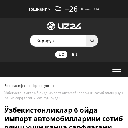
+26
Тошкент
Кечаси
+14
°
UZ
RU
Бош саҳифа
Iqtisodiyot
Ўзбекистонликлар 6 ойда импорт автомобилларини сотиб олиш учун
қанча сарфлагани маълум бўлди
Ўзбекистонликлар 6 ойда
импорт автомобилларини сотиб
олиш учун қанча сарфлагани