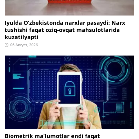
Iyulda O‘zbekistonda narxlar pasaydi: Narx
tushishi faqat oziq-ovqat mahsulotlarida
kuzatilyapti
06 Август, 2026
Biometrik ma’lumotlar endi faqat