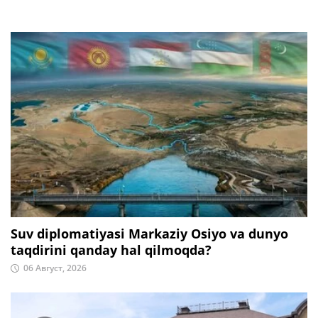
Suv diplomatiyasi Markaziy Osiyo va dunyo
taqdirini qanday hal qilmoqda?
06 Август, 2026