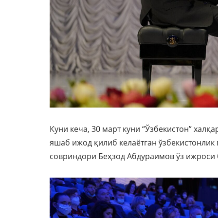
Куни кеча, 30 март куни “Ўзбекистон” хал
яшаб ижод қилиб келаётган ўзбекистонлик
совриндори Беҳзод Абдураимов ўз ижроси 