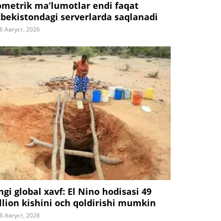
ometrik ma’lumotlar endi faqat
zbekistondagi serverlarda saqlanadi
6 Август, 2026
ngi global xavf: El Nino hodisasi 49
llion kishini och qoldirishi mumkin
6 Август, 2026