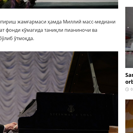
нтириш жамғармаси ҳамда Миллий масс-медиани
т фонди кўмагида таниқли пианиночи ва
бўлиб ўтмоқда.
Sa
or
0