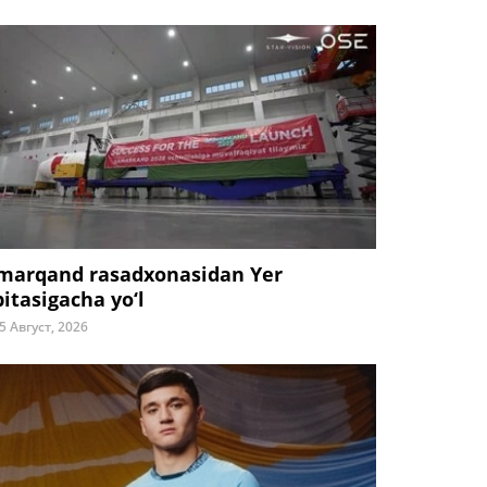
marqand rasadxonasidan Yer
bitasigacha yo‘l
5 Август, 2026