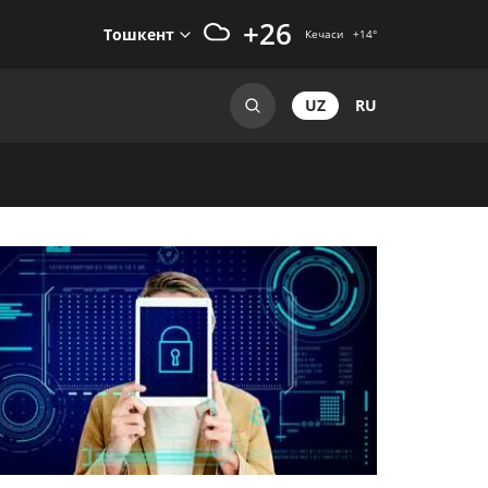
+26
Тошкент
Кечаси
+14
°
UZ
RU