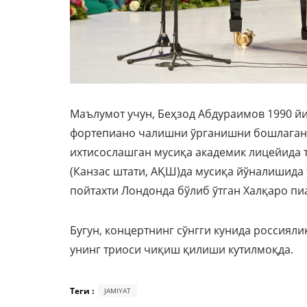
Маълумот учун, Беҳзод Абдураимов 1990 йи
фортепиано чалишни ўрганишни бошлаган.
ихтисослашган мусиқа академик лицейида т
(Канзас штати, АҚШ)да мусиқа йўналишида 
пойтахти Лондонда бўлиб ўтган Халқаро пи
Бугун, концертнинг сўнгги кунида россиял
унинг триоси чиқиш қилиши кутилмоқда.
Теги :
JAMIYAT