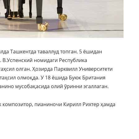
лда Ташкентда таваллуд топган. 5 ёшидан
 В.Успенский номидаги Республика
аҳсил олган. Ҳозирда Парквилл Университети
таҳсил олмоқда. У 18 ёшида Буюк Британия
анино мусобақасида олий ўринни эгаллаган.
ик композитор, пианиночи Кирилл Рихтер ҳамда