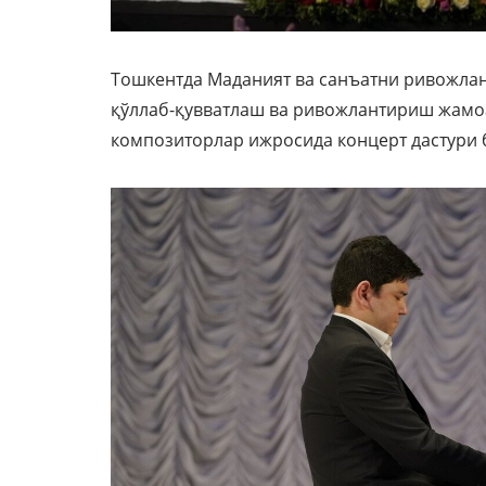
Тошкентда Маданият ва санъатни ривожла
қўллаб-қувватлаш ва ривожлантириш жамоа
композиторлар ижросида концерт дастури 