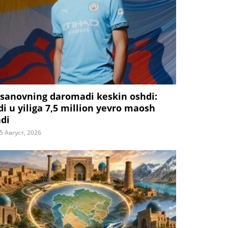
sanovning daromadi keskin oshdi:
di u yiliga 7,5 million yevro maosh
adi
5 Август, 2026