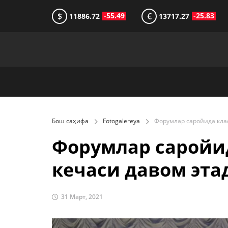
$
€
-55.49
-25.83
11886.72
13717.27
Бош саҳифа
Fotogalereya
Форумлар саройи
кечаси давом эта
31 Март, 2021