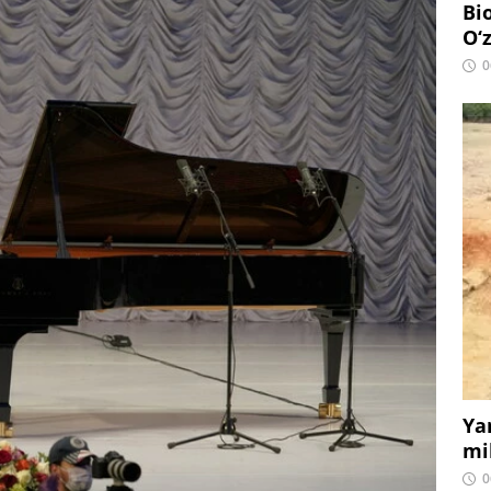
Bi
O‘
0
Ya
mi
0