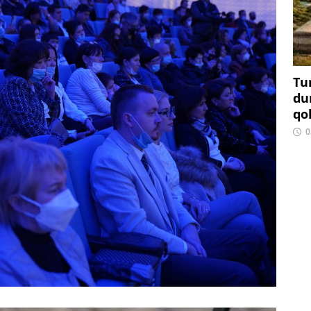
Tu
du
qo
0