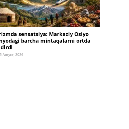
rizmda sensatsiya: Markaziy Osiyo
nyodagi barcha mintaqalarni ortda
ldirdi
5 Август, 2026