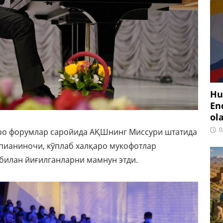
Hu
En
ol
0
қаро форумлар саройида АҚШнинг Миссури штатида
 пианиночи, кўплаб халқаро мукофотлар
билан йиғилганларни мамнун этди.