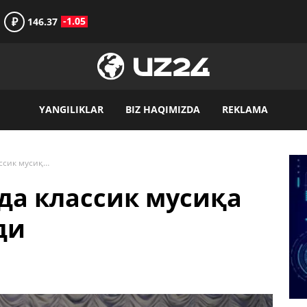
₽
-1.05
146.37
YANGILIKLAR
BIZ HAQIMIZDA
REKLAMA
Форумлар саройида классик мусиқа кечаси давом этади
да классик мусиқа
ди