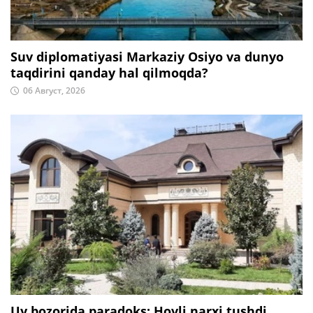
Suv diplomatiyasi Markaziy Osiyo va dunyo
taqdirini qanday hal qilmoqda?
06 Август, 2026
Uy bozorida paradoks: Hovli narxi tushdi,