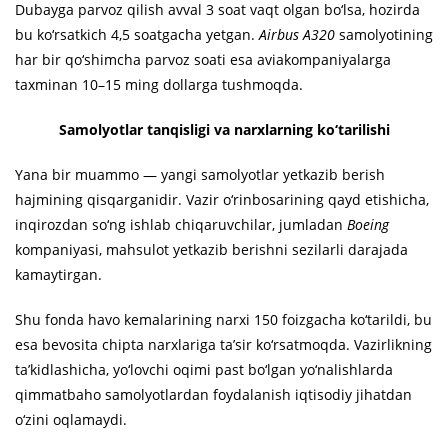
Dubayga parvoz qilish avval 3 soat vaqt olgan bo‘lsa, hozirda
bu ko‘rsatkich 4,5 soatgacha yetgan.
Airbus A320
samolyotining
har bir qo‘shimcha parvoz soati esa aviakompaniyalarga
taxminan 10–15 ming dollarga tushmoqda.
Samolyotlar tanqisligi va narxlarning ko‘tarilishi
Yana bir muammo — yangi samolyotlar yetkazib berish
hajmining qisqarganidir. Vazir o‘rinbosarining qayd etishicha,
inqirozdan so‘ng ishlab chiqaruvchilar, jumladan
Boeing
kompaniyasi, mahsulot yetkazib berishni sezilarli darajada
kamaytirgan.
Shu fonda havo kemalarining narxi 150 foizgacha ko‘tarildi, bu
esa bevosita chipta narxlariga ta’sir ko‘rsatmoqda. Vazirlikning
ta’kidlashicha, yo‘lovchi oqimi past bo‘lgan yo‘nalishlarda
qimmatbaho samolyotlardan foydalanish iqtisodiy jihatdan
o‘zini oqlamaydi.