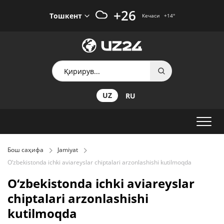
+26
Тошкент
Кечаси
+14
°
UZ
RU
Бош саҳифа
Jamiyat
O‘zbekistonda ichki aviareyslar chiptalari arzonlashishi kutilmoqda
O‘zbekistonda ichki aviareyslar
chiptalari arzonlashishi
kutilmoqda