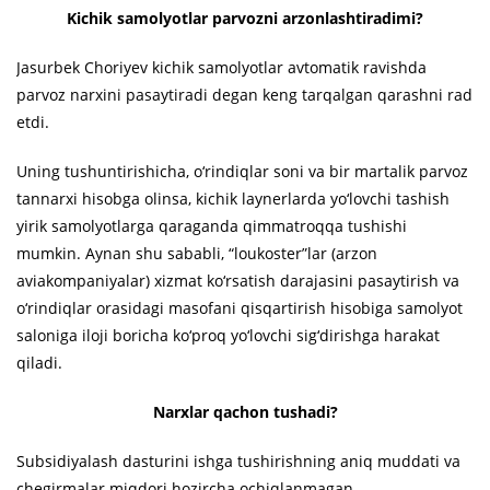
Kichik samolyotlar parvozni arzonlashtiradimi?
Jasurbek Choriyev kichik samolyotlar avtomatik ravishda
parvoz narxini pasaytiradi degan keng tarqalgan qarashni rad
etdi.
Uning tushuntirishicha, o‘rindiqlar soni va bir martalik parvoz
tannarxi hisobga olinsa, kichik laynerlarda yo‘lovchi tashish
yirik samolyotlarga qaraganda qimmatroqqa tushishi
mumkin. Aynan shu sababli, “loukoster”lar (arzon
aviakompaniyalar) xizmat ko‘rsatish darajasini pasaytirish va
o‘rindiqlar orasidagi masofani qisqartirish hisobiga samolyot
saloniga iloji boricha ko‘proq yo‘lovchi sig‘dirishga harakat
qiladi.
Narxlar qachon tushadi?
Subsidiyalash dasturini ishga tushirishning aniq muddati va
chegirmalar miqdori hozircha ochiqlanmagan.