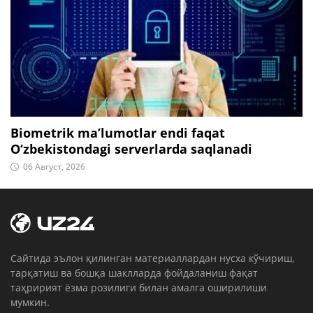
Biometrik ma’lumotlar endi faqat
O‘zbekistondagi serverlarda saqlanadi
06 Август, 2026
Cайтида эълон қилинган материаллардан нусха кўчириш,
тарқатиш ва бошқа шаклларда фойдаланиш фақат
таҳририят ёзма розилиги билан амалга оширилиши
мумкин.