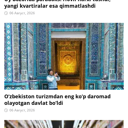
yangi kvartiralar esa qimmatlashdi
06 Август, 2026
O‘zbekiston turizmdan eng ko‘p daromad
olayotgan davlat bo‘ldi
06 Август, 2026