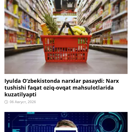
Iyulda O‘zbekistonda narxlar pasaydi: Narx
tushishi faqat oziq-ovqat mahsulotlarida
kuzatilyapti
06 Август, 2026