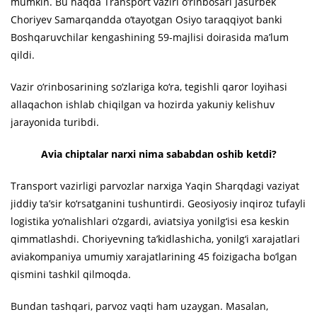
mumkin. Bu haqda Transport vaziri o‘rinbosari Jasurbek
Choriyev Samarqandda o‘tayotgan Osiyo taraqqiyot banki
Boshqaruvchilar kengashining 59-majlisi doirasida ma’lum
qildi.
Vazir o‘rinbosarining so‘zlariga ko‘ra, tegishli qaror loyihasi
allaqachon ishlab chiqilgan va hozirda yakuniy kelishuv
jarayonida turibdi.
Avia chiptalar narxi nima sababdan oshib ketdi?
Transport vazirligi parvozlar narxiga Yaqin Sharqdagi vaziyat
jiddiy ta’sir ko‘rsatganini tushuntirdi. Geosiyosiy inqiroz tufayli
logistika yo‘nalishlari o‘zgardi, aviatsiya yonilg‘isi esa keskin
qimmatlashdi. Choriyevning ta’kidlashicha, yonilg‘i xarajatlari
aviakompaniya umumiy xarajatlarining 45 foizigacha bo‘lgan
qismini tashkil qilmoqda.
Bundan tashqari, parvoz vaqti ham uzaygan. Masalan,