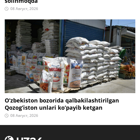
solinmoqda
08 Август, 2026
O‘zbekiston bozorida qalbakilashtirilgan
Qozog‘iston unlari ko‘payib ketgan
08 Август, 2026