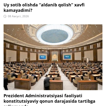
Uy sotib olishda “aldanib qolish” xavfi
kamayadimi?
08 Август, 2026
Prezident Administratsiyasi faoliyati
konstitutsiyaviy qonun darajasida tartibga