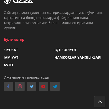
Cайтида эълон қилинган материаллардан нусха кўчириш,
тарқатиш ва бошқа шаклларда фойдаланиш фақат
таҳририят ёзма розилиги билан амалга оширилиши
мумкин.
Бўлимлар
SIYOSAT
IQTISODIYOT
JAMIYAT
HAMKORLAR YANGILIKLARI
AVTO
Ижтимоий тармоқларда