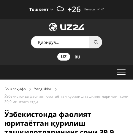
+26
Тошкент
Кечаси
+14
°
UZ
RU
Бош саҳифа
Yangiliklar
Ўзбекистонда фаолият юритаётган қурилиш ташкилотларининг сони
39,9 мингтага етди
Ўзбекистонда фаолият
юритаётган қурилиш
ташкилотларининг сони 39,9