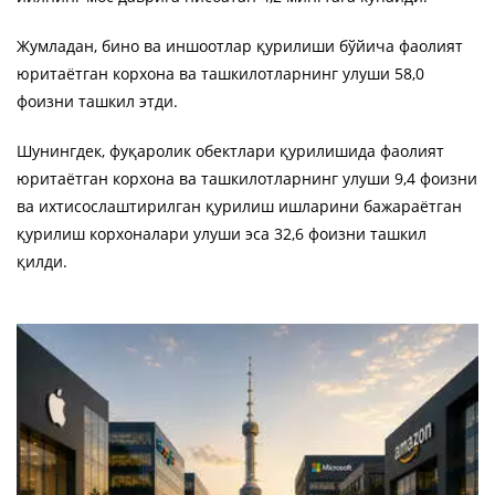
Жумладан, бино ва иншоотлар қурилиши бўйича фаолият
юритаётган корхона ва ташкилотларнинг улуши 58,0
фоизни ташкил этди.
Шунингдек, фуқаролик обектлари қурилишида фаолият
юритаётган корхона ва ташкилотларнинг улуши 9,4 фоизни
ва ихтисослаштирилган қурилиш ишларини бажараётган
қурилиш корхоналари улуши эса 32,6 фоизни ташкил
қилди.