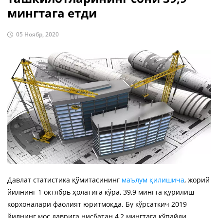
мингтага етди
05 Ноябр, 2020
Давлат статистика қўмитасининг
маълум қилишича
, жорий
йилнинг 1 октябрь ҳолатига кўра, 39,9 мингта қурилиш
корхоналари фаолият юритмоқда. Бу кўрсаткич 2019
йилнинг мос даврига нисбатан 4,2 мингтага кўпайди.