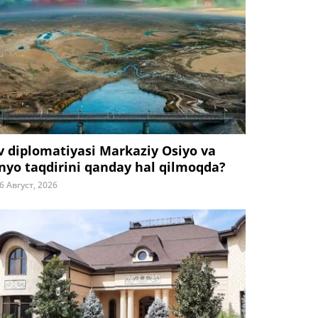
v diplomatiyasi Markaziy Osiyo va
nyo taqdirini qanday hal qilmoqda?
6 Август, 2026