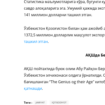
Статистика маълумотларига кўра, бугунги к
савдо алоқаларига эга. Умумий ҳажмда эксп
141 миллион долларни ташкил этган.
Ўзбекистон Қозоғистон билан ҳам ажойиб а
1372,5 миллион долларлик маҳсулот экспор
ташкил этган
.
АҚШда Б
АҚШ пойтахтида буюк олим Абу Райҳон Беру
Ўзбекистон элчихонаси олдига ўрнатилди.
бағишланган “The Genius og their Age" ки
қатнашди
.
Теги :
JAMIYAT
IQTISODIYOT