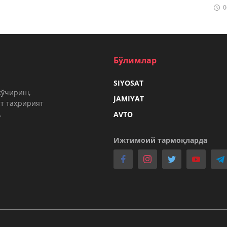
0
Бўлимлар
SIYOSAT
кўчириш,
JAMIYAT
т таҳририят
.
AVTO
Ижтимоий тармоқларда