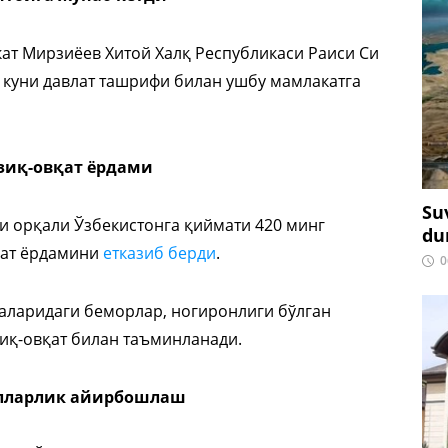
ат Мирзиёев Хитой Халқ Республикаси Раиси Си
 куни давлат ташрифи билан ушбу мамлакатга
озиқ-овқат ёрдами
Su
ри орқали Ўзбекистонга қиймати 420 минг
du
қат ёрдамини
етказиб берди
.
0
саларидаги беморлар, ногиронлиги бўлган
зиқ-овқат билан таъминланади.
олларлик айирбошлаш