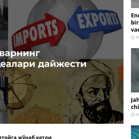
En
bir
vaq
0
Ja
ch
0
итойга жўнаб кетди