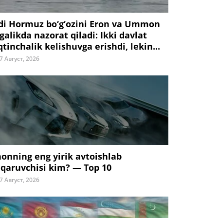
di Hormuz bo‘g‘ozini Eron va Ummon
galikda nazorat qiladi: Ikki davlat
tinchalik kelishuvga erishdi, lekin...
7 Август, 2026
honning eng yirik avtoishlab
iqaruvchisi kim? — Top 10
7 Август, 2026