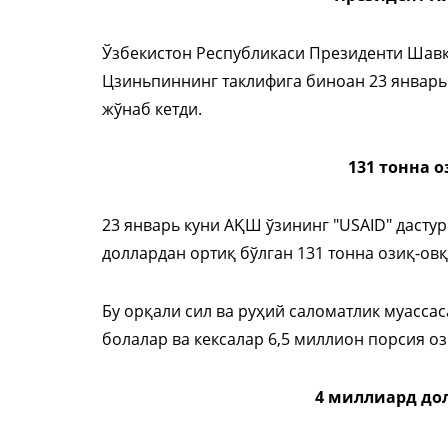
Ўзбекистон Республикаси Президенти Шавк
Цзиньпиннинг таклифига биноан 23 январь
жўнаб кетди.
131 тонна 
23 январь куни АҚШ ўзининг "USAID" дасту
доллардан ортиқ бўлган 131 тонна озиқ-ов
Бу орқали сил ва руҳий саломатлик муасса
болалар ва кексалар 6,5 миллион порсия о
4 миллиард д