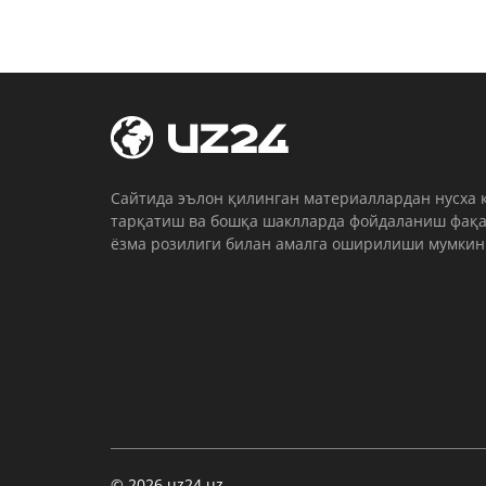
Cайтида эълон қилинган материаллардан нусха 
тарқатиш ва бошқа шаклларда фойдаланиш фақа
ёзма розилиги билан амалга оширилиши мумкин
© 2026 uz24.uz