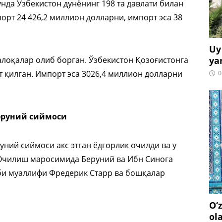
унда Ўзбекистон дунёнинг 198 та давлати билан
орт 24 426,2 миллион долларни, импорт эса 38
Uy
ya
лоқалар олиб борган. Ўзбекистон Қозоғистонга
т қилган. Импорт эса 3026,4 миллион долларни
0
еруний сиймоси
ний сиймоси акс этган ёдгорлик очилди ва у
 Очилиш маросимида Беруний ва Ибн Синога
тоби муаллифи Фредерик Старр ва бошқалар
O‘
ol