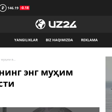
₽
-0.18
146.19
YANGILIKLAR
BIZ HAQIMIZDA
REKLAMA
2024 йил 23 январнинг энг муҳим воқеалари дайжести
рнинг энг муҳим
сти