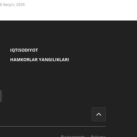
6 Август, 2026
IQTISODIYOT
HAMKORLAR YANGILIKLARI
Biz haqimizda
Reklama