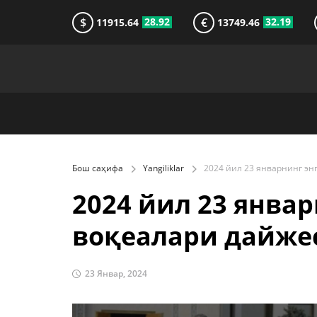
$
€
28.92
32.19
11915.64
13749.46
Бош саҳифа
Yangiliklar
2024 йил 23 янва
воқеалари дайже
23 Январ, 2024