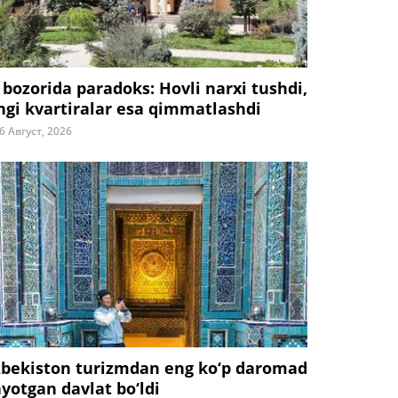
 bozorida paradoks: Hovli narxi tushdi,
ngi kvartiralar esa qimmatlashdi
6 Август, 2026
zbekiston turizmdan eng ko‘p daromad
ayotgan davlat bo‘ldi