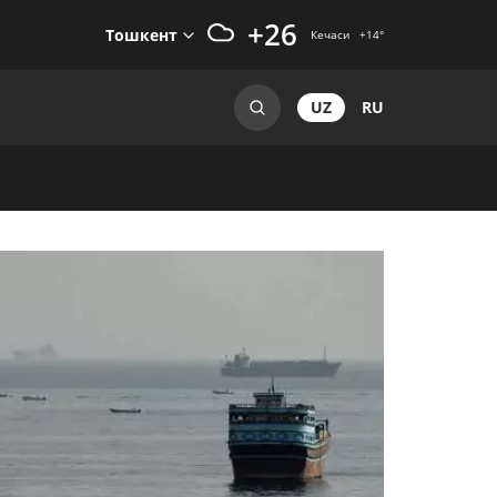
+26
Тошкент
Кечаси
+14
°
UZ
RU