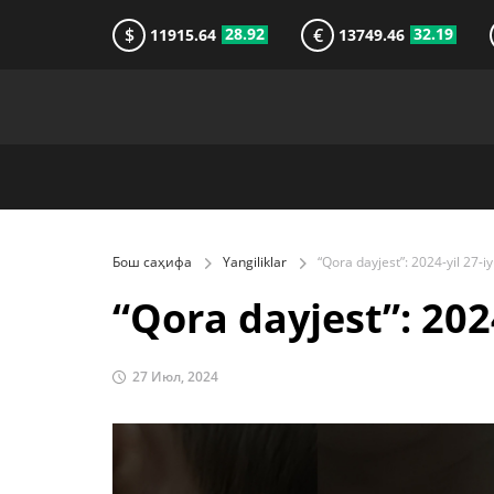
$
€
28.92
32.19
11915.64
13749.46
Бош саҳифа
Yangiliklar
“Qora dayjest”: 2024
27 Июл, 2024