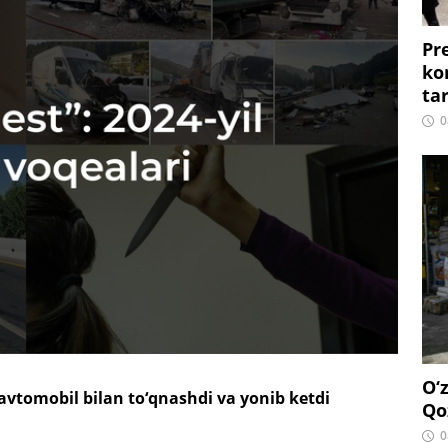
Pr
ko
ta
0
O‘
vtomobil bilan to‘qnashdi va yonib ketdi
Qo
0