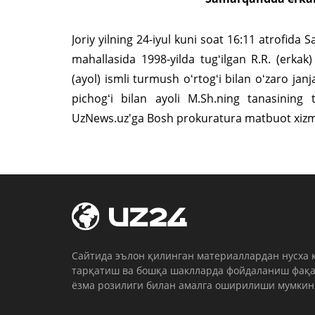
Joriy yilning 24-iyul kuni soat 16:11 atrofid
mahallasida 1998-yilda tugʻilgan R.R. (erkak
(ayol) ismli turmush oʻrtogʻi bilan oʻzaro jan
pichogʻi bilan ayoli M.Sh.ning tanasining 
UzNews.uz'ga Bosh prokuratura matbuot xizm
Cайтида эълон қилинган материаллардан нусха 
тарқатиш ва бошқа шаклларда фойдаланиш фақа
ёзма розилиги билан амалга оширилиши мумкин