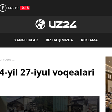
₽
-0.18
146.19
YANGILIKLAR
BIZ HAQIMIZDA
REKLAMA
“Qora dayjest”: 2024-yil 27-iyul voqealari
-yil 27-iyul voqealari