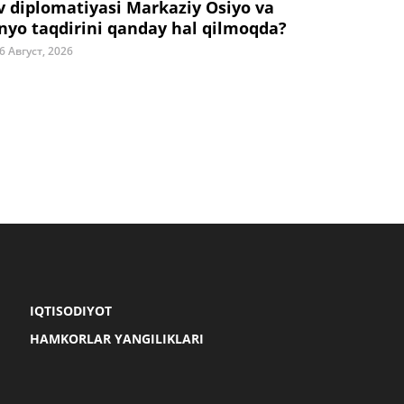
v diplomatiyasi Markaziy Osiyo va
nyo taqdirini qanday hal qilmoqda?
6 Август, 2026
IQTISODIYOT
HAMKORLAR YANGILIKLARI