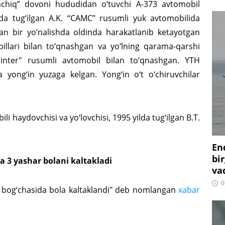
amchiq” dovoni hududidan o‘tuvchi A-373 avtomobil
ilda tug‘ilgan A.K. “CAMC” rusumli yuk avtomobilida
ilan bir yo‘nalishda oldinda harakatlanib ketayotgan
llari bilan to‘qnashgan va yo‘lning qarama-qarshi
inter" rusumli avtomobil bilan to‘qnashgan. YTH
 yong‘in yuzaga kelgan. Yong‘in o‘t o‘chiruvchilar
i haydovchisi va yo‘lovchisi, 1995 yilda tug‘ilgan B.T.
En
bir
 3 yashar bolani kaltakladi
vaq
0
ar bog‘chasida bola kaltaklandi" deb nomlangan
xabar