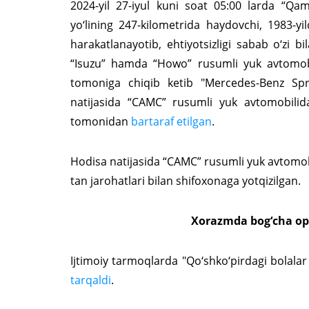
2024-yil 27-iyul kuni soat 05:00 larda “Q
yo‘lining 247-kilometrida haydovchi, 1983-y
harakatlanayotib, ehtiyotsizligi sabab o‘zi b
“Isuzu” hamda “Howo” rusumli yuk avtomobi
tomoniga chiqib ketib "Mercedes-Benz Spr
natijasida “CAMC” rusumli yuk avtomobilida
tomonidan
bartaraf etilgan
.
Hodisa natijasida “CAMC” rusumli yuk avtomobil
tan jarohatlari bilan shifoxonaga yotqizilgan.
Xorazmda bog‘cha opa
Ijtimoiy tarmoqlarda "Qo‘shko‘pirdagi bolal
tarqaldi
.