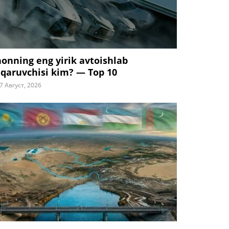
honning eng yirik avtoishlab
iqaruvchisi kim? — Top 10
7 Август, 2026