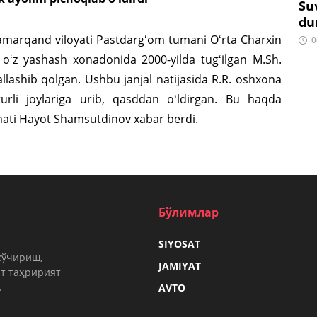
Su
du
a Samarqand viloyati Pastdargʻom tumani Oʻrta Charxin
0
) oʻz yashash xonadonida 2000-yilda tugʻilgan M.Sh.
jallashib qolgan. Ushbu janjal natijasida R.R. oshxona
turli joylariga urib, qasddan oʻldirgan. Bu haqda
ati Hayot Shamsutdinov xabar berdi.
Бўлимлар
SIYOSAT
кўчириш,
JAMIYAT
т таҳририят
.
AVTO