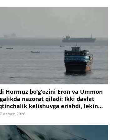
di Hormuz bo‘g‘ozini Eron va Ummon
galikda nazorat qiladi: Ikki davlat
tinchalik kelishuvga erishdi, lekin...
7 Август, 2026