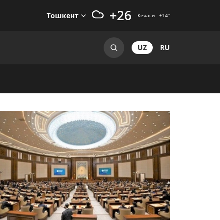
+26
Тошкент
Кечаси
+14
°
UZ
RU