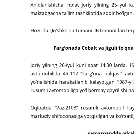
Aniqlanishicha, holat joriy yilning 25-iyul 
maktabgacha ta’lim tashkilotida sodir bo‘lgan.
Hozirda Qo‘shko‘pir tumani IIB tomonidan ter
Fargʻonada Cobalt va Jiguli to‘qn
Joriy yilning 26-iyul kuni soat 14:30 larda, 
avtomobilida 4R-112 “Farg‘ona halqasi” avto
yo‘nalishida harakatlanib kelayotgan 1987-yi
rusumli avtomobiliga yo‘l bermay qayrilishi nat
Oqibatda “Vaz-2103” rusumli avtomobil hay
markaziy shifoxonasiga yotqizilgan va ko‘rsa
Samarqandda erkak 