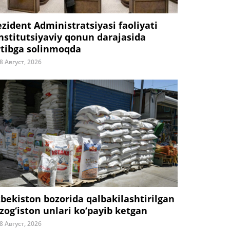
ezident Administratsiyasi faoliyati
nstitutsiyaviy qonun darajasida
rtibga solinmoqda
8 Август, 2026
zbekiston bozorida qalbakilashtirilgan
zog‘iston unlari ko‘payib ketgan
8 Август, 2026