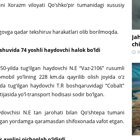
kuni Xorazm viloyati Qo‘shko‘pir tumanidagi xususiy
govga qadar tekshiruv harakatlari olib borilmoqda.
Ja
ch
ashuvida 74 yoshli haydovchi halok bo‘ldi
0
1950-yilda tug‘ilgan haydovchi N.E “Vaz-2106” rusumli
mobil yo‘lining 228 km.da qayrilib olish joyida o‘z
lda tug‘ilgan haydovchi T.R boshqaruvidagi “Cobalt”
ijasida yo‘l-transport hodisasi sodir bo‘lgan.
dovchisi N.E tan jarohati bilan Qo‘shtepa tumani
tilgan yordamga qaramasdan shifoxonada vafot etgan.
ayolini pichoqlab oʻldirdi