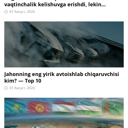
vaqtinchalik kelishuvga erishdi, lekin...
07 Август, 2026
Jahonning eng yirik avtoishlab chiqaruvchisi
kim? — Top 10
07 Август, 2026