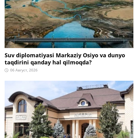
Suv diplomatiyasi Markaziy Osiyo va dunyo
taqdirini qanday hal qilmoqda?
06 Август, 2026