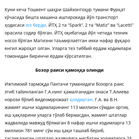
Куни кеча Тошкент шаҳри Шайхонтоҳур тумани Фурқат
кўчасида бешта машина иштирокида йўл-транспорт
ҳодисаси
юз берди
. ЙТҲ 2 та “Spark”, 2 та “Matiz” ва “Lacetti”
орасила содир бўлган. ЙТҲ оқибатида йўл четида техник
носоз бўлган Матизни таъмирлаётган икки нафар фуқаро
енгил жароҳат олган. Уларга тез тиббий ёрдам ходимлари
томонидан биринчи ёрдам кўрсатилган.
Бозор раиси қамоққа олинди
Ижтимоий тармоқда Пахтачи туманидаги бозорга раис
этиб тайинланган Г.А.нинг қамалганидан онаси Т.Алиева
норози бўлиб видеомурожаат
қолдирган
. Г.А. ва В.Н.
жамият ишчи ходимларининг 113 миллион сўмдан ортиқ
иш ҳақларини уларга тўлаб бермасдан, жамият штатлар
жадвалида мавжуд бўлмаган 8 нафар ишчи ходимларга 13
миллион 781 минг сўм иш ҳақи ташлаб бериб,
тасдиқланган штатлар жадвалига нисбатан ходимларга 24