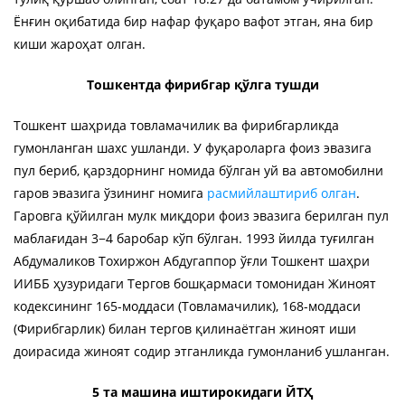
Ёнғин оқибатида бир нафар фуқаро вафот этган, яна бир
киши жароҳат олган.
Тошкентда фирибгар қўлга тушди
Тошкент шаҳрида товламачилик ва фирибгарликда
гумонланган шахс ушланди. У фуқароларга фоиз эвазига
пул бериб, қарздорнинг номида бўлган уй ва автомобилни
гаров эвазига ўзининг номига
расмийлаштириб олган
.
Гаровга қўйилган мулк миқдори фоиз эвазига берилган пул
маблағидан 3−4 баробар кўп бўлган. 1993 йилда туғилган
Абдумаликов Тохиржон Абдугаппор ўғли Тошкент шаҳри
ИИББ ҳузуридаги Тергов бошқармаси томонидан Жиноят
кодексининг 165-моддаси (Товламачилик), 168-моддаси
(Фирибгарлик) билан тергов қилинаётган жиноят иши
доирасида жиноят содир этганликда гумонланиб ушланган.
5 та машина иштирокидаги ЙТҲ