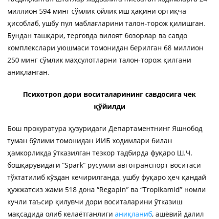
миллион 594 минг сўмлик ойлик иш ҳақини ортиқча
ҳисоблаб, ушбу пул маблағларини талон-торож қилишган.
Бундан ташқари, терговда вилоят бозорлар ва савдо
комплекслари уюшмаси томонидан берилган 68 миллион
250 минг сўмлик маҳсулотларни талон-торож қилгани
аниқланган.
Психотроп дори воситаларининг савдосига чек
қўйилди
Бош прокуратура ҳузуридаги Департаментнинг Яшнобод
туман бўлими томонидан ИИБ ходимлари билан
ҳамкорликда ўтказилган тезкор тадбирда фуқаро Ш.Ч.
бошқарувидаги “Spark” русумли автотранспорт воситаси
тўхтатилиб кўздан кечирилганда, ушбу фуқаро ҳеч қандай
ҳужжатсиз жами 518 дона “Regapin” ва “Tropikamid” номли
кучли таъсир қилувчи дори воситаларини ўтказиш
мақсадида олиб келаётганлиги
аниқланиб
, ашёвий далил