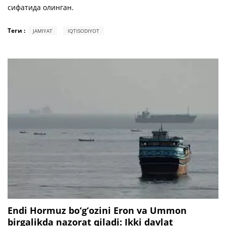
сифатида олинган.
Теги :
JAMIYAT
IQTISODIYOT
Endi Hormuz bo‘g‘ozini Eron va Ummon
birgalikda nazorat qiladi: Ikki davlat