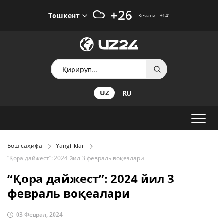
+26
Тошкент
Кечаси
+14
°
UZ
RU
Бош саҳифа
Yangiliklar
“Қора дайжест”: 2024 йил 3 февраль воқеалари
“Қора дайжест”: 2024 йил 3
февраль воқеалари
03 Феврал, 2024