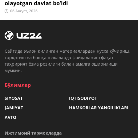
olayotgan davlat bo‘ldi
06 Август, 2026
Cайтида эълон қилинган материаллардан нусха кўчириш,
тарқатиш ва бошқа шаклларда фойдаланиш фақат
таҳририят ёзма розилиги билан амалга оширилиши
мумкин.
Бўлимлар
SIYOSAT
IQTISODIYOT
JAMIYAT
HAMKORLAR YANGILIKLARI
AVTO
Ижтимоий тармоқларда