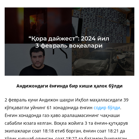
Андижондаги ёнғинда бир киши ҳалок бўлди
2 февраль куни Андижон шаҳри Иқбол маҳалласидаги 39
кўпқаватли уйнинг 61 хонадонида ёнғин
содир бўлди
.
Ёнғин хонадонда газ-ҳаво аралашмасининг чақнаши
сабабли юзага келган. Воқеа жойига 3 та ёнғин-қутқарув
экипажлари соат 18:18 етиб борган, ёнғин соат 18:21 да
тўлиқ қуршаб олинган, соат 18:27 да батамом ўчирилган.