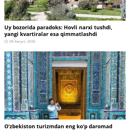
Uy bozorida paradoks: Hovli narxi tushdi,
yangi kvartiralar esa qimmatlashdi
06 Август, 2026
O‘zbekiston turizmdan eng ko‘p daromad