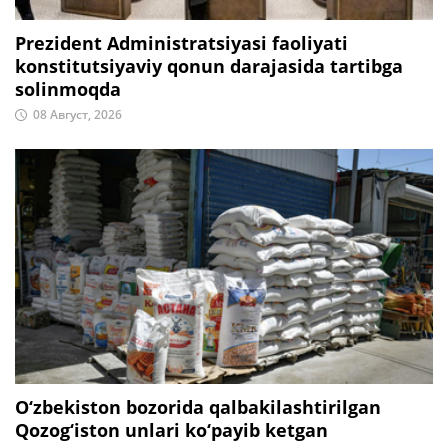
Prezident Administratsiyasi faoliyati
konstitutsiyaviy qonun darajasida tartibga
solinmoqda
08 Август, 2026
O‘zbekiston bozorida qalbakilashtirilgan
Qozog‘iston unlari ko‘payib ketgan