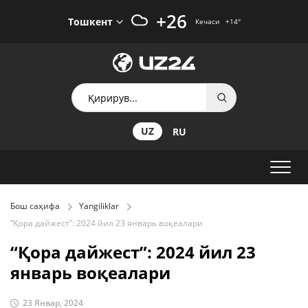
+26
Тошкент
Кечаси
+14
°
UZ
RU
Бош саҳифа
Yangiliklar
“Қора дайжест”: 2024 йил 23 январь воқеалари
“Қора дайжест”: 2024 йил 23
январь воқеалари
23 Январ, 2024