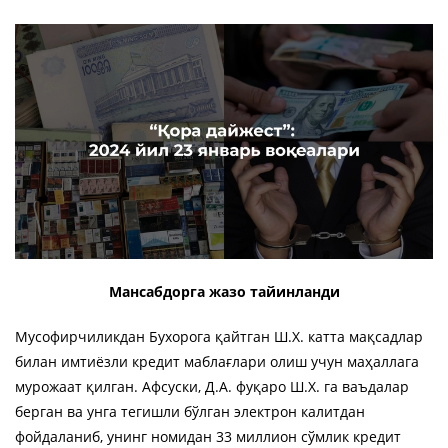
Мансабдорга жазо тайинланди
Мусофирчиликдан Бухорога қайтган Ш.Х. катта мақсадлар
билан имтиёзли кредит маблағлари олиш учун маҳаллага
мурожаат қилган. Афсуски, Д.А. фуқаро Ш.Х. га ваъдалар
берган ва унга тегишли бўлган электрон калитдан
фойдаланиб, унинг номидан 33 миллион сўмлик кредит