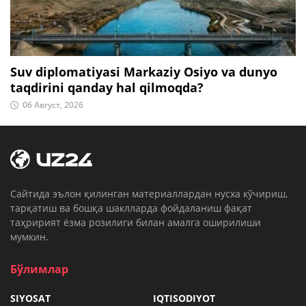
Suv diplomatiyasi Markaziy Osiyo va dunyo
taqdirini qanday hal qilmoqda?
06 Август, 2026
Cайтида эълон қилинган материаллардан нусха кўчириш,
тарқатиш ва бошқа шаклларда фойдаланиш фақат
таҳририят ёзма розилиги билан амалга оширилиши
мумкин.
Бўлимлар
SIYOSAT
IQTISODIYOT