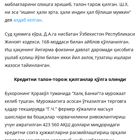
маблағларини олишга эришиб, талон-тарож қилган. Ш.Х.
ни эса “ишинг ҳали эрта, ҳали индин ҳал бўлиши мумкин”
дея
алдаб келган
.
Суд ҳукмига кўра, Д.А.га нисбатан Ўзбекистон Республикаси
Жиноят кодекси, 168-моддаси билан айблов қўлланилган.
Иш ҳақининг йигирма фоизини давлат даромади ҳисобига
ушлаб қолиш йўли билан икки йил ахлоқ тузатиш ишлари
жазоси тайинланган.
Кредитни талон-торож қилганлар қўлга олинди
Бухоронинг Қоракўл туманида “Халқ Банки”га мурожаат
келиб тушган. Мурожаатига асосан ўтказилган терговга
қадар текширувда “Г.Ч.” фермер хўжалиги масъул
шахслари ва бошқалар чорвачиликни ривожлантириш
учун ажратилган 423 560 АҚШ доллари миқдоридаги
кредитни сохта ҳужжатларни расмийлаштириш орқали