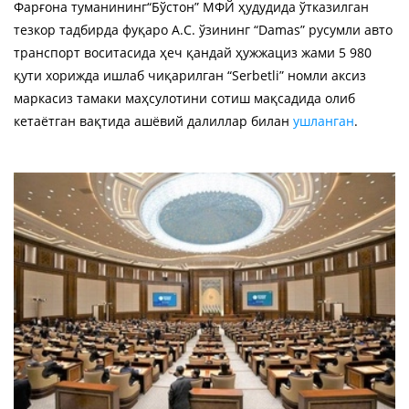
Фарғона туманининг“Бўстон” МФЙ ҳудудида ўтказилган
тезкор тадбирда фуқаро А.С. ўзининг “Damas” русумли авто
транспорт воситасида ҳеч қандай ҳужжациз жами 5 980
қути хорижда ишлаб чиқарилган “Serbetli” номли аксиз
маркасиз тамаки маҳсулотини сотиш мақсадида олиб
кетаётган вақтида ашёвий далиллар билан
ушланган
.