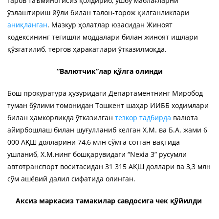
гаров таъминотисиз қолдириб, ушбу маблағларни
ўзлаштириш йўли билан талон-торож қилганликлари
аниқланган
. Мазкур ҳолатлар юзасидан Жиноят
кодексининг тегишли моддалари билан жиноят ишлари
қўзғатилиб, тергов ҳаракатлари ўтказилмоқда.
“Валютчик”лар қўлга олинди
Бош прокуратура ҳузуридаги Департаментнинг Миробод
туман бўлими томонидан Тошкент шаҳар ИИББ ходимлари
билан ҳамкорликда ўтказилган
тезкор тадбирда
валюта
айирбошлаш билан шуғулланиб келган Х.М. ва Б.А. жами 6
000 АҚШ долларини 74,6 млн сўмга сотган вақтида
ушланиб, Х.М.нинг бошқарувидаги “Nexia 3” русумли
автотранспорт воситасидан 31 315 АҚШ доллари ва 3,3 млн
сўм ашёвий далил сифатида олинган.
Аксиз маркасиз тамакилар савдосига чек қўйилди