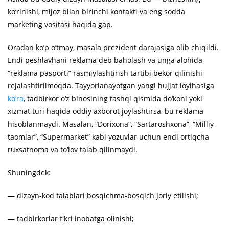
ko‘rinishi, mijoz bilan birinchi kontakti va eng sodda
marketing vositasi haqida gap.
Oradan ko‘p o‘tmay, masala prezident darajasiga olib chiqildi.
Endi peshlavhani reklama deb baholash va unga alohida
“reklama pasporti” rasmiylashtirish tartibi bekor qilinishi
rejalashtirilmoqda. Tayyorlanayotgan yangi hujjat loyihasiga
ko‘ra
, tadbirkor o‘z binosining tashqi qismida do‘koni yoki
xizmat turi haqida oddiy axborot joylashtirsa, bu reklama
hisoblanmaydi. Masalan, “Dorixona”, “Sartaroshxona”, “Milliy
taomlar”, “Supermarket” kabi yozuvlar uchun endi ortiqcha
ruxsatnoma va to‘lov talab qilinmaydi.
Shuningdek:
— dizayn-kod talablari bosqichma-bosqich joriy etilishi;
— tadbirkorlar fikri inobatga olinishi;