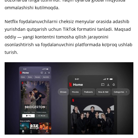
ommalashishi kutilmoqda.
Netflix foydalanuvchilarni cheksiz menyular orasida adashib
yurishdan qutqarish uchun TikTok formatini tanladi. Maqsad
oddiy — yangi kontentni tomosha qilish jarayonini
osonlashtirish va foydalanuvchini platformada ko‘proq ushlab
turish.