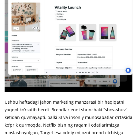
Ushbu haftadagi jahon marketing manzarasi bir haqiqatni
yaqqol ko‘rsatib berdi. Brendlar endi shunchaki “shov-shuv”
ketidan quvmayapti, balki SI va insoniy munosabatlar o‘rtasida
ko‘prik qurmoqda. Netflix bizning raqamli odatlarimizga
moslashayotgan, Target esa oddiy mijozni brend elchisiga