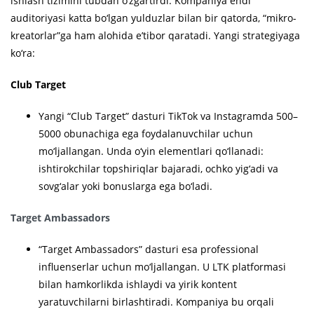
ishlash tizimini tubdan o‘zgartirdi. Kompaniya endi
auditoriyasi katta bo‘lgan yulduzlar bilan bir qatorda, “mikro-
kreatorlar”ga ham alohida e’tibor qaratadi. Yangi strategiyaga
ko‘ra:
Club Target
Yangi “Club Target” dasturi TikTok va Instagramda 500–
5000 obunachiga ega foydalanuvchilar uchun
mo‘ljallangan. Unda o‘yin elementlari qo‘llanadi:
ishtirokchilar topshiriqlar bajaradi, ochko yig‘adi va
sovg‘alar yoki bonuslarga ega bo‘ladi.
Target Ambassadors
“Target Ambassadors” dasturi esa professional
influenserlar uchun mo‘ljallangan. U LTK platformasi
bilan hamkorlikda ishlaydi va yirik kontent
yaratuvchilarni birlashtiradi. Kompaniya bu orqali