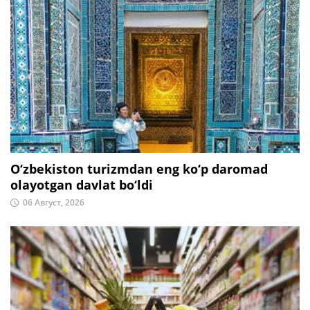
O‘zbekiston turizmdan eng ko‘p daromad
olayotgan davlat bo‘ldi
06 Август, 2026