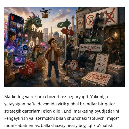
Marketing va reklama bozori tez o‘zgaryapti. Yakuniga
yetayotgan hafta davomida yirik global brendlar bir qator
strategik qarorlarni e’lon qildi. Endi marketing byudjetlarini
kengaytirish va iste’molchi bilan shunchaki “sotuvchi-mijoz”
munosabati emas, balki shaxsiy hissiy bog’liqlik o’rnatish