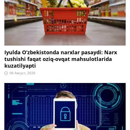
Iyulda O‘zbekistonda narxlar pasaydi: Narx
tushishi faqat oziq-ovqat mahsulotlarida
kuzatilyapti
06 Август, 2026