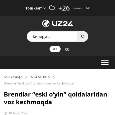
+26
Тошкент
Кечаси
+14
°
UZ
RU
Бош саҳифа
UZ24 STORIES
Brendlar “eski o‘yin” qoidalaridan voz kechmoqda
Brendlar “eski o‘yin” qoidalaridan
voz kechmoqda
10 Май, 2026