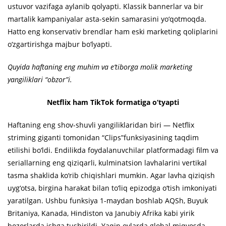
ustuvor vazifaga aylanib qolyapti. Klassik bannerlar va bir
martalik kampaniyalar asta-sekin samarasini yo‘qotmoqda.
Hatto eng konservativ brendlar ham eski marketing qoliplarini
o‘zgartirishga majbur bo‘lyapti.
Quyida haftaning eng muhim va e’tiborga molik marketing
yangiliklari “obzor”i.
Netflix ham TikTok formatiga o‘tyapti
Haftaning eng shov-shuvli yangiliklaridan biri — Netflix
striming giganti tomonidan “Clips”funksiyasining taqdim
etilishi bo‘ldi. Endilikda foydalanuvchilar platformadagi film va
seriallarning eng qiziqarli, kulminatsion lavhalarini vertikal
tasma shaklida ko‘rib chiqishlari mumkin. Agar lavha qiziqish
uyg‘otsa, birgina harakat bilan to‘liq epizodga o‘tish imkoniyati
yaratilgan. Ushbu funksiya 1-maydan boshlab AQSh, Buyuk
Britaniya, Kanada, Hindiston va Janubiy Afrika kabi yirik
bozorlarda ishga tushirildi. Yaqin oylarda global miqyosda