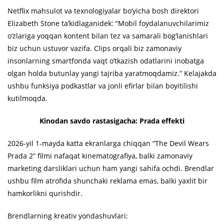
Netflix mahsulot va texnologiyalar bo‘yicha bosh direktori
Elizabeth Stone ta’kidlaganidek: “Mobil foydalanuvchilarimiz
o‘zlariga yoqqan kontent bilan tez va samarali bog‘lanishlari
biz uchun ustuvor vazifa. Clips orqali biz zamonaviy
insonlarning smartfonda vaqt o‘tkazish odatlarini inobatga
olgan holda butunlay yangi tajriba yaratmoqdamiz.” Kelajakda
ushbu funksiya podkastlar va jonli efirlar bilan boyitilishi
kutilmoqda.
Kinodan savdo rastasigacha: Prada effekti
2026-yil 1-mayda katta ekranlarga chiqqan “The Devil Wears
Prada 2” filmi nafaqat kinematografiya, balki zamonaviy
marketing darsliklari uchun ham yangi sahifa ochdi. Brendlar
ushbu film atrofida shunchaki reklama emas, balki yaxlit bir
hamkorlikni qurishdir.
Brendlarning kreativ yondashuvlari: