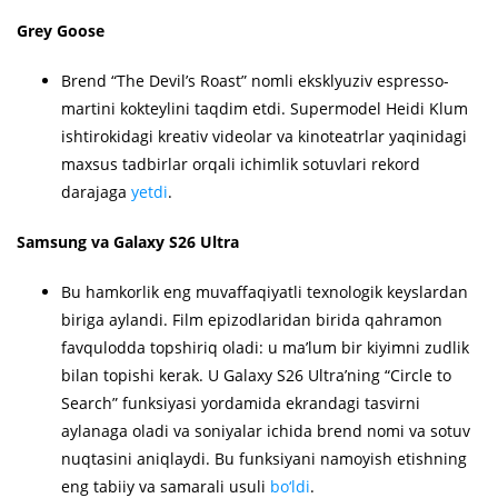
Grey Goose
Brend “The Devil’s Roast” nomli eksklyuziv espresso-
martini kokteylini taqdim etdi. Supermodel Heidi Klum
ishtirokidagi kreativ videolar va kinoteatrlar yaqinidagi
maxsus tadbirlar orqali ichimlik sotuvlari rekord
darajaga
yetdi
.
Samsung va Galaxy S26 Ultra
Bu hamkorlik eng muvaffaqiyatli texnologik keyslardan
biriga aylandi. Film epizodlaridan birida qahramon
favqulodda topshiriq oladi: u ma’lum bir kiyimni zudlik
bilan topishi kerak. U Galaxy S26 Ultra’ning “Circle to
Search” funksiyasi yordamida ekrandagi tasvirni
aylanaga oladi va soniyalar ichida brend nomi va sotuv
nuqtasini aniqlaydi. Bu funksiyani namoyish etishning
eng tabiiy va samarali usuli
bo‘ldi
.