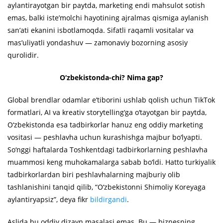
aylantirayotgan bir paytda, marketing endi mahsulot sotish
emas, balki iste’molchi hayotining ajralmas qismiga aylanish
san’ati ekanini isbotlamoqda. Sifatli raqamli vositalar va
mas’uliyatli yondashuv — zamonaviy bozorning asosiy
qurolidir.
O‘zbekistonda-chi? Nima gap?
Global brendlar odamlar e’tiborini ushlab qolish uchun TikTok
formatlari, AI va kreativ storytelling‘ga o‘tayotgan bir paytda,
O‘zbekistonda esa tadbirkorlar hanuz eng oddiy marketing
vositasi — peshlavha uchun kurashishga majbur bo‘lyapti.
So‘nggi haftalarda Toshkentdagi tadbirkorlarning peshlavha
muammosi keng muhokamalarga sabab bo‘ldi. Hatto turkiyalik
tadbirkorlardan biri peshlavhalarning majburiy olib
tashlanishini tanqid qilib, “O‘zbekistonni Shimoliy Koreyaga
aylantiryapsiz”, deya fikr
bildirgandi
.
Aslida bu oddiy dizayn masalasi emas. Bu — biznesning