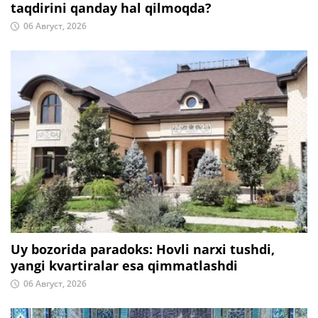
taqdirini qanday hal qilmoqda?
06 Август, 2026
Uy bozorida paradoks: Hovli narxi tushdi,
yangi kvartiralar esa qimmatlashdi
06 Август, 2026