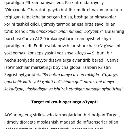
qaratilgan PR kampaniyasi edi. Park atrofida xayoliy
“Olmaxonlar” harakati paydo bo‘ldi: kimdir olmaxonlar uchun
to‘qilgan telpakchalar sotgan bo‘lsa, boshqalar olmaxonlar
xorini tashkil qildi. Ijtimoiy tarmoqlar esa bitta savol bilan
to‘lib toshdi:
“Bu olmaxonlar bilan nimalar bo‘lyapti?”.
Bularning
barchasi Canva AI 2.0 imkoniyatlarini namoyish etishga
qaratilgan edi. Endi foydalanuvchilar shunchaki o‘z g‘oyasini
yoki xomaki konsepsiyasini yozishsa kifoya — SI buni bir
necha soniyada tayyor dizaynlarga aylantirib beradi. Canva
iste’molchilar marketingi bo‘yicha global rahbari Kristin
Segrist aytganidek;
“Bu butun dunyo uchun taklifdir. G‘oyangiz
qanchalik katta yoki g‘alati bo‘lishidan qat’i nazar, uni dunyo
ko‘radigan, ulashadigan va ishtirok etadigan narsaga aylantiring”.
Target mikro-blogerlarga o‘tyapti
AQShning eng yirik savdo tarmoqlaridan biri bo‘lgan Target,
ijtimoiy tijoratga moslashish maqsadida influenserlar bilan