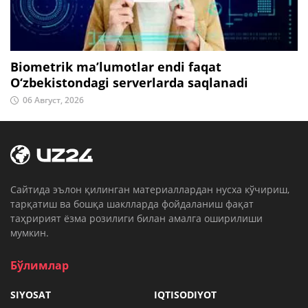
Biometrik ma’lumotlar endi faqat
O‘zbekistondagi serverlarda saqlanadi
06 Август, 2026
Cайтида эълон қилинган материаллардан нусха кўчириш,
тарқатиш ва бошқа шаклларда фойдаланиш фақат
таҳририят ёзма розилиги билан амалга оширилиши
мумкин.
Бўлимлар
SIYOSAT
IQTISODIYOT