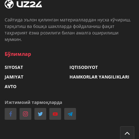
Cайтида эълон қилинган материаллардан нусха кўчириш,
тарқатиш ва бошқа шаклларда фойдаланиш фақат
таҳририят ёзма розилиги билан амалга оширилиши
мумкин.
Бўлимлар
SIYOSAT
IQTISODIYOT
JAMIYAT
HAMKORLAR YANGILIKLARI
AVTO
Ижтимоий тармоқларда