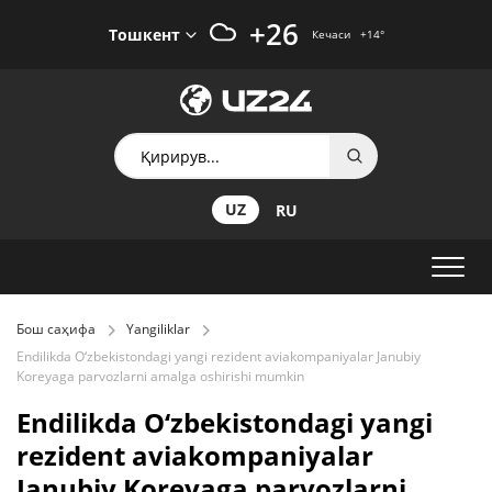
+26
Тошкент
Кечаси
+14
°
UZ
RU
Бош саҳифа
Yangiliklar
Endilikda O‘zbekistondagi yangi rezident aviakompaniyalar Janubiy
Koreyaga parvozlarni amalga oshirishi mumkin
Endilikda O‘zbekistondagi yangi
rezident aviakompaniyalar
Janubiy Koreyaga parvozlarni