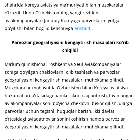
shahrida Koreya aviatsiya ma’muriyati bilan muzokaralar
o‘tkazdi. Unda O‘zbekistonning yangi rezident
aviakompaniyalari Janubiy Koreyaga parvozlarini yo‘lga
qo‘yilishi bilan bog‘liq kelishuvga
erishildi
.
Parvozlar geografiyasini kengaytirish masalalari ko‘rib
chiqildi
Ma’lum qilinishicha, Toshkent va Seul aviakompaniyalar
soniga qo‘yilgan cheklovlarni olib tashlash va parvozlar
geografiyasini kengaytirish masalalari muhokama qilindi.
Muzokaralar mobaynida O‘zbekiston bilan Koreya aviatsiya
hukumatlari o‘rtasidagi hamkorlikni rivojlantirish, tayinlangan
aviakompaniyalar soni bo‘yicha cheklovni bekor qilish, ularga
parvozlar uchun tegishli huquqlar berish, ikki davlat
o‘rtasidagi aviaqatnovlar sonini oshirish hamda parvozlar
geografiyasini kengaytirish masalalari muhokama qilindi.