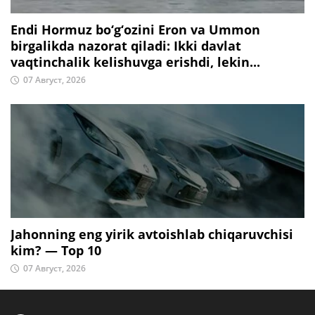
Endi Hormuz bo‘g‘ozini Eron va Ummon
birgalikda nazorat qiladi: Ikki davlat
vaqtinchalik kelishuvga erishdi, lekin...
07 Август, 2026
Jahonning eng yirik avtoishlab chiqaruvchisi
kim? — Top 10
07 Август, 2026