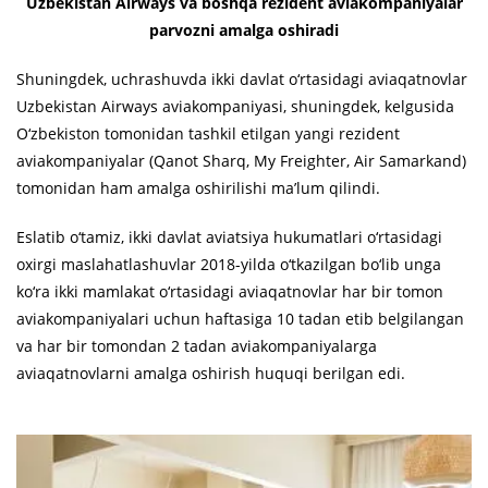
Uzbekistan Airways va boshqa rezident aviakompaniyalar
parvozni amalga oshiradi
Shuningdek, uchrashuvda ikki davlat o‘rtasidagi aviaqatnovlar
Uzbekistan Airways aviakompaniyasi, shuningdek, kelgusida
O‘zbekiston tomonidan tashkil etilgan yangi rezident
aviakompaniyalar (Qanot Sharq, My Freighter, Air Samarkand)
tomonidan ham amalga oshirilishi ma’lum qilindi.
Eslatib o‘tamiz, ikki davlat aviatsiya hukumatlari o‘rtasidagi
oxirgi maslahatlashuvlar 2018-yilda o‘tkazilgan bo‘lib unga
ko‘ra ikki mamlakat o‘rtasidagi aviaqatnovlar har bir tomon
aviakompaniyalari uchun haftasiga 10 tadan etib belgilangan
va har bir tomondan 2 tadan aviakompaniyalarga
aviaqatnovlarni amalga oshirish huquqi berilgan edi.