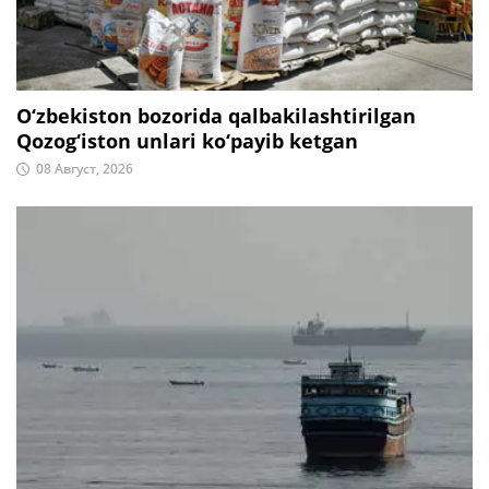
O‘zbekiston bozorida qalbakilashtirilgan
Qozog‘iston unlari ko‘payib ketgan
08 Август, 2026