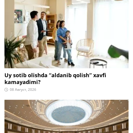
Uy sotib olishda “aldanib qolish” xavfi
kamayadimi?
08 Август, 2026