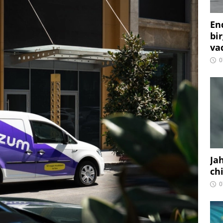
En
bir
vaq
0
Ja
ch
0