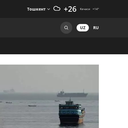
+26
Тошкент
Кечаси
+14
°
UZ
RU