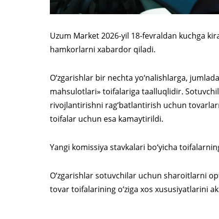
Uzum Market 2026-yil 18-fevraldan kuchga kir
hamkorlarni xabardor qiladi.
O‘zgarishlar bir nechta yo‘nalishlarga, jumlad
mahsulotlari» toifalariga taalluqlidir. Sotuvch
rivojlantirishni rag‘batlantirish uchun tovarl
toifalar uchun esa kamaytirildi.
Yangi komissiya stavkalari bo‘yicha toifalarning
O‘zgarishlar sotuvchilar uchun sharoitlarni op
tovar toifalarining o‘ziga xos xususiyatlarini ak