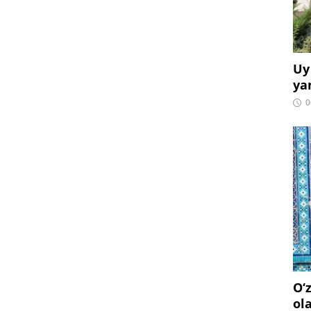
Uy
ya
0
O‘
ol