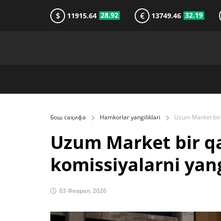
$
€
28.92
32.19
11915.64
13749.46
Бош саҳифа
Hamkorlar yangiliklari
Uzum Market bir qa
komissiyalarni ya
03 Феврал, 2026