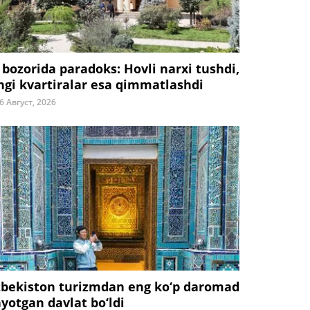
 bozorida paradoks: Hovli narxi tushdi,
ngi kvartiralar esa qimmatlashdi
6 Август, 2026
zbekiston turizmdan eng ko‘p daromad
ayotgan davlat bo‘ldi