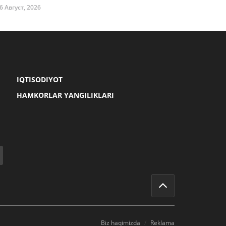
6 Август, 2026
IQTISODIYOT
HAMKORLAR YANGILIKLARI
Biz haqimizda
Reklama