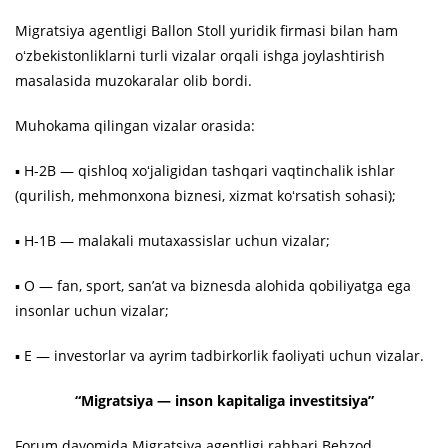
Migratsiya agentligi Ballon Stoll yuridik firmasi bilan ham
oʻzbekistonliklarni turli vizalar orqali ishga joylashtirish
masalasida muzokaralar olib bordi.
Muhokama qilingan vizalar orasida:
▪️ H-2B — qishloq xoʻjaligidan tashqari vaqtinchalik ishlar
(qurilish, mehmonxona biznesi, xizmat koʻrsatish sohasi);
▪️ H-1B — malakali mutaxassislar uchun vizalar;
▪️ O — fan, sport, sanʼat va biznesda alohida qobiliyatga ega
insonlar uchun vizalar;
▪️ E — investorlar va ayrim tadbirkorlik faoliyati uchun vizalar.
“Migratsiya — inson kapitaliga investitsiya”
Forum davomida Migratsiya agentligi rahbari Behzod