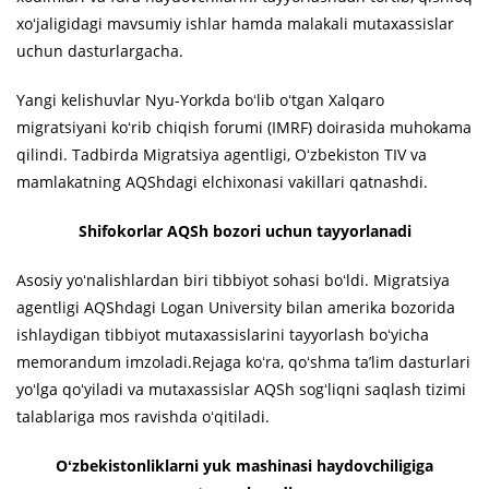
xoʻjaligidagi mavsumiy ishlar hamda malakali mutaxassislar
uchun dasturlargacha.
Yangi kelishuvlar Nyu-Yorkda boʻlib oʻtgan Xalqaro
migratsiyani koʻrib chiqish forumi (IMRF) doirasida muhokama
qilindi. Tadbirda Migratsiya agentligi, Oʻzbekiston TIV va
mamlakatning AQShdagi elchixonasi vakillari qatnashdi.
Shifokorlar AQSh bozori uchun tayyorlanadi
Asosiy yoʻnalishlardan biri tibbiyot sohasi boʻldi. Migratsiya
agentligi AQShdagi Logan University bilan amerika bozorida
ishlaydigan tibbiyot mutaxassislarini tayyorlash boʻyicha
memorandum imzoladi.Rejaga koʻra, qoʻshma taʼlim dasturlari
yoʻlga qoʻyiladi va mutaxassislar AQSh sogʻliqni saqlash tizimi
talablariga mos ravishda oʻqitiladi.
Oʻzbekistonliklarni yuk mashinasi haydovchiligiga