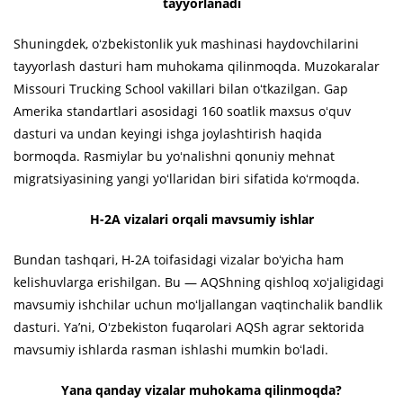
tayyorlanadi
Shuningdek, oʻzbekistonlik yuk mashinasi haydovchilarini
tayyorlash dasturi ham muhokama qilinmoqda. Muzokaralar
Missouri Trucking School vakillari bilan oʻtkazilgan. Gap
Amerika standartlari asosidagi 160 soatlik maxsus oʻquv
dasturi va undan keyingi ishga joylashtirish haqida
bormoqda. Rasmiylar bu yoʻnalishni qonuniy mehnat
migratsiyasining yangi yoʻllaridan biri sifatida koʻrmoqda.
H-2A vizalari orqali mavsumiy ishlar
Bundan tashqari, H-2A toifasidagi vizalar boʻyicha ham
kelishuvlarga erishilgan. Bu — AQShning qishloq xoʻjaligidagi
mavsumiy ishchilar uchun moʻljallangan vaqtinchalik bandlik
dasturi. Yaʼni, Oʻzbekiston fuqarolari AQSh agrar sektorida
mavsumiy ishlarda rasman ishlashi mumkin boʻladi.
Yana qanday vizalar muhokama qilinmoqda?