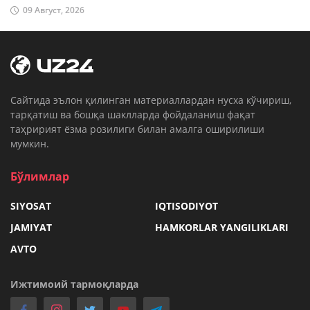
09 Август, 2026
Cайтида эълон қилинган материаллардан нусха кўчириш,
тарқатиш ва бошқа шаклларда фойдаланиш фақат
таҳририят ёзма розилиги билан амалга оширилиши
мумкин.
Бўлимлар
SIYOSAT
IQTISODIYOT
JAMIYAT
HAMKORLAR YANGILIKLARI
AVTO
Ижтимоий тармоқларда