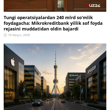
Tungi operatsiyalardan 240 mlrd so‘mlik
foydagacha: Mikrokreditbank yillik sof foyda
rejasini muddatidan oldin bajardi
10 Август, 2026