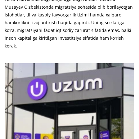
Musayev Oʻzbekistonda migratsiya sohasida olib borilayotgan
islohotlar, til va kasbiy tayyorgarlik tizimi hamda xalqaro
hamkorlikni rivojlantirish haqida gapirdi. Uning soʻzlariga
koʻra, migratsiyani faqat iqtisodiy zarurat sifatida emas, balki
inson kapitaliga kiritilgan investitsiya sifatida ham koʻrish
kerak.