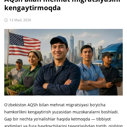
kengaytirmoqda
13 Май, 2026
Oʻzbekiston AQSh bilan mehnat migratsiyasi boʻyicha
hamkorlikni kengaytirish yuzasidan muzokaralarni boshladi.
Gap bir nechta yoʻnalishlar haqida ketmoqda — tibbiyot
xodimlari va fura haydovchilarini tayyorlashdan tortib, qishloq