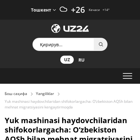
+26
Тошкент
Кечаси
+14
°
UZ
RU
Бош саҳифа
Yangiliklar
Yuk mashinasi haydovchilaridan shifokorlargacha: O‘zbekiston AQSh bilan
mehnat migratsiyasini kengaytirmoqda
Yuk mashinasi haydovchilaridan
shifokorlargacha: O‘zbekiston
AQSh bilan mehnat migratsiyasini