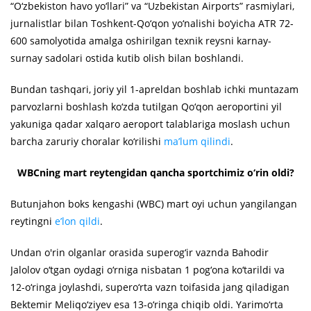
“O‘zbekiston havo yo‘llari” va “Uzbekistan Airports” rasmiylari,
jurnalistlar bilan Toshkent-Qo‘qon yo‘nalishi bo‘yicha ATR 72-
600 samolyotida amalga oshirilgan texnik reysni karnay-
surnay sadolari ostida kutib olish bilan boshlandi.
Bundan tashqari, joriy yil 1-apreldan boshlab ichki muntazam
parvozlarni boshlash ko‘zda tutilgan Qo‘qon aeroportini yil
yakuniga qadar xalqaro aeroport talablariga moslash uchun
barcha zaruriy choralar ko‘rilishi
ma’lum qilindi
.
WBCning mart reytengidan qancha sportchimiz o‘rin oldi?
Butunjahon boks kengashi (WBC) mart oyi uchun yangilangan
reytingni
e’lon qildi
.
Undan o'rin olganlar orasida superog‘ir vaznda Bahodir
Jalolov o‘tgan oydagi o‘rniga nisbatan 1 pog‘ona ko‘tarildi va
12-o‘ringa joylashdi, supero‘rta vazn toifasida jang qiladigan
Bektemir Meliqo‘ziyev esa 13-o‘ringa chiqib oldi. Yarimo‘rta