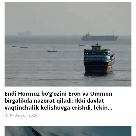
Endi Hormuz bo‘g‘ozini Eron va Ummon
birgalikda nazorat qiladi: Ikki davlat
vaqtinchalik kelishuvga erishdi, lekin...
07 Август, 2026