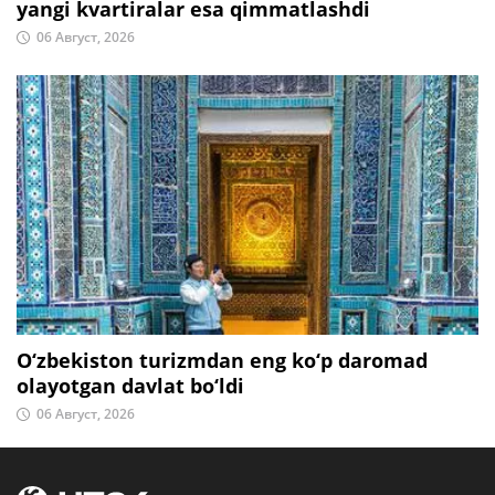
yangi kvartiralar esa qimmatlashdi
06 Август, 2026
O‘zbekiston turizmdan eng ko‘p daromad
olayotgan davlat bo‘ldi
06 Август, 2026