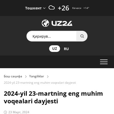
+26
Тошкент
Кечаси
+14
°
UZ
RU
Бош саҳифа
Yangiliklar
2024-yil 23-martning eng muhim voqealari dayjesti
2024-yil 23-martning eng muhim
voqealari dayjesti
23 Март, 2024