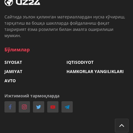
Cайтида эълон қилинган материаллардан нусха кўчириш,
тарқатиш ва бошқа шаклларда фойдаланиш фақат
таҳририят ёзма розилиги билан амалга оширилиши
мумкин.
Бўлимлар
SIYOSAT
IQTISODIYOT
JAMIYAT
HAMKORLAR YANGILIKLARI
AVTO
Ижтимоий тармоқларда