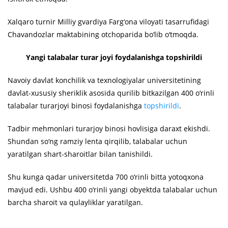
Xalqaro turnir Milliy gvardiya Farg‘ona viloyati tasarrufidagi
Chavandozlar maktabining otchoparida bo‘lib o‘tmoqda.
Yangi talabalar turar joyi foydalanishga topshirildi
Navoiy davlat konchilik va texnologiyalar universitetining
davlat-xususiy sheriklik asosida qurilib bitkazilgan 400 o‘rinli
talabalar turarjoyi binosi foydalanishga
topshirildi
.
Tadbir mehmonlari turarjoy binosi hovlisiga daraxt ekishdi.
Shundan so‘ng ramziy lenta qirqilib, talabalar uchun
yaratilgan shart-sharoitlar bilan tanishildi.
Shu kunga qadar universitetda 700 o‘rinli bitta yotoqxona
mavjud edi. Ushbu 400 o‘rinli yangi obyektda talabalar uchun
barcha sharoit va qulayliklar yaratilgan.