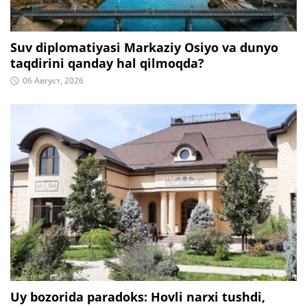
Suv diplomatiyasi Markaziy Osiyo va dunyo
taqdirini qanday hal qilmoqda?
06 Август, 2026
Uy bozorida paradoks: Hovli narxi tushdi,