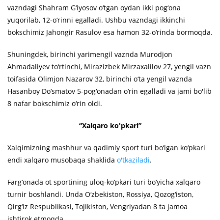
vazndagi Shahram G‘iyosov o‘tgan oydan ikki pog‘ona
yuqorilab, 12-o‘rinni egalladi. Ushbu vazndagi ikkinchi
bokschimiz Jahongir Rasulov esa hamon 32-o‘rinda bormoqda.
Shuningdek, birinchi yarimengil vaznda Murodjon
Ahmadaliyev to‘rtinchi, Mirazizbek Mirzaxalilov 27, yengil vazn
toifasida Olimjon Nazarov 32, birinchi o‘ta yengil vaznda
Hasanboy Do‘smatov 5-pog‘onadan o‘rin egalladi va jami bo'lib
8 nafar bokschimiz o‘rin oldi.
“Xalqaro ko'pkari”
Xalqimizning mashhur va qadimiy sport turi bo‘lgan ko‘pkari
endi xalqaro musobaqa shaklida
o'tkaziladi
.
Farg‘onada ot sportining uloq-ko‘pkari turi bo‘yicha xalqaro
turnir boshlandi. Unda O‘zbekiston, Rossiya, Qozog‘iston,
Qirg‘iz Respublikasi, Tojikiston, Vengriyadan 8 ta jamoa
ishtirok etmoqda.