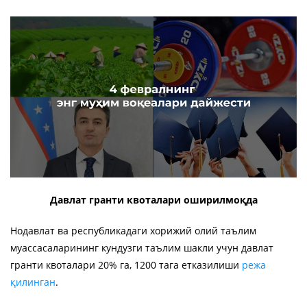
Давлат гранти квоталари оширилмоқда
Нодавлат ва республикадаги хорижий олий таълим
муассасаларининг кундузги таълим шакли учун давлат
гранти квоталари 20% га, 1200 тага етказилиши
режа
қилинган
.