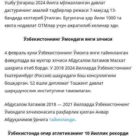
Ушбу ўзгариш 2024 йилга мўлжалланган давлат
дастурининг амалий тадбирлар режаси 7-мақсад 13-
бандида келтириб ўтилган. Бугунгача ҳар йили 1000 та
квота нодавлат ОТМлар учун ажратилиб келинар эди.
Ўзбекистоннинг Ўмондаги янги элчиси
4 февраль куни Ўзбекистоннинг Ўмонга янги тайинланган
фавқулодда ва мухтор элчиси Абдусалом Хатамов Маскат
шаҳрига етиб борди. У 2018 2024 йилларда Ўзбекистоннинг
Екатеринбург (Россия) шаҳридаги бош консуллигини
бошқарган. 52 ёшли дипломат Тошкент давлат
шарқшунослик институтини тамомлаган.
Абдусалом Хатамов 2018 — 2021 йилларда Ўзбекистоннинг
Ўмондаги элчихонасига раҳбарлик қилган Анвар
Абдуҳалимов ўрнига
тайинланди
.
Ўзбекистонда оғир атлетиканинг 10 йиллик рекорди