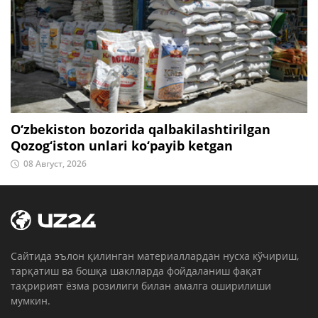
O‘zbekiston bozorida qalbakilashtirilgan
Qozog‘iston unlari ko‘payib ketgan
08 Август, 2026
Cайтида эълон қилинган материаллардан нусха кўчириш,
тарқатиш ва бошқа шаклларда фойдаланиш фақат
таҳририят ёзма розилиги билан амалга оширилиши
мумкин.