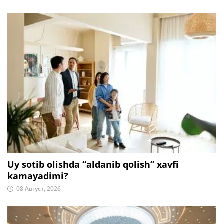
Uy sotib olishda “aldanib qolish” xavfi
kamayadimi?
08 Август, 2026