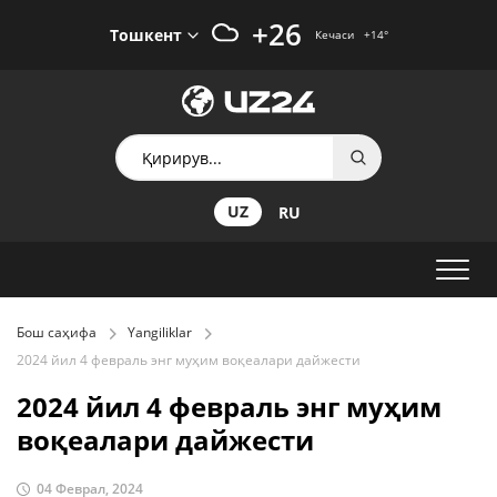
+26
Тошкент
Кечаси
+14
°
UZ
RU
Бош саҳифа
Yangiliklar
2024 йил 4 февраль энг муҳим воқеалари дайжести
2024 йил 4 февраль энг муҳим
воқеалари дайжести
04 Феврал, 2024