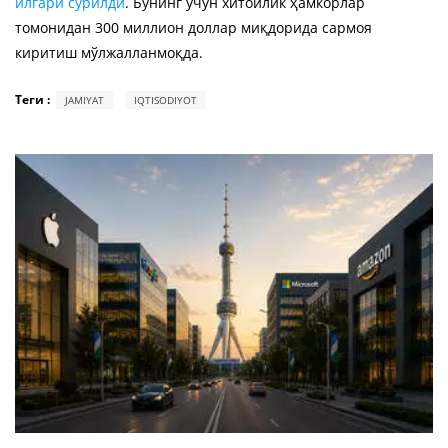
илгари сурилди
. Бунинг учун хитойлик ҳамкорлар
томонидан 300 миллион доллар миқдорида сармоя
киритиш мўлжалланмоқда.
Теги :
JAMIYAT
IQTISODIYOT