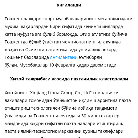
янгиланди
Тошкент халқаро спорт мусобақаларининг мегаполисидаги
муҳим шаҳарлардан бири сифатида кейинги йилларда
катта нуфузга эга бўлиб бормоқда. Оғир атлетика бўйича
Тошкентда бўлиб ўтаётган чемпионатнинг илк кунида
жаҳон ва Осиё оғир атлетикасида ўн йиллик рекорд
Тошкент баҳсларида
янгилангани
эътиборли
бўлди. Мусобақалар 10 февралга қадар давом этади.
Хитой тажрибаси асосида пахтачилик кластерлари
Хитойнинг “Xinjiang Lihua Group Co., Ltd” компанияси
вакиллари томонидан Ўзбекистон иқлим шароитида пахта
етиштириш технологияси бўйича лойиҳа тақдимоти
ўтказилди ва Тошкент вилоятидаги 30 минг гектар ер
майдонида юқори сифатли пахта навлари етиштириш,
пахта илмий-технологик марказини қуриш таклифлари