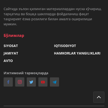
Cайтида эълон қилинган материаллардан нусха кўчириш,
тарқатиш ва бошқа шаклларда фойдаланиш фақат
таҳририят ёзма розилиги билан амалга оширилиши
мумкин.
Бўлимлар
SIYOSAT
IQTISODIYOT
JAMIYAT
HAMKORLAR YANGILIKLARI
AVTO
Ижтимоий тармоқларда