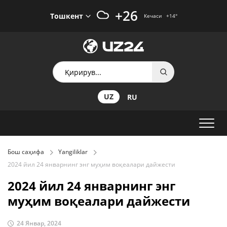
+26
Тошкент
Кечаси
+14
°
UZ
RU
Бош саҳифа
Yangiliklar
2024 йил 24 январнинг энг муҳим воқеалари дайжести
2024 йил 24 январнинг энг
муҳим воқеалари дайжести
24 Январ, 2024