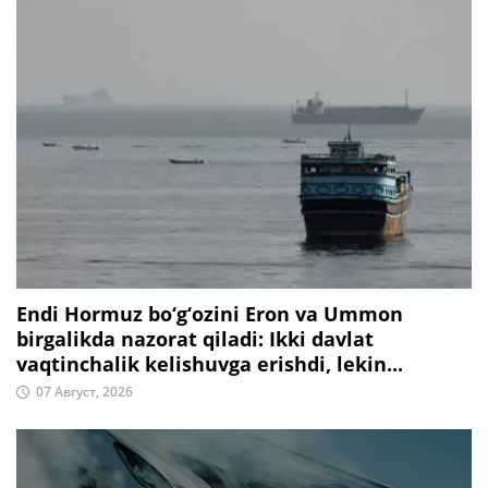
Endi Hormuz bo‘g‘ozini Eron va Ummon
birgalikda nazorat qiladi: Ikki davlat
vaqtinchalik kelishuvga erishdi, lekin...
07 Август, 2026