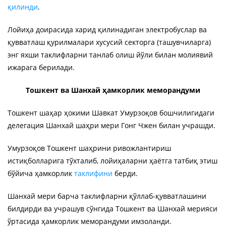
қилинди
.
Лойиҳа доирасида харид қилинадиган электробуслар ва
қувватлаш қурилмалари хусусий секторга (ташувчиларга)
энг яхши таклифларни танлаб олиш йўли билан молиявий
ижарага берилади.
Тошкент ва Шанхай ҳамкорлик меморандуми
Тошкент шаҳар ҳокими Шавкат Умурзоқов бошчилигидаги
делегация Шанхай шаҳри мери Гонг Чжен билан учрашди.
Умурзоқов Тошкент шаҳрини ривожлантириш
истиқболларига тўхталиб, лойиҳаларни ҳаётга татбиқ этиш
бўйича ҳамкорлик
таклифини
берди.
Шанхай мери барча таклифларни қўллаб-қувватлашини
билдирди ва учрашув сўнгида Тошкент ва Шанхай мерияси
ўртасида ҳамкорлик меморандуми имзоланди.