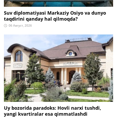
Suv diplomatiyasi Markaziy Osiyo va dunyo
taqdirini qanday hal qilmoqda?
06 Август, 2026
Uy bozorida paradoks: Hovli narxi tushdi,
yangi kvartiralar esa qimmatlashdi