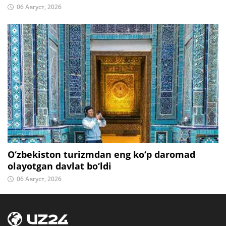
06 Август, 2026
O‘zbekiston turizmdan eng ko‘p daromad
olayotgan davlat bo‘ldi
06 Август, 2026