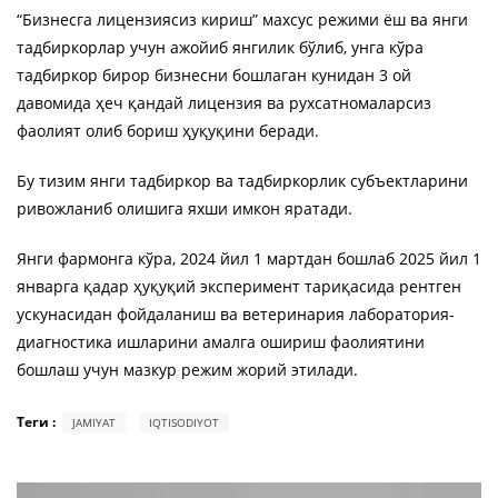
“Бизнесга лицензиясиз кириш” махсус режими ёш ва янги
тадбиркорлар учун ажойиб янгилик бўлиб, унга кўра
тадбиркор бирор бизнесни бошлаган кунидан 3 ой
давомида ҳеч қандай лицензия ва рухсатномаларсиз
фаолият олиб бориш ҳуқуқини беради.
Бу тизим янги тадбиркор ва тадбиркорлик субъектларини
ривожланиб олишига яхши имкон яратади.
Янги фармонга кўра, 2024 йил 1 мартдан бошлаб 2025 йил 1
январга қадар ҳуқуқий эксперимент тариқасида рентген
ускунасидан фойдаланиш ва ветеринария лаборатория-
диагностика ишларини амалга ошириш фаолиятини
бошлаш учун мазкур режим жорий этилади.
Теги :
JAMIYAT
IQTISODIYOT