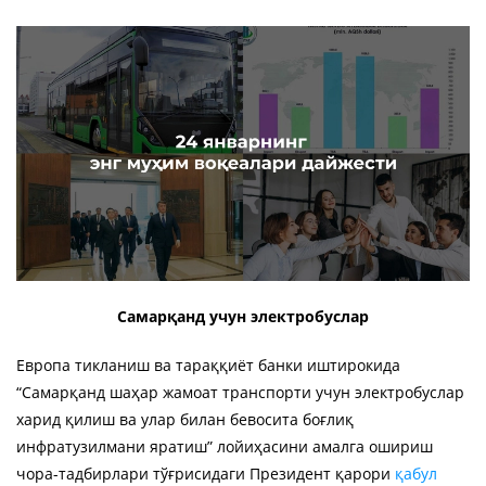
Самарқанд учун электробуслар
Европа тикланиш ва тараққиёт банки иштирокида
“Самарқанд шаҳар жамоат транспорти учун электробуслар
харид қилиш ва улар билан бевосита боғлиқ
инфратузилмани яратиш” лойиҳасини амалга ошириш
чора-тадбирлари тўғрисидаги Президент қарори
қабул