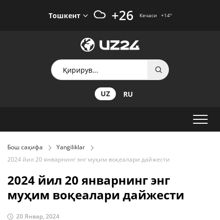
+26
Тошкент
Кечаси
+14
°
UZ
RU
Бош саҳифа
Yangiliklar
2024 йил 20 январнинг энг муҳим воқеалари дайжести
2024 йил 20 январнинг энг
муҳим воқеалари дайжести
20 Январ, 2024