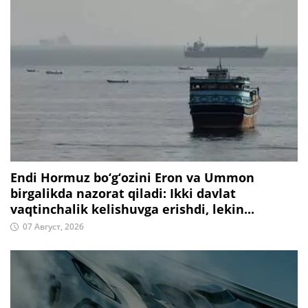
Endi Hormuz bo‘g‘ozini Eron va Ummon
birgalikda nazorat qiladi: Ikki davlat
vaqtinchalik kelishuvga erishdi, lekin...
07 Август, 2026