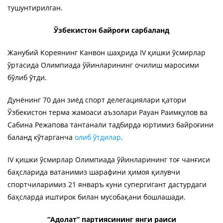
тушунтирилган.
Ўзбекистон байроғи сарбаланд
Жанубий Кореянинг Канвон шаҳрида IV қишки ўсмирлар
ўртасида Олимпиада ўйинларининг очилиш маросими
бўлиб ўтди.
Дунёнинг 70 дан зиёд спорт делегациялари қатори
Ўзбекистон терма жамоаси аъзолари Рауан Раимқулов ва
Сабина Режапова тантанали тадбирда юртимиз байроғини
баланд кўтарганча
олиб ўтдилар
.
IV қишки ўсмирлар Олимпиада ўйинларининг тоғ чанғиси
баҳсларида ватанимиз шарафини ҳимоя қилувчи
спортчиларимиз 21 январъ куни супергигант дастурдаги
баҳсларда иштирок билан мусобақани бошлашади.
“Адолат” партиясининг янги раиси