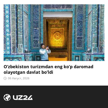
O‘zbekiston turizmdan eng ko‘p daromad
olayotgan davlat bo‘ldi
06 Август, 2026