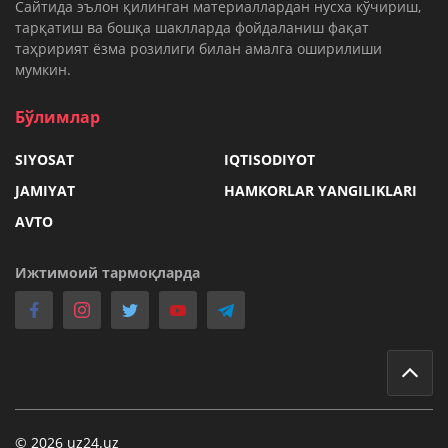
Cайтида эълон қилинган материаллардан нусха кўчириш,
тарқатиш ва бошқа шаклларда фойдаланиш фақат
таҳририят ёзма розилиги билан амалга оширилиши
мумкин.
Бўлимлар
SIYOSAT
IQTISODIYOT
JAMIYAT
HAMKORLAR YANGILIKLARI
AVTO
Ижтимоий тармоқларда
© 2026 uz24.uz