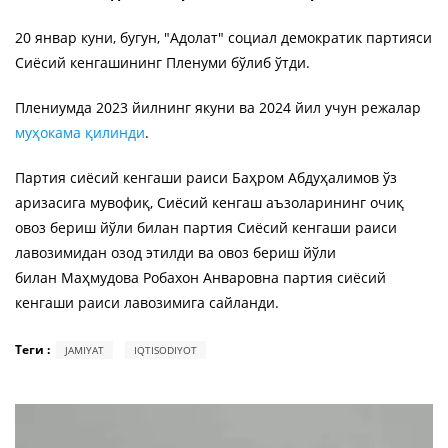
20 январ куни, бугун, "Адолат" социал демократик партияси
Сиёсий кенгашининг Пленуми бўлиб ўтди.
Плениумда 2023 йилнинг якуни ва 2024 йил учун режалар
муҳокама қилинди
.
Партия сиёсий кенгаши раиси Баҳром Абдуҳалимов ўз
аризасига мувофиқ, Сиёсий кенгаш аъзоларининг очиқ
овоз бериш йўли билан партия Сиёсий кенгаши раиси
лавозимидан озод этилди ва овоз бериш йўли
билан Маҳмудова Робахон Анваровна партия сиёсий
кенгаши раиси лавозимига сайланди.
Теги :
JAMIYAT
IQTISODIYOT