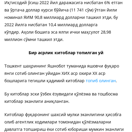
Иқтисодий ўсиш 2022 йил даражасига нисбатан 6% етган
ва ўртача доллар курси бўйича (11 741 сўм) ўтган йили
номинал ЯИМ 90,8 миллиард долларни ташкил этди, бу
2022 йилга нисбатан 10,4 миллиард долларга
кўпдир. Аҳоли бошига эса ялпи ички маҳсулот 28,98
миллион сўмни ташкил этди.
Бир асрлик китоблар топилган уй
Тошкент шаҳрининг Яшнобот туманида яшовчи фуқаро
янги сотиб олинган уйидан ХИХ аср охири ХХ аср
бошларига тегишли қадимий китоблар
топиб олинган
.
Бу китоблар эски ўзбек ёзувидаги қўлёзма ва тошбосма
китоблар эканлиги аниқланган.
Китоблар фуқаронинг шахсий мулки эканлигини ҳисобга
олиб агентлик ходимлари томонидан қўлёзмаларни
давлатга топшириш ёки сотиб юбориши мумкин эканлиги