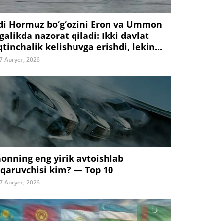
di Hormuz bo‘g‘ozini Eron va Ummon
galikda nazorat qiladi: Ikki davlat
tinchalik kelishuvga erishdi, lekin...
7 Август, 2026
honning eng yirik avtoishlab
iqaruvchisi kim? — Top 10
7 Август, 2026