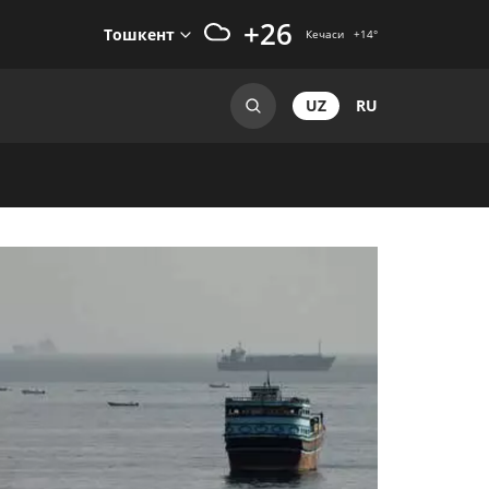
+26
Тошкент
Кечаси
+14
°
UZ
RU