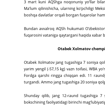
3 mart kuni AQShga noqonuniy yo‘llar bila
Ma’lum qilinishicha, ularning ko‘pchiligi Mek
boshqa davlatlar orqali borgan fuqarolar ham
Bundan avvalroq AQSh hukumati O‘zbekiston
fuqarosini vataniga qaytargani haqida xabar b
Otabek Xolmatov chempio
Otabek Xolmatov jang tugashiga 7 soniya qo
yarim yengil (-57,15 kg) vazn toifasi, WBA 
Fordga qarshi ringga chiqqan edi. 11 raund
turgandi. Ammo jang tugashiga 20 soniya qo
Shunday qilib, jang 12-raund tugashiga 7 s
bokschining faoliyatidagi birinchi mag‘lubiyati