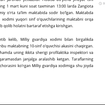
0
ilning 1 mart kuni soat taxminan 13:00 larda Zangiota
iy o‘rta ta’lim maktabida sodir bo‘lgan. Maktabda
ya xodimi yuqori sinf o‘quvchilarining maktabni orqa
ib qolib holatni bartaraf etishga kirishgan.
ib kelib, Milliy gvardiya xodimi bilan birgalikda
shbu maktabning 10-sinf o‘quvchisi akasini chaqirgan.
amda uning ikkita sherigi profilaktika inspektori va
 qaramasdan janjalga aralashib ketgan. Taraflarning
sh chorasini ko‘rgan Milliy gvardiya xodimiga shu joyda