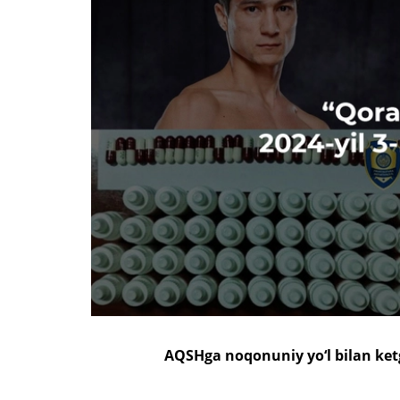
AQSHga noqonuniy yo‘l bilan ketg