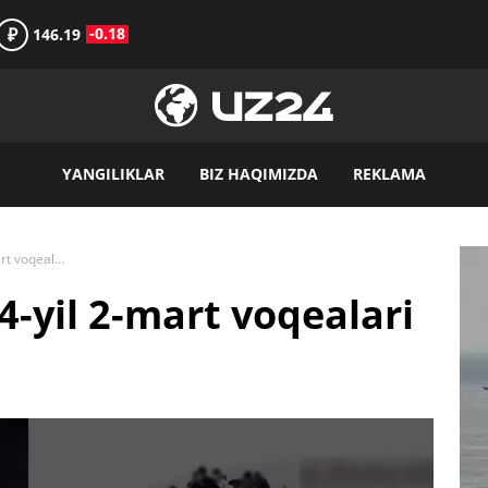
₽
-0.18
146.19
YANGILIKLAR
BIZ HAQIMIZDA
REKLAMA
“Qora dayjest”: 2024-yil 2-mart voqealari
4-yil 2-mart voqealari