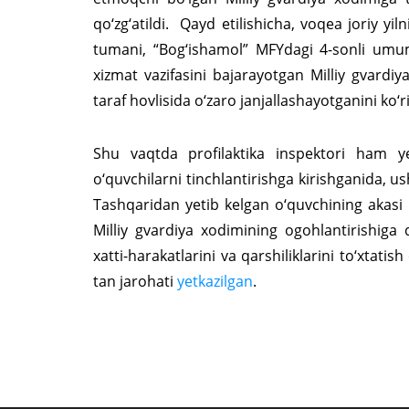
qo‘zg‘atildi. Qayd etilishicha, voqea joriy y
tumani, “Bog‘ishamol” MFYdagi 4-sonli umum
xizmat vazifasini bajarayotgan Milliy gvardi
taraf hovlisida o‘zaro janjallashayotganini ko‘r
Shu vaqtda profilaktika inspektori ham yet
o‘quvchilarni tinchlantirishga kirishganida, u
Tashqaridan yetib kelgan o‘quvchining akasi h
Milliy gvardiya xodimining ogohlantirishiga
xatti-harakatlarini va qarshiliklarini to‘xtati
tan jarohati
yetkazilgan
.