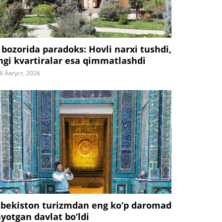
 bozorida paradoks: Hovli narxi tushdi,
ngi kvartiralar esa qimmatlashdi
6 Август, 2026
zbekiston turizmdan eng ko‘p daromad
ayotgan davlat bo‘ldi