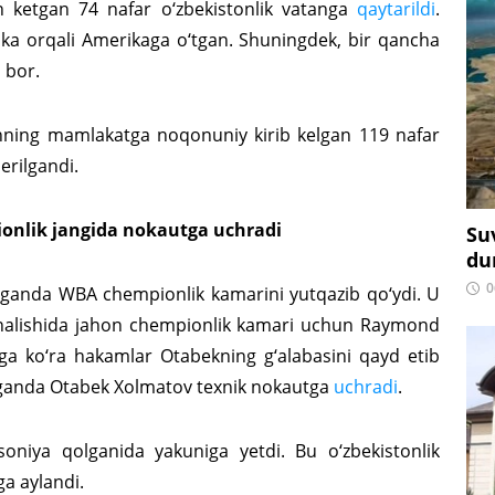
n ketgan 74 nafar o‘zbekistonlik vatanga
qaytarildi
.
sika orqali Amerikaga o‘tgan. Shuningdek, bir qancha
 bor.
ning mamlakatga noqonuniy kirib kelgan 119 nafar
erilgandi.
nlik jangida nokautga uchradi
Su
du
0
lganda WBA chempionlik kamarini yutqazib qo‘ydi. U
yo‘nalishida jahon chempionlik kamari uchun Raymond
ga ko‘ra hakamlar Otabekning g‘alabasini qayd etib
lganda Otabek Xolmatov texnik nokautga
uchradi
.
oniya qolganida yakuniga yetdi. Bu o‘zbekistonlik
ga aylandi.