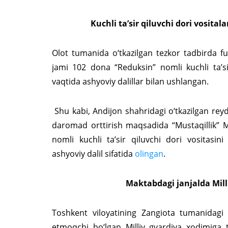
Kuchli ta’sir qiluvchi dori vosital
Olot tumanida o‘tkazilgan tezkor tadbirda 
jami 102 dona “Reduksin” nomli kuchli ta’si
vaqtida ashyoviy dalillar bilan ushlangan.
Shu kabi, Andijon shahridagi o‘tkazilgan re
daromad orttirish maqsadida “Mustaqillik” 
nomli kuchli ta’sir qiluvchi dori vositasini
ashyoviy dalil sifatida
olingan
.
Maktabdagi janjalda Mill
Toshkent viloyatining Zangiota tumanidagi 
etmoqchi bo‘lgan Milliy gvardiya xodimiga ta