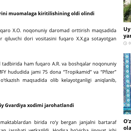
arini muomalaga kiritilishining oldi olindi
Uy
fuqaro X.O. noqonuniy daromad orttirish maqsadida
ya
r qiluvchi dori vositasini fuqaro X.X.ga sotayotgan
0
yd tadbirida ham fuqaro A.R. va boshqalar noqonuniy
MFY hududida jami 75 dona “Tropikamid” va “Pfizer”
 o‘tkazish maqsadida olib kelayotganligi aniqlanib,
iy Gvardiya xodimi jarohatlandi
O‘
maktablardan birida ro‘y bergan janjalni bartaraf
ol
n jarohati yetkazildi. Hodisa bo‘yicha jinoyat ishi