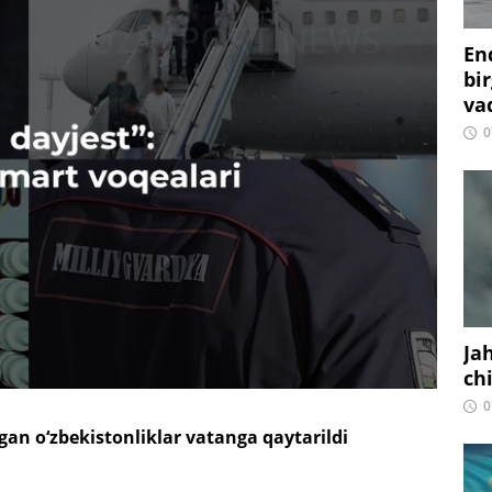
En
bir
vaq
0
Ja
ch
0
an o‘zbekistonliklar vatanga qaytarildi