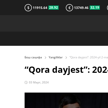
$
€
28.92
32.19
11915.64
13749.46
Бош саҳифа
Yangiliklar
“Qora dayjest”: 202
03 Март, 2024