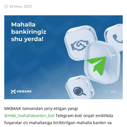
30 Июн, 2025
MKBANK tomonidan joriy etilgan yangi
@mkb_mahallabankiri_bot
Telegram-boti orqali endilikda
fuqarolar o‘z mahallasiga biriktirilgan mahalla bankiri va