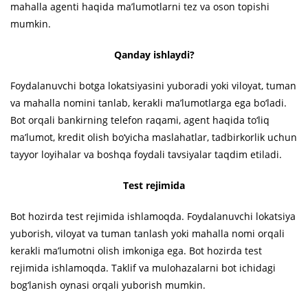
mahalla agenti haqida ma’lumotlarni tez va oson topishi
mumkin.
Qanday ishlaydi?
Foydalanuvchi botga lokatsiyasini yuboradi yoki viloyat, tuman
va mahalla nomini tanlab, kerakli ma’lumotlarga ega bo‘ladi.
Bot orqali bankirning telefon raqami, agent haqida to‘liq
ma’lumot, kredit olish bo‘yicha maslahatlar, tadbirkorlik uchun
tayyor loyihalar va boshqa foydali tavsiyalar taqdim etiladi.
Test rejimida
Bot hozirda test rejimida ishlamoqda. Foydalanuvchi lokatsiya
yuborish, viloyat va tuman tanlash yoki mahalla nomi orqali
kerakli ma’lumotni olish imkoniga ega. Bot hozirda test
rejimida ishlamoqda. Taklif va mulohazalarni bot ichidagi
bog‘lanish oynasi orqali yuborish mumkin.