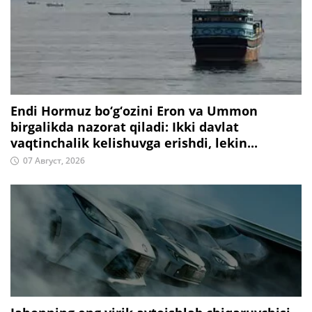
Endi Hormuz bo‘g‘ozini Eron va Ummon
birgalikda nazorat qiladi: Ikki davlat
vaqtinchalik kelishuvga erishdi, lekin...
07 Август, 2026