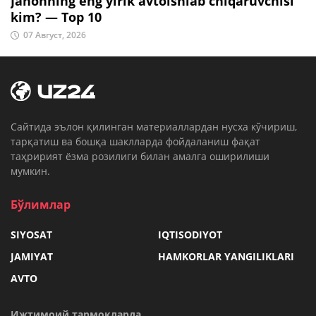
Jahonning eng yirik avtoishlab chiqaruvchisi
kim? — Top 10
07 Август, 2026
Cайтида эълон қилинган материаллардан нусха кўчириш,
тарқатиш ва бошқа шаклларда фойдаланиш фақат
таҳририят ёзма розилиги билан амалга оширилиши
мумкин.
Бўлимлар
SIYOSAT
IQTISODIYOT
JAMIYAT
HAMKORLAR YANGILIKLARI
AVTO
Ижтимоий тармоқларда