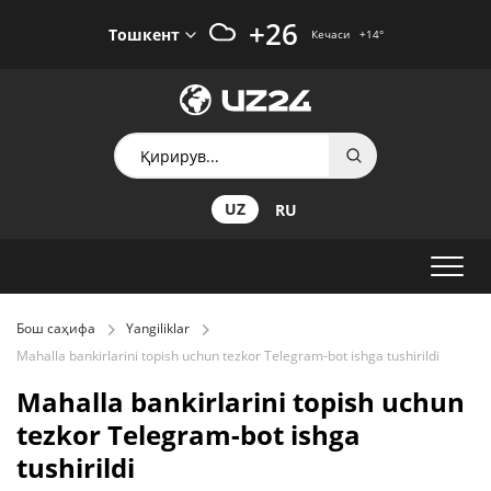
+26
Тошкент
Кечаси
+14
°
UZ
RU
Бош саҳифа
Yangiliklar
Mahalla bankirlarini topish uchun tezkor Telegram-bot ishga tushirildi
Mahalla bankirlarini topish uchun
tezkor Telegram-bot ishga
tushirildi