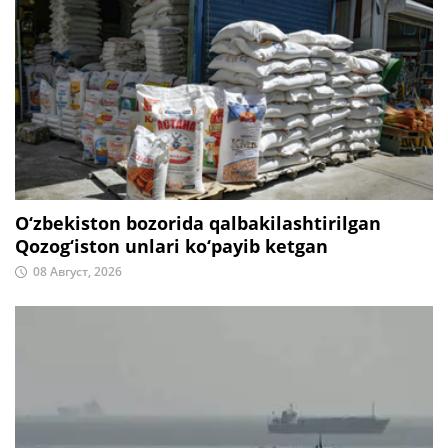
O‘zbekiston bozorida qalbakilashtirilgan
Qozog‘iston unlari ko‘payib ketgan
08 Август, 2026